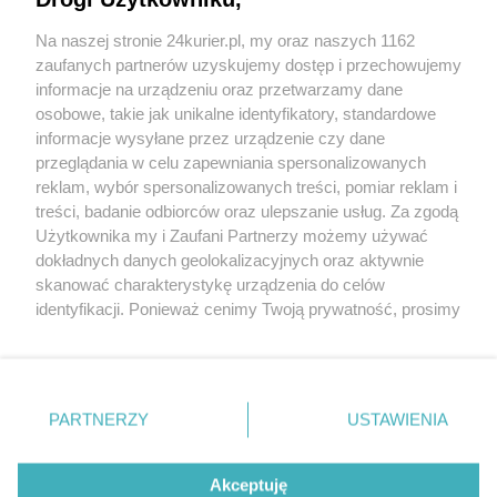
Niewykluczone kolejne zawiadomienia
Na naszej stronie 24kurier.pl, my oraz naszych 1162
Porażające dane o wyłudzeniach VAT. „Ukradli”
zaufanych partnerów uzyskujemy dostęp i przechowujemy
nam autostrady
informacje na urządzeniu oraz przetwarzamy dane
osobowe, takie jak unikalne identyfikatory, standardowe
POGODA
informacje wysyłane przez urządzenie czy dane
przeglądania w celu zapewniania spersonalizowanych
reklam, wybór spersonalizowanych treści, pomiar reklam i
treści, badanie odbiorców oraz ulepszanie usług. Za zgodą
16
℃
Użytkownika my i Zaufani Partnerzy możemy używać
dokładnych danych geolokalizacyjnych oraz aktywnie
Zobacz prognozę na 3 dni
skanować charakterystykę urządzenia do celów
identyfikacji. Ponieważ cenimy Twoją prywatność, prosimy
o zgodę na korzystanie z tych technologii poprzez
kliknięcie „Akceptuję”. Zgoda jest dobrowolna i zawsze
możesz ją zmienić/wycofać klikając przycisk ustawień
prywatności znajdujący się w lewym dolnym rogu strony
Copyright © 2022 Kurier Szczeciński sp. z o.o.
PARTNERZY
USTAWIENIA
. Niektóre rodzaje przetwarzania danych nie wymagają
Wszelkie prawa zastrzeżone
zgody użytkownika, ale masz prawo sprzeciwić się
Kontakt
Nota wydawnicza
Nota prawna
takiemu przetwarzaniu. Preferencje będą miały
Akceptuję