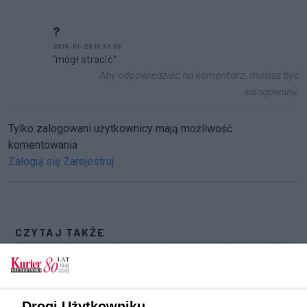
?
2019-01-28 16:43:35
"mógł stracić"
Aby odpowiedzieć na komentarz, musisz być
zalogowany.
Tylko zalogowani użytkownicy mają możliwość
komentowania
Zaloguj się
Zarejestruj
CZYTAJ TAKŻE
Dwie grupy przestępcze nielegalnie obracały
paliwem
Rostowski przed komisją śledczą ds. VAT.
Drogi Użytkowniku,