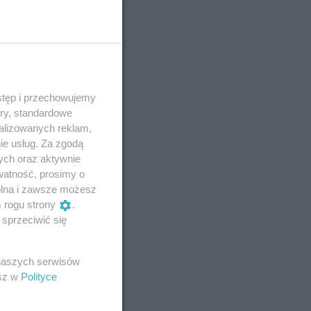
stęp i przechowujemy
ory, standardowe
alizowanych reklam,
ie usług. Za zgodą
ych oraz aktywnie
watność, prosimy o
wolna i zawsze możesz
m rogu strony
.
sprzeciwić się
 naszych serwisów
esz w
Polityce