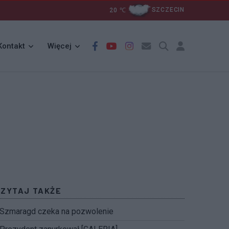
20
℃
SZCZECIN
Kontakt
Więcej
CZYTAJ TAKŻE
Szmaragd czeka na pozwolenie