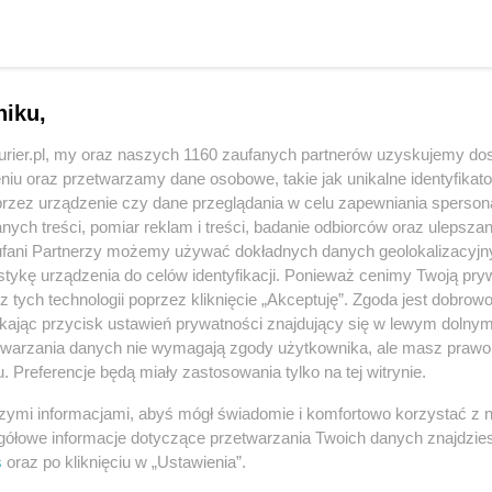
szą prace nad centrum edukacji ekologicznej?
REKLAMA
niku,
wym, przy ul. Kopalnianej w Zdrojach, jest
kurier.pl, my oraz naszych 1160 zaufanych partnerów uzyskujemy do
kcie działał hotel i restauracja. Półtora roku temu
niu oraz przetwarzamy dane osobowe, takie jak unikalne identyfikat
ogicznej i szkolnego schroniska młodzieżowego.
przez urządzenie czy dane przeglądania w celu zapewniania sperson
ionalnej Dyrekcji Ochrony Środowiska, Zarządowi
ych treści, pomiar reklam i treści, badanie odbiorców oraz ulepszan
fani Partnerzy możemy używać dokładnych danych geolokalizacyjn
dowi Ochrony Zabytków. Wówczas zapowiadano, że
tykę urządzenia do celów identyfikacji. Ponieważ cenimy Twoją pry
ny jesienią 2015 roku. Tak się nie stało.
z tych technologii poprzez kliknięcie „Akceptuję”. Zgoda jest dobro
dzkiej Państwowej Straży Pożarnej w Szczecinie
ikając przycisk ustawień prywatności znajdujący się w lewym dolny
etwarzania danych nie wymagają zgody użytkownika, ale masz prawo 
tyzę techniczną dot. projektu przebudowy obiektu.
. Preferencje będą miały zastosowania tylko na tej witrynie.
czenia przetargu i wyboru wykonawcy, a także
szymi informacjami, abyś mógł świadomie i komfortowo korzystać z
gółowe informacje dotyczące przetwarzania Twoich danych znajdzi
się decyzji na pozwolenie na budowę. Jednocześnie
s
oraz po kliknięciu w „Ustawienia”.