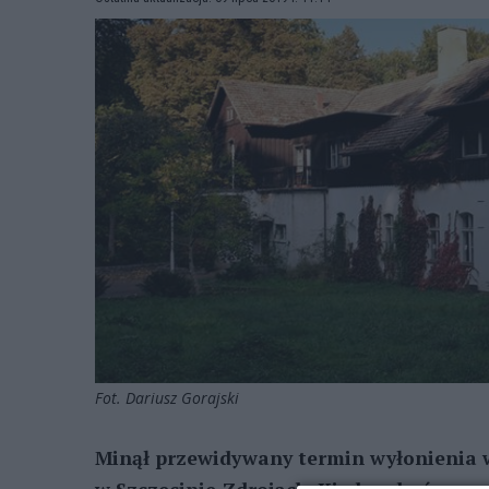
Fot. Dariusz Gorajski
Minął przewidywany termin wyłonienia 