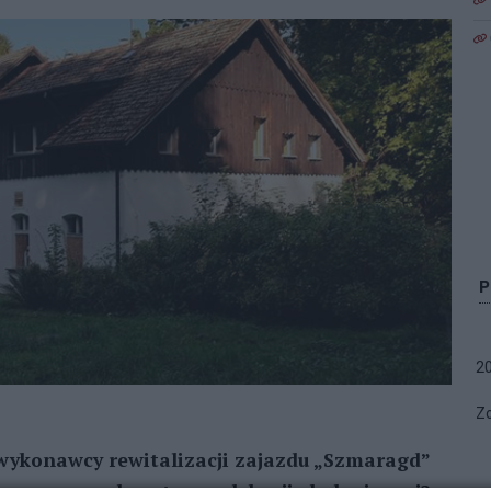
2
Zo
wykonawcy rewitalizacji zajazdu „Szmaragd”