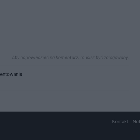
Aby odpowiedzieć na komentarz, musisz być zalogowany.
mentowania
Kontakt
No