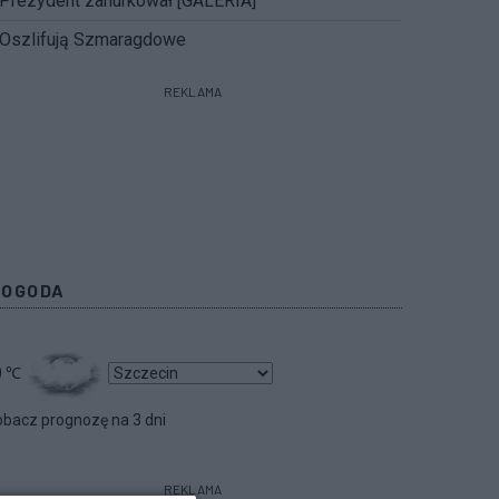
Prezydent zanurkował [GALERIA]
Oszlifują Szmaragdowe
REKLAMA
POGODA
0
℃
bacz prognozę na 3 dni
REKLAMA