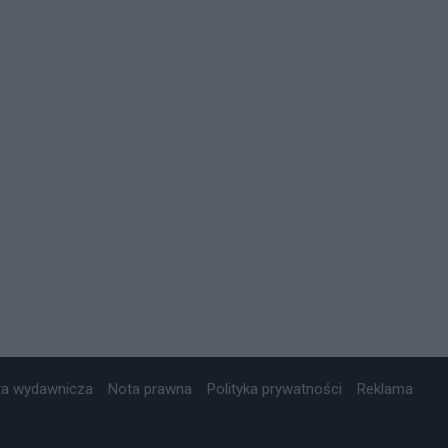
ta wydawnicza
Nota prawna
Polityka prywatności
Reklama