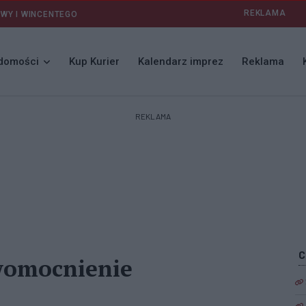
REKLAMA
AWY I WINCENTEGO
domości
Kup Kurier
Kalendarz imprez
Reklama
REKLAMA
womocnienie