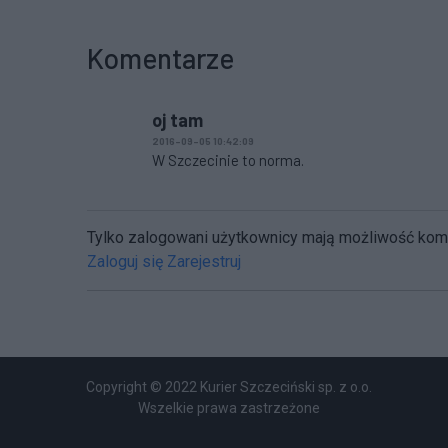
Komentarze
oj tam
2016-09-05 10:42:09
W Szczecinie to norma.
Tylko zalogowani użytkownicy mają możliwość ko
Zaloguj się
Zarejestruj
Copyright © 2022 Kurier Szczeciński sp. z o.o.
Wszelkie prawa zastrzeżone