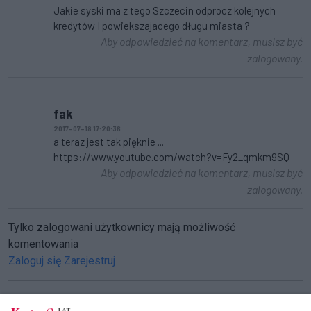
Jakie syski ma z tego Szczecin odprocz kolejnych
kredytów I powiekszajacego długu miasta ?
Aby odpowiedzieć na komentarz, musisz być
zalogowany.
fak
2017-07-18 17:20:36
a teraz jest tak pięknie ...
https://www.youtube.com/watch?v=Fy2_qmkm9SQ
Aby odpowiedzieć na komentarz, musisz być
zalogowany.
Tylko zalogowani użytkownicy mają możliwość
komentowania
Zaloguj się
Zarejestruj