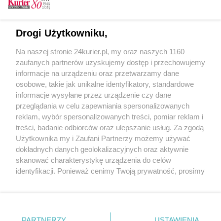
CZYTAJ TAKŻE
Drogi Użytkowniku,
Gazeta Regatowa
Na naszej stronie 24kurier.pl, my oraz naszych 1160
Seroka podczas zlotu
zaufanych partnerów uzyskujemy dostęp i przechowujemy
Bocelli i inni mistrzowie
informacje na urządzeniu oraz przetwarzamy dane
osobowe, takie jak unikalne identyfikatory, standardowe
POGODA
informacje wysyłane przez urządzenie czy dane
przeglądania w celu zapewniania spersonalizowanych
reklam, wybór spersonalizowanych treści, pomiar reklam i
treści, badanie odbiorców oraz ulepszanie usług. Za zgodą
26
℃
Użytkownika my i Zaufani Partnerzy możemy używać
dokładnych danych geolokalizacyjnych oraz aktywnie
Zobacz prognozę na 3 dni
skanować charakterystykę urządzenia do celów
identyfikacji. Ponieważ cenimy Twoją prywatność, prosimy
o zgodę na korzystanie z tych technologii poprzez
kliknięcie „Akceptuję”. Zgoda jest dobrowolna i zawsze
możesz ją zmienić/wycofać klikając przycisk ustawień
prywatności znajdujący się w lewym dolnym rogu strony
Copyright © 2022 Kurier Szczeciński sp. z o.o.
PARTNERZY
USTAWIENIA