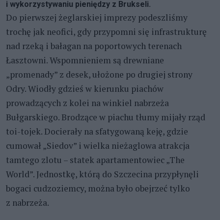
i wykorzystywaniu pieniędzy z Brukseli.
Do pierwszej żeglarskiej imprezy podeszliśmy
trochę jak neofici, gdy przypomni się infrastrukturę
nad rzeką i bałagan na poportowych terenach
Łasztowni. Wspomnieniem są drewniane
„promenady” z desek, ułożone po drugiej strony
Odry. Wiodły gdzieś w kierunku piachów
prowadzących z kolei na winkiel nabrzeża
Bułgarskiego. Brodzące w piachu tłumy mijały rząd
toi-tojek. Docierały na sfatygowaną keję, gdzie
cumował „Siedov” i wielka nieżaglowa atrakcja
tamtego zlotu – statek apartamentowiec „The
World”. Jednostkę, którą do Szczecina przypłynęli
bogaci cudzoziemcy, można było obejrzeć tylko
z nabrzeża.