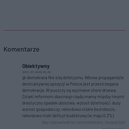
Komentarze
Obiektywny
2017-07-19 08:35:20
@ demokrata Nie siej defetyzmu. Wbrew propagandzie
destruktywnej opozycji w Polsce jest przestrzegana
demokracja. W puszczy są wycinane chore drzewa.
Dzięki reformom obecnego rządu mamy między innymi
drastyczny spadek ubóstwa, wzrost dzietności, duży
wzrost gospodarczy, rekordowo niskie bezrobocie,
rekordowo niski deficyt budżetowy (w maju 0,3%).
Aby odpowiedzieć na komentarz, musisz być
zalogowany.