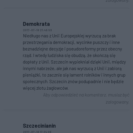
Demokrata
2017-07-18 21:48:59
Niedługo nas z Unii Europejskiej wyrzucą za brak
przestrzegania demokracji, wycinke puszczy i inne
beznadziejne decyzje i pseudoreformy przez obecny
rząd. I wtedy ludziska się obudzą, że skończą się
dopłaty z Unii. Szczecin wypieknial dzięki Unii, między
innymi nabrzeże, ale jak nas wyrzucą z Unii i zabiorą
pieniążki, to zacznie się lament rolników i innych grup
społecznych. Szczecin znów podupadnie i nie będzie
więcej zlotu żaglowców.
Aby odpowiedzieć na komentarz, musisz być
zalogowany.
Szczecinianin
2017-07-18 17:34:08