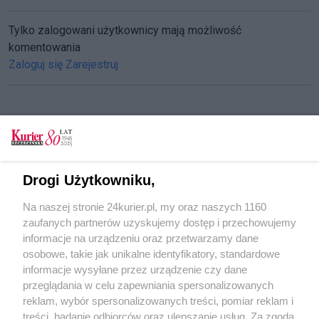
Tylko zalogowani użytkownicy mają możliwość
komentowania
Zaloguj się
Zarejestruj
CZYTAJ TAKŻE
Wyspa pełna atrakcji. Startuje Miejska Strefa
Drogi Użytkowniku,
Letnia
Na naszej stronie 24kurier.pl, my oraz naszych 1160
Miejska Strefa Letnia po nowemu
zaufanych partnerów uzyskujemy dostęp i przechowujemy
Jasna strona mocy, czyli frisbee na plaży
informacje na urządzeniu oraz przetwarzamy dane
osobowe, takie jak unikalne identyfikatory, standardowe
POGODA
informacje wysyłane przez urządzenie czy dane
przeglądania w celu zapewniania spersonalizowanych
reklam, wybór spersonalizowanych treści, pomiar reklam i
treści, badanie odbiorców oraz ulepszanie usług. Za zgodą