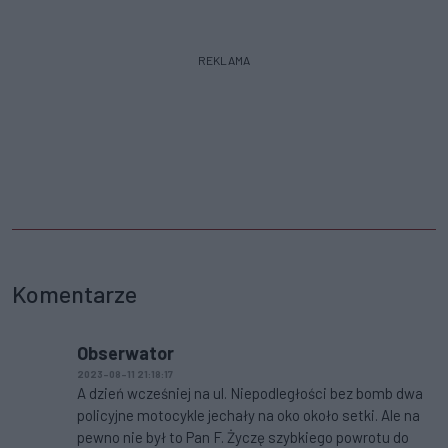
REKLAMA
Komentarze
Obserwator
2023-08-11 21:18:17
A dzień wcześniej na ul. Niepodległości bez bomb dwa
policyjne motocykle jechały na oko około setki. Ale na
pewno nie był to Pan F. Życzę szybkiego powrotu do