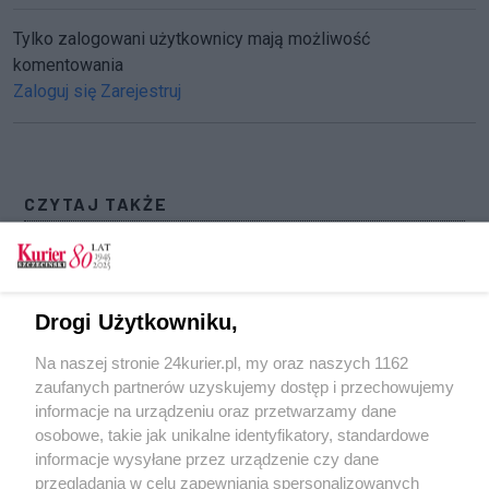
Tylko zalogowani użytkownicy mają możliwość
komentowania
Zaloguj się
Zarejestruj
CZYTAJ TAKŻE
Policja zapukała do konstruktora, architekta i
deweloperów
Pożar w Stargardzie. Ewakuowano lokatorów
Drogi Użytkowniku,
[GALERIA] (akt. 1)
Na naszej stronie 24kurier.pl, my oraz naszych 1162
Trzeba chodzić po mieście ze wszystkimi
zaufanych partnerów uzyskujemy dostęp i przechowujemy
swoimi rzeczami cały dzień
informacje na urządzeniu oraz przetwarzamy dane
osobowe, takie jak unikalne identyfikatory, standardowe
POGODA
informacje wysyłane przez urządzenie czy dane
przeglądania w celu zapewniania spersonalizowanych