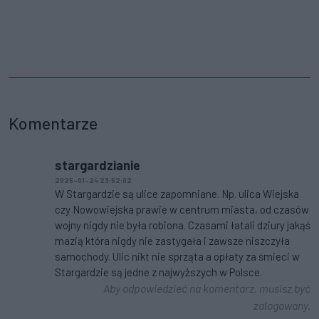
Komentarze
stargardzianie
2025-01-24 23:52:02
W Stargardzie są ulice zapomniane. Np. ulica Wiejska
czy Nowowiejska prawie w centrum miasta, od czasów
wojny nigdy nie była robiona. Czasami łatali dziury jakąś
mazią która nigdy nie zastygała i zawsze niszczyła
samochody. Ulic nikt nie sprząta a opłaty za śmieci w
Stargardzie są jedne z najwyższych w Polsce.
Aby odpowiedzieć na komentarz, musisz być
zalogowany.