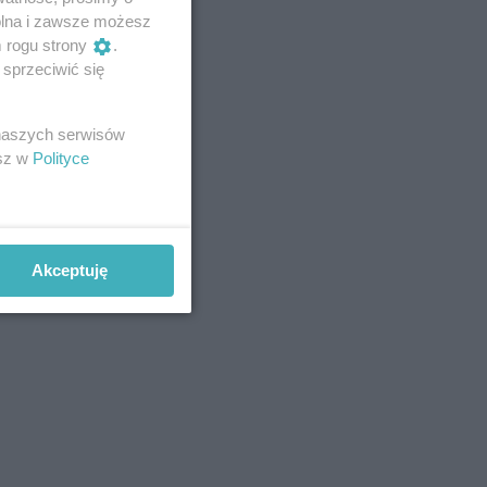
wolna i zawsze możesz
m rogu strony
.
sprzeciwić się
 naszych serwisów
esz w
Polityce
Akceptuję