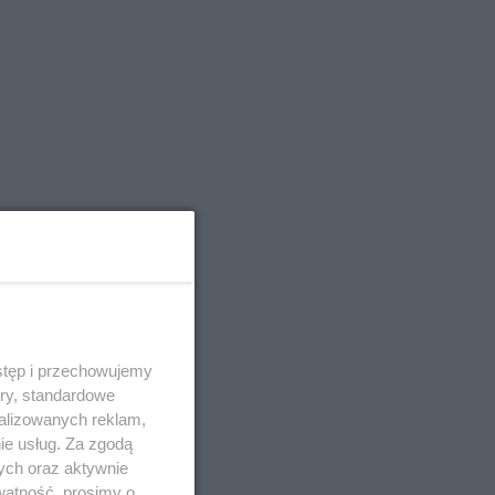
stęp i przechowujemy
ory, standardowe
alizowanych reklam,
ie usług. Za zgodą
ych oraz aktywnie
watność, prosimy o