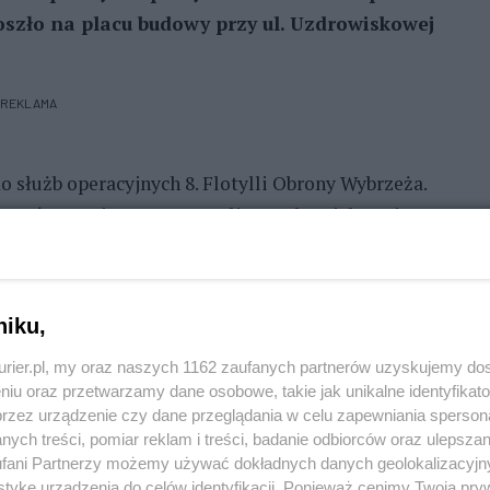
szło na placu budowy przy ul. Uzdrowiskowej
REKLAMA
 służb operacyjnych 8. Flotylli Obrony Wybrzeża.
Saperów z Dziwnowa. Przy ulicy Uzdrowiskowej w
 budowę apartamentowców, odkryto skład amunicji
erzy wydobyli i zabezpieczyli około 1650 sztuk
formuje kmdr ppor. Jacek Kwiatkowski, rzecznik
niku,
kurier.pl, my oraz naszych 1162 zaufanych partnerów uzyskujemy do
bezpieczona w kontenerowym magazynie materiałów
niu oraz przetwarzamy dane osobowe, takie jak unikalne identyfikat
przez urządzenie czy dane przeglądania w celu zapewniania sperson
asie zostanie zdetonowana na jednym z poligonów
ych treści, pomiar reklam i treści, badanie odbiorców oraz ulepszan
fani Partnerzy możemy używać dokładnych danych geolokalizacyjn
tykę urządzenia do celów identyfikacji. Ponieważ cenimy Twoją pry