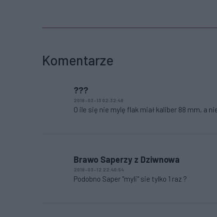
Komentarze
???
2018-03-13 02:32:48
O ile się nie mylę flak miał kaliber 88 mm, a ni
Brawo Saperzy z Dziwnowa
2018-03-12 22:40:54
Podobno Saper "myli" sie tylko 1 raz ?