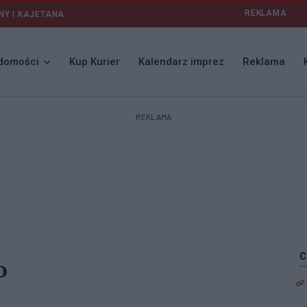
REKLAMA
NY I KAJETANA
domości
Kup Kurier
Kalendarz imprez
Reklama
REKLAMA
o