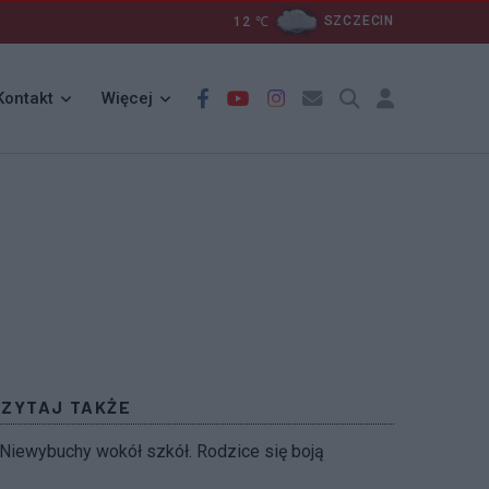
12
℃
SZCZECIN
Kontakt
Więcej
CZYTAJ TAKŻE
Niewybuchy wokół szkół. Rodzice się boją