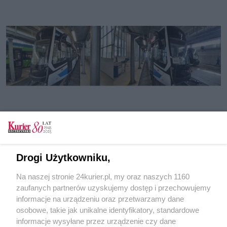
Tylko zalogowani użytkownicy mają możliwość
komentowania
Zaloguj się
Zarejestruj
Drogi Użytkowniku,
Na naszej stronie 24kurier.pl, my oraz naszych 1160
zaufanych partnerów uzyskujemy dostęp i przechowujemy
informacje na urządzeniu oraz przetwarzamy dane
CZYTAJ TAKŻE
osobowe, takie jak unikalne identyfikatory, standardowe
informacje wysyłane przez urządzenie czy dane
Szczecin kupi dwanaście tramwajów Gamma