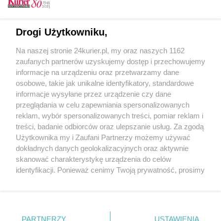
CZYTAJ TAKŻE
Drogi Użytkowniku,
Kurtyny powróciły
Na naszej stronie 24kurier.pl, my oraz naszych 1162
Srebrzyści rządzą
zaufanych partnerów uzyskujemy dostęp i przechowujemy
Dojrzałość jest sexy
informacje na urządzeniu oraz przetwarzamy dane
osobowe, takie jak unikalne identyfikatory, standardowe
POGODA
informacje wysyłane przez urządzenie czy dane
przeglądania w celu zapewniania spersonalizowanych
reklam, wybór spersonalizowanych treści, pomiar reklam i
treści, badanie odbiorców oraz ulepszanie usług. Za zgodą
17
℃
Użytkownika my i Zaufani Partnerzy możemy używać
dokładnych danych geolokalizacyjnych oraz aktywnie
Zobacz prognozę na 3 dni
skanować charakterystykę urządzenia do celów
identyfikacji. Ponieważ cenimy Twoją prywatność, prosimy
o zgodę na korzystanie z tych technologii poprzez
kliknięcie „Akceptuję”. Zgoda jest dobrowolna i zawsze
możesz ją zmienić/wycofać klikając przycisk ustawień
prywatności znajdujący się w lewym dolnym rogu strony
Copyright © 2022 Kurier Szczeciński sp. z o.o.
PARTNERZY
USTAWIENIA