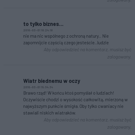
to tylko biznes...
2016-03-01 16:24:18
nie ma nic wspólnego z ochroną natury... Nie
zapomnijcie częścią czego jesteście...ludzie
Aby odpowiedzieć na komentarz, musisz być
zalogowany.
Wiatr biednemu w oczy
2016-03-01 15:34:34
Brawo rząd! W końcu ktoś pomyślał o ludziach!
Oczywiście chodzi o wysokość całkowitą, mierzoną w
najwyższym punkcie śmigła. Oby tylko cwaniacy nie
stawiali niskich wiatraków.
Aby odpowiedzieć na komentarz, musisz być
zalogowany.