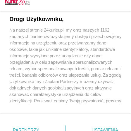
CZYTAJ TAKŻE
Drogi Użytkowniku,
Dania ustanawia światowy rekord
Na naszej stronie 24kurier.pl, my oraz naszych 1162
Świat nie będzie już taki sam
zaufanych partnerów uzyskujemy dostęp i przechowujemy
Uciekają dżdżownice?
informacje na urządzeniu oraz przetwarzamy dane
osobowe, takie jak unikalne identyfikatory, standardowe
POGODA
informacje wysyłane przez urządzenie czy dane
przeglądania w celu zapewniania spersonalizowanych
reklam, wybór spersonalizowanych treści, pomiar reklam i
treści, badanie odbiorców oraz ulepszanie usług. Za zgodą
21
℃
Użytkownika my i Zaufani Partnerzy możemy używać
dokładnych danych geolokalizacyjnych oraz aktywnie
Zobacz prognozę na 3 dni
skanować charakterystykę urządzenia do celów
identyfikacji. Ponieważ cenimy Twoją prywatność, prosimy
o zgodę na korzystanie z tych technologii poprzez
kliknięcie „Akceptuję”. Zgoda jest dobrowolna i zawsze
możesz ją zmienić/wycofać klikając przycisk ustawień
prywatności znajdujący się w lewym dolnym rogu strony
Copyright © 2022 Kurier Szczeciński sp. z o.o.
PARTNERZY
USTAWIENIA