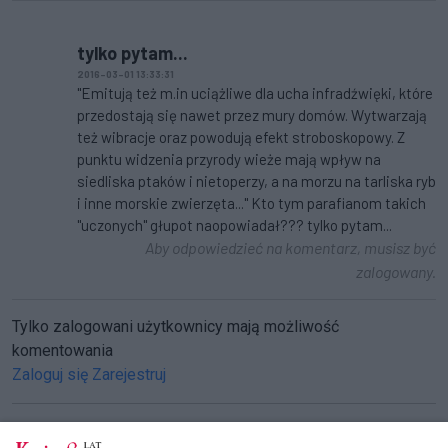
tylko pytam...
2016-03-01 13:33:31
"Emitują też m.in uciążliwe dla ucha infradźwięki, które
przedostają się nawet przez mury domów. Wytwarzają
też wibracje oraz powodują efekt stroboskopowy. Z
punktu widzenia przyrody wieże mają wpływ na
siedliska ptaków i nietoperzy, a na morzu na tarliska ryb
i inne morskie zwierzęta..." Kto tym parafianom takich
"uczonych" głupot naopowiadał??? tylko pytam...
Aby odpowiedzieć na komentarz, musisz być
zalogowany.
Tylko zalogowani użytkownicy mają możliwość
komentowania
Zaloguj się
Zarejestruj