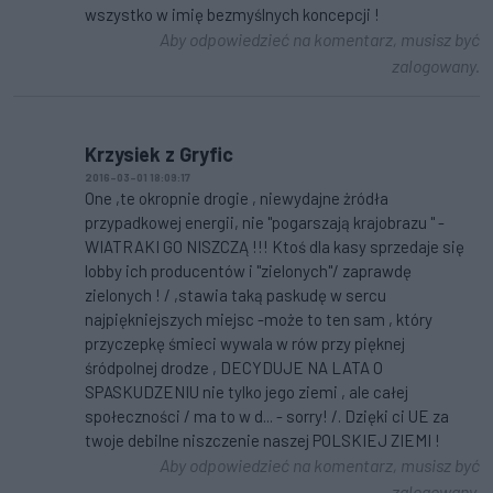
wszystko w imię bezmyślnych koncepcji !
Aby odpowiedzieć na komentarz, musisz być
zalogowany.
Krzysiek z Gryfic
2016-03-01 18:09:17
One ,te okropnie drogie , niewydajne żródła
przypadkowej energii, nie "pogarszają krajobrazu " -
WIATRAKI GO NISZCZĄ !!! Ktoś dla kasy sprzedaje się
lobby ich producentów i "zielonych"/ zaprawdę
zielonych ! / ,stawia taką paskudę w sercu
najpiękniejszych miejsc -może to ten sam , który
przyczepkę śmieci wywala w rów przy pięknej
śródpolnej drodze , DECYDUJE NA LATA O
SPASKUDZENIU nie tylko jego ziemi , ale całej
społeczności / ma to w d... - sorry! /. Dzięki ci UE za
twoje debilne niszczenie naszej POLSKIEJ ZIEMI !
Aby odpowiedzieć na komentarz, musisz być
zalogowany.