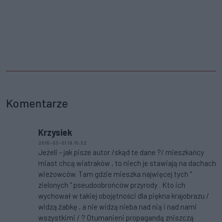
Komentarze
Krzysiek
2016-03-01 18:15:32
Jeżeli - jak pisze autor /skąd te dane ?/ mieszkańcy
miast chcą wiatraków , to niech je stawiają na dachach
wieżowców. Tam gdzie mieszka najwięcej tych "
zielonych " pseudoobrońców przyrody . Kto ich
wychował w takiej obojętności dla piękna krajobrazu /
widzą żabkę , a nie widzą nieba nad nią i nad nami
wszystkimi / ? Otumanieni propagandą zniszczą