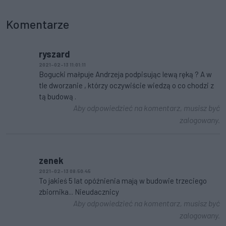
Komentarze
ryszard
2021-02-13 11:01:11
Bogucki małpuje Andrzeja podpisując lewą ręką ? A w
tle dworzanie , którzy oczywiście wiedzą o co chodzi z
tą budową .
Aby odpowiedzieć na komentarz, musisz być
zalogowany.
zenek
2021-02-13 08:50:45
To jakieś 5 lat opóźnienia mają w budowie trzeciego
zbiornika... Nieudacznicy
Aby odpowiedzieć na komentarz, musisz być
zalogowany.