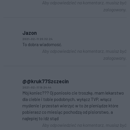
Aby odpowiedzieć na komentarz, musisz być
zalogowany.
Jazon
2021-02-11 20:32:24
To dobra wiadomość.
Aby odpowiedzieć na komentarz, musisz być
zalogowany.
@@kruk77Szczecin
2021-02-11 19:24:44
Mój koniec??? Oj poniosło cie troszkę, mam lekarstwo
dla ciebie i tobie podobnych, wyłącz TVP, włącz
myślenie i przestań wierzyć w to że pieniądze które
pobierasz co miesiąc pochodzą od pisiorstwo, a
najlepiej to idź stąd
Aby odpowiedzieć na komentarz, musisz być