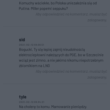
Komuchy wściekłe, bo Polska uniezależnia się od
Putina. Miller popełni seppuku?
Aby odpowiedzieć na komentarz, musisz być
zalogowany.
sid
2021-02-12 09:00:51
Bogucki, Ty się lepiej zajmij nieudolnością
elektrociepłowni należących do PGE, bo w Szczecinie
wciąż jest zimno, a nie jakimś nikomu niepotrzebnym
zbiornikiem na LNG
Aby odpowiedzieć na komentarz, musisz być
zalogowany.
tyle
2021-02-12 08:04:21
Na cholerę to komu. Marnowanie pieniędzy.