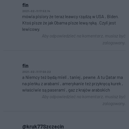
fin
2021-02-11 17:52:14
mówia pisiory że teraz leawcy rządzą w USA , Biden.
Ktoś pisze że jak Obama pisze lewą ręką . Czyli jest
lewicowy.
Aby odpowiedzieć na komentarz, musisz być
zalogowany.
fin
2021-02-11 17:50:22
a Niemcy też będą mieli , taniej , pewne. A tu Qatar ma
na pieńku z arabami , amerykanie też przykręcą kurek ,
właściwie są paserami , gaz z krajów arabskich
Aby odpowiedzieć na komentarz, musisz być
zalogowany.
@kruk77Szczecin