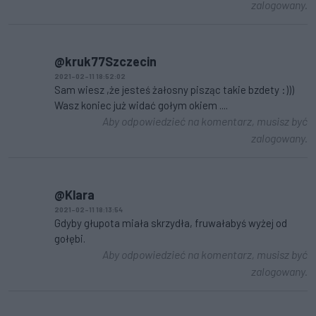
zalogowany.
@kruk77Szczecin
2021-02-11 18:52:02
Sam wiesz ,że jesteś żałosny pisząc takie bzdety :)))
Wasz koniec już widać gołym okiem ....
Aby odpowiedzieć na komentarz, musisz być
zalogowany.
@Klara
2021-02-11 18:13:54
Gdyby głupota miała skrzydła, fruwałabyś wyżej od
gołębi.
Aby odpowiedzieć na komentarz, musisz być
zalogowany.