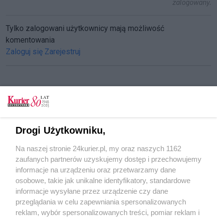
zalogowany.
Tylko zalogowani użytkownicy mają możliwość
komentowania
Zaloguj się
Zarejestruj
CZYTAJ TAKŻE
Pierwsza w tym roku i 114. od początku
Drogi Użytkowniku,
działalności dostawa LNG
Na naszej stronie 24kurier.pl, my oraz naszych 1162
Minęło pięć lat od pierwszej dostawy
zaufanych partnerów uzyskujemy dostęp i przechowujemy
Świnoujście to idealne miejsce na ten biznes
informacje na urządzeniu oraz przetwarzamy dane
osobowe, takie jak unikalne identyfikatory, standardowe
POGODA
informacje wysyłane przez urządzenie czy dane
przeglądania w celu zapewniania spersonalizowanych
reklam, wybór spersonalizowanych treści, pomiar reklam i