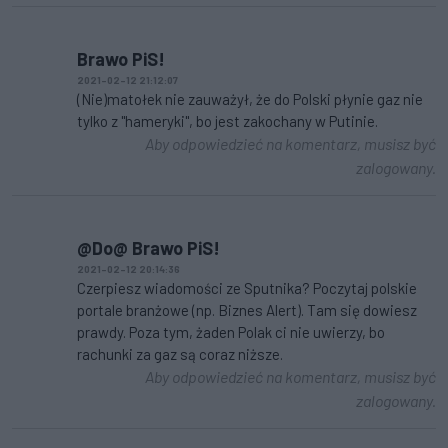
Brawo PiS!
2021-02-12 21:12:07
(Nie)matołek nie zauważył, że do Polski płynie gaz nie
tylko z "hameryki", bo jest zakochany w Putinie.
Aby odpowiedzieć na komentarz, musisz być
zalogowany.
@Do@ Brawo PiS!
2021-02-12 20:14:36
Czerpiesz wiadomości ze Sputnika? Poczytaj polskie
portale branżowe (np. Biznes Alert). Tam się dowiesz
prawdy. Poza tym, żaden Polak ci nie uwierzy, bo
rachunki za gaz są coraz niższe.
Aby odpowiedzieć na komentarz, musisz być
zalogowany.