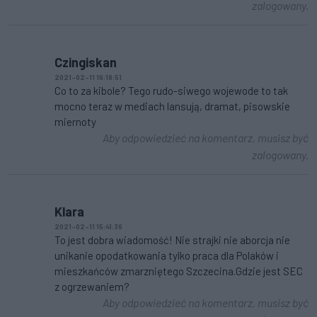
zalogowany.
Czingiskan
2021-02-11 16:18:51
Co to za kibole? Tego rudo-siwego wojewode to tak
mocno teraz w mediach lansują, dramat, pisowskie
miernoty
Aby odpowiedzieć na komentarz, musisz być
zalogowany.
Klara
2021-02-11 15:41:36
To jest dobra wiadomość! Nie strajki nie aborcja nie
unikanie opodatkowania tylko praca dla Polaków i
mieszkańców zmarzniętego Szczecina.Gdzie jest SEC
z ogrzewaniem?
Aby odpowiedzieć na komentarz, musisz być