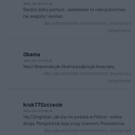
2021-02-11 17:21:32
Bardzo dobry pomysł , załadować te całe pisiorstwo
na, wagony i wysłać,
Aby odpowiedzieć na komentarz, musisz być
zalogowany.
Obama
2021-02-11 17:07:19
Nasz Wojewoda jak Obama podpisuje lewą ręką
Aby odpowiedzieć na komentarz, musisz być
zalogowany.
kruk77Szczecin
2021-02-11 17:05:14
Hej Czingiskan, jak się nie podoba w Polsce - wolna
droga. Mongolia lub Azja stoją otworem. Powodzenia.
Aby odpowiedzieć na komentarz, musisz być