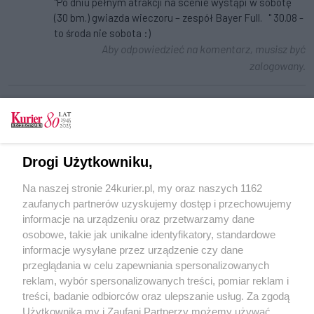
"Po dniu pełnym atrakcji na scenie wystąpi w sobotę
(30 bm.) gwiazda wieczoru – zespół Bayer Full. " 30.08 -
to środa nie sobota :)
Aby odpowiedzieć na komentarz, musisz być
zalogowany.
Tylko zalogowani użytkownicy mają możliwość
komentowania
Zaloguj się
Zarejestruj
Drogi Użytkowniku,
Na naszej stronie 24kurier.pl, my oraz naszych 1162
zaufanych partnerów uzyskujemy dostęp i przechowujemy
CZYTAJ TAKŻE
informacje na urządzeniu oraz przetwarzamy dane
osobowe, takie jak unikalne identyfikatory, standardowe
POGODA
informacje wysyłane przez urządzenie czy dane
przeglądania w celu zapewniania spersonalizowanych
reklam, wybór spersonalizowanych treści, pomiar reklam i
treści, badanie odbiorców oraz ulepszanie usług. Za zgodą
28
℃
Użytkownika my i Zaufani Partnerzy możemy używać