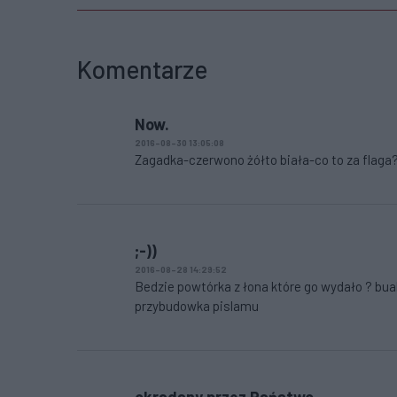
Komentarze
Now.
2016-08-30 13:05:08
Zagadka-czerwono żółto biała-co to za flaga?
;-))
2016-08-28 14:29:52
Bedzie powtórka z łona które go wydało ? buah
przybudowka pislamu