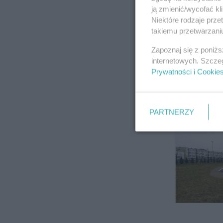
ją zmienić/wycofać kl
Niektóre rodzaje prz
takiemu przetwarzaniu
Zapoznaj się z poniż
internetowych. Szcze
Prywatności i Cookie
PARTNERZY