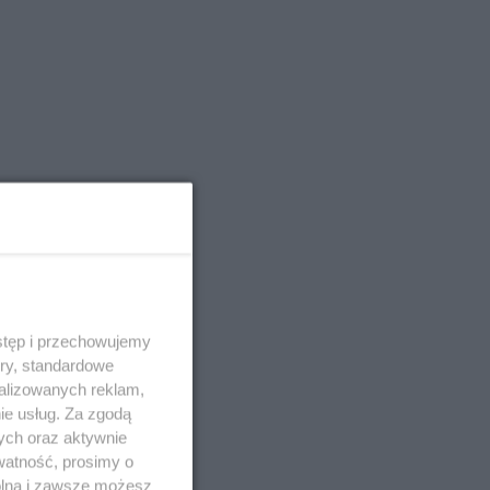
stęp i przechowujemy
ory, standardowe
alizowanych reklam,
ie usług. Za zgodą
ych oraz aktywnie
watność, prosimy o
wolna i zawsze możesz