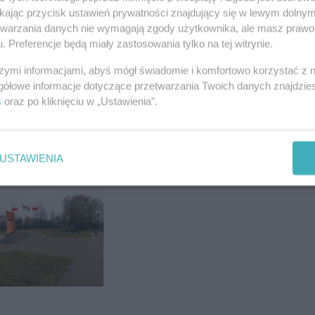
ikając przycisk ustawień prywatności znajdujący się w lewym dolny
etwarzania danych nie wymagają zgody użytkownika, ale masz prawo 
. Preferencje będą miały zastosowania tylko na tej witrynie.
REKLAMA
szymi informacjami, abyś mógł świadomie i komfortowo korzystać z
gółowe informacje dotyczące przetwarzania Twoich danych znajdzi
s
oraz po kliknięciu w „Ustawienia”.
USTAWIENIA