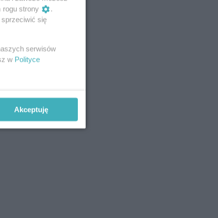
m rogu strony
.
sprzeciwić się
 naszych serwisów
esz w
Polityce
Akceptuję