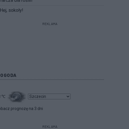
Tarcza dla roślin
Hej, sokoły!
REKLAMA
POGODA
8
℃
bacz prognozę na 3 dni
REKLAMA