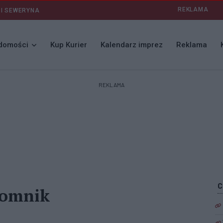
REKLAMA
 I SEWERYNA
domości
Kup Kurier
Kalendarz imprez
Reklama
REKLAMA
pomnik