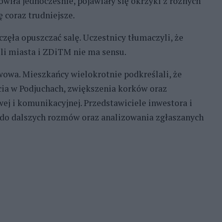
wiła jednocześnie, pojawiały się okrzyki z różnych
ę coraz trudniejsze.
ła opuszczać salę. Uczestnicy tłumaczyli, że
eli miasta i ZDiTM nie ma sensu.
owa. Mieszkańcy wielokrotnie podkreślali, że
ycia w Podjuchach, zwiększenia korków oraz
wej i komunikacyjnej. Przedstawiciele inwestora i
 do dalszych rozmów oraz analizowania zgłaszanych