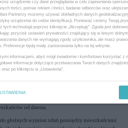
przez urządzenie czy dane przeglądania w celu zapewniania sperson
k zaznaczał, że Szczecińskie TBS realizuje
ych treści, pomiar reklam i treści, badanie odbiorców oraz ulepszan
fani Partnerzy możemy używać dokładnych danych geolokalizacyjn
a mieszkania czynszowe w Szczecinie jest bardzo
tykę urządzenia do celów identyfikacji. Ponieważ cenimy Twoją pry
ziała w formule komercyjnego dewelopera
z tych technologii poprzez kliknięcie „Akceptuję”. Zgoda jest dobro
ikając przycisk ustawień prywatności znajdujący się w lewym dolny
etwarzania danych nie wymagają zgody użytkownika, ale masz prawo 
ały. Wielu mieszkańców zwracało uwagę, że bez
. Preferencje będą miały zastosowania tylko na tej witrynie.
alnych za komunikację dalsza dyskusja nie ma
szymi informacjami, abyś mógł świadomie i komfortowo korzystać z
ia drogowe, przebudowę ulic oraz zwiększenie
gółowe informacje dotyczące przetwarzania Twoich danych znajdzi
kszość z tych pytań uczestnicy spotkania nie
s
oraz po kliknięciu w „Ustawienia”.
s dyskusji, że podobne plany były już wcześniej
USTAWIENIA
ię tej inwestycji w poprzednich latach. Zwracał
eszkańców od dawna.
ło do głośnych wymian zdań pomiędzy mieszkańcami