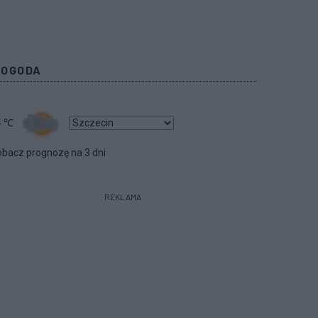
POGODA
4
℃
bacz prognozę na 3 dni
REKLAMA