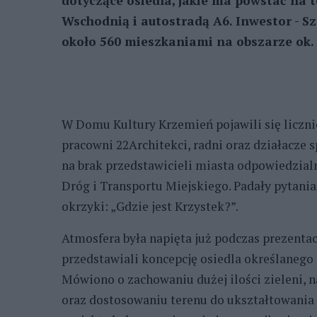
dotyczące osiedla, jakie ma powstać na t
Wschodnią i autostradą A6. Inwestor - S
około 560 mieszkaniami na obszarze ok.
W Domu Kultury Krzemień pojawili się liczni
pracowni 22Architekci, radni oraz działacze
na brak przedstawicieli miasta odpowiedzial
Dróg i Transportu Miejskiego. Padały pytania 
okrzyki: „Gdzie jest Krzystek?”.
Atmosfera była napięta już podczas prezentacj
przedstawiali koncepcję osiedla określanego
Mówiono o zachowaniu dużej ilości zieleni, n
oraz dostosowaniu terenu do ukształtowania 