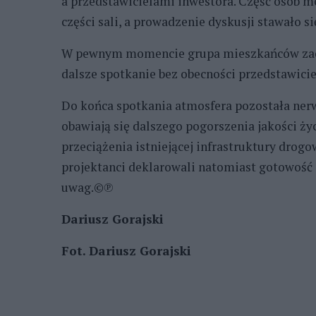
a przedstawicielami inwestora. Część osób mó
części sali, a prowadzenie dyskusji stawało si
W pewnym momencie grupa mieszkańców zaczę
dalsze spotkanie bez obecności przedstawici
Do końca spotkania atmosfera pozostała nerw
obawiają się dalszego pogorszenia jakości ż
przeciążenia istniejącej infrastruktury drogo
projektanci deklarowali natomiast gotowość
uwag.©℗
Dariusz Gorajski
Fot. Dariusz Gorajski