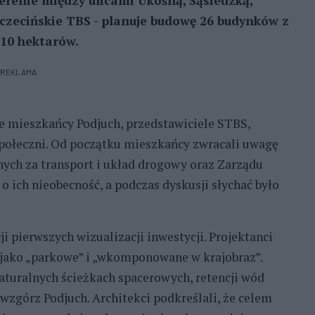
erenie między ulicami Ukośną, Sąsiedzką,
zczecińskie TBS - planuje budowę 26 budynków z
 10 hektarów.
REKLAMA
e mieszkańcy Podjuch, przedstawiciele STBS,
 społeczni. Od początku mieszkańcy zwracali uwagę
nych za transport i układ drogowy oraz Zarządu
o ich nieobecność, a podczas dyskusji słychać było
i pierwszych wizualizacji inwestycji. Projektanci
 jako „parkowe” i „wkomponowane w krajobraz”.
aturalnych ścieżkach spacerowych, retencji wód
wzgórz Podjuch. Architekci podkreślali, że celem