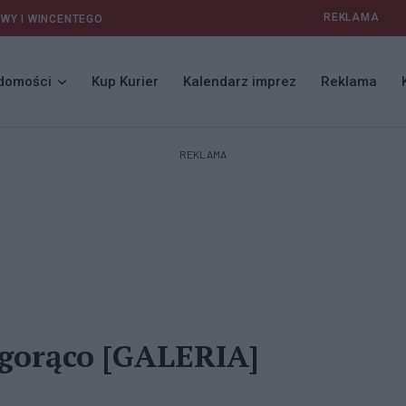
REKLAMA
AWY I WINCENTEGO
domości
Kup Kurier
Kalendarz imprez
Reklama
REKLAMA
gorąco [GALERIA]