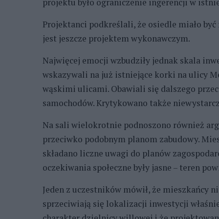
projektu było ograniczenie ingerencji w istni
Projektanci podkreślali, że osiedle miało by
jest jeszcze projektem wykonawczym.
Najwięcej emocji wzbudziły jednak skala inw
wskazywali na już istniejące korki na ulicy 
wąskimi ulicami. Obawiali się dalszego przec
samochodów. Krytykowano także niewystarcz
Na sali wielokrotnie podnoszono również ar
przeciwko podobnym planom zabudowy. Mieszk
składano liczne uwagi do planów zagospodar
oczekiwania społeczne były jasne – teren pow
Jeden z uczestników mówił, że mieszkańcy n
sprzeciwiają się lokalizacji inwestycji właśn
charakter dzielnicy willowej i że projektowan