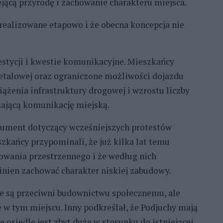
ejącą przyrodę i zachowanie charakteru miejsca.
ć realizowane etapowo i że obecna koncepcja nie
estycji i kwestie komunikacyjne. Mieszkańcy
Metalowej oraz ograniczone możliwości dojazdu
iążenia infrastruktury drogowej i wzrostu liczby
ającą komunikację miejską.
gument dotyczący wcześniejszych protestów
ańcy przypominali, że już kilka lat temu
owania przestrzennego i że według nich
inien zachować charakter niskiej zabudowy.
ie są przeciwni budownictwu społecznemu, ale
ie w tym miejscu. Inny podkreślał, że Podjuchy mają
e osiedle jest zbyt duże w stosunku do istniejącej