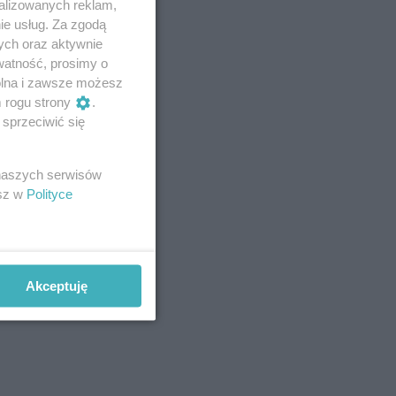
alizowanych reklam,
ie usług. Za zgodą
ych oraz aktywnie
watność, prosimy o
wolna i zawsze możesz
m rogu strony
.
sprzeciwić się
 naszych serwisów
esz w
Polityce
Akceptuję