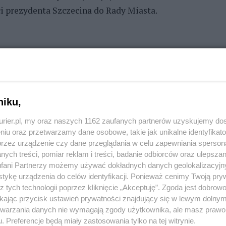
ci prezydenta Szczecina do Rady Miasta.
 i
e-wydaniu
z 8 września 2016 r.
niku,
REKLAMA
kurier.pl, my oraz naszych 1162 zaufanych partnerów uzyskujemy do
niu oraz przetwarzamy dane osobowe, takie jak unikalne identyfikat
przez urządzenie czy dane przeglądania w celu zapewniania sperson
ych treści, pomiar reklam i treści, badanie odbiorców oraz ulepszan
fani Partnerzy możemy używać dokładnych danych geolokalizacyjn
tykę urządzenia do celów identyfikacji. Ponieważ cenimy Twoją pry
z tych technologii poprzez kliknięcie „Akceptuję”. Zgoda jest dobro
ikając przycisk ustawień prywatności znajdujący się w lewym dolny
etwarzania danych nie wymagają zgody użytkownika, ale masz prawo 
. Preferencje będą miały zastosowania tylko na tej witrynie.