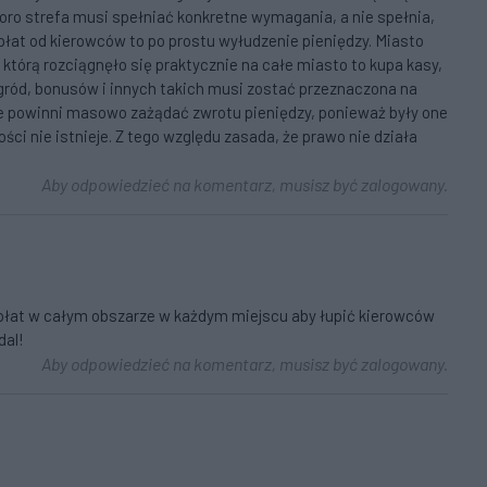
 Skoro strefa musi spełniać konkretne wymagania, a nie spełnia,
 opłat od kierowców to po prostu wyłudzenie pieniędzy. Miasto
którą rozciągnęło się praktycznie na całe miasto to kupa kasy,
agród, bonusów i innych takich musi zostać przeznaczona na
zie powinni masowo zażądać zwrotu pieniędzy, ponieważ były one
ci nie istnieje. Z tego względu zasada, że prawo nie działa
Aby odpowiedzieć na komentarz, musisz być zalogowany.
 opłat w całym obszarze w każdym miejscu aby łupić kierowców
dal!
Aby odpowiedzieć na komentarz, musisz być zalogowany.