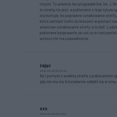
innymi. To właśnie ten przypadek (he, he...).
to strefą nie jest, a pobieranie z tego tytułu
się buntuje, bo poprawne oznakowanie strefy, 
która zamiast trafić do kieszeni w postaci n
właściwe oznakowanie strefy, a to boli. Lud
pobierane bezprawnie za coś co w rzeczywistoś
wstecz nie ma uzasadnienia.
zając
2016-09-08 09:33:02
No i pomysł o wielkiej strefie z pobieraniem
gdy nie ma się fotoradarów oddalił się w siną 
xxx
2016-09-08 09:19:56