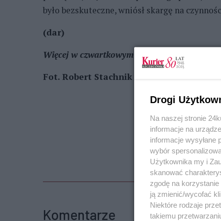
było bezskuteczne, wniósł skargę na czynnoś
(dar)
Więcej w czwartkowym Kurierze Szczecińskim
Fot. Robert Stachnik (arch.)
Drogi Użytkow
Na naszej stronie 24
informacje na urządze
informacje wysyłane 
wybór spersonalizowan
Użytkownika my i Zau
skanować charakterys
zgodę na korzystanie 
ją zmienić/wycofać kl
Niektóre rodzaje prz
Komentarze
takiemu przetwarzaniu