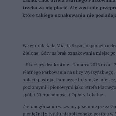
zasad. Choć Strefa Płatnego Parkowania
trzeba za nią płacić. Ale zostanie przep
które takiego oznakowania nie posiadają.
We wtorek Rada Miasta Szczecin podjęła uch
Zielonej Góry na brak oznakowania miejsc po
– Skarżący dwukrotnie – 2 marca 2015 roku i 
Płatnego Parkowania na ulicy Wyszyńskiego,
opłacił postoju, tłumacząc to tym, że miejsc
poziomymi i pionowymi jako Strefa Płatnego
spółki Nieruchomości i Opłaty Lokalne.
Zielonogórzanin wezwany pisemnie przez Gm
pieniężnej z tytułu nieopłaconego postoju w 