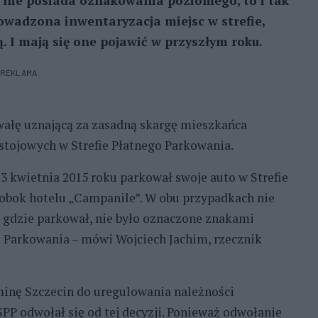
 nie posiada oznakowania poziomego, to i tak
rowadzona inwentaryzacja miejsc w strefie,
 I mają się one pojawić w przyszłym roku.
REKLAMA
wałę uznającą za zasadną skargę mieszkańca
stojowych w Strefie Płatnego Parkowania.
23 kwietnia 2015 roku parkował swoje auto w Strefie
 obok hotelu „Campanile”. W obu przypadkach nie
e, gdzie parkował, nie było oznaczone znakami
 Parkowania – mówi Wojciech Jachim, rzecznik
inę Szczecin do uregulowania należności
SPP odwołał się od tej decyzji. Ponieważ odwołanie