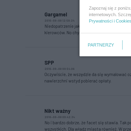
Zapoznaj się z poniż
Gargamel
internetowych. Szcze
Prywatności i Cookie
2016-09-08 12:58:24
Niedopatrzenie jakiegoś prawnika, zaraz zmie
kierowców. No chyba że znowu trafi się taki co
PARTNERZY
SPP
2016-09-08 09:54:06
Oczywiście, że wszędzie da się wymalować oznak
nawierzchni wstyd pobierać opłaty.
Nikt ważny
2016-09-08 09:42:34
No i bardzo dobrze, że facet się stawia. Tak 
wszystkich. Dla władz miasta również. W prze