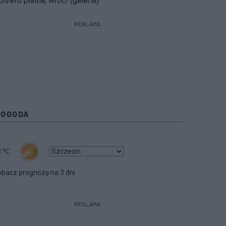
Strefo płatna, wróć! (galeria)
REKLAMA
POGODA
3
℃
bacz prognozę na 3 dni
REKLAMA