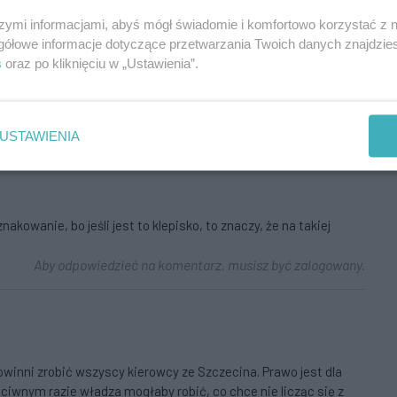
szymi informacjami, abyś mógł świadomie i komfortowo korzystać z
gółowe informacje dotyczące przetwarzania Twoich danych znajdzi
s
oraz po kliknięciu w „Ustawienia”.
ni się uchwałe i już będzie można całkiem bezkarnie łupić
 się postawi. I tak krąg się zamknie.
Aby odpowiedzieć na komentarz, musisz być zalogowany.
USTAWIENIA
owanie, bo jeśli jest to klepisko, to znaczy, że na takiej
Aby odpowiedzieć na komentarz, musisz być zalogowany.
powinni zrobić wszyscy kierowcy ze Szczecina. Prawo jest dla
ciwnym razie władza mogłaby robić, co chce nie licząc się z