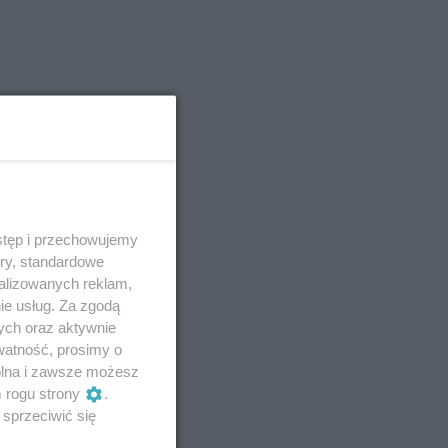
stęp i przechowujemy
ory, standardowe
alizowanych reklam,
ie usług. Za zgodą
ych oraz aktywnie
watność, prosimy o
wolna i zawsze możesz
m rogu strony
.
sprzeciwić się