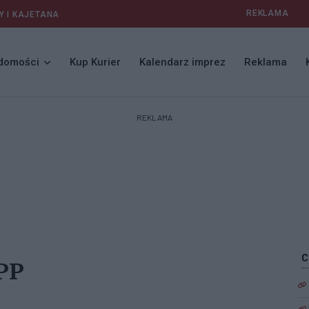
REKLAMA
Y I KAJETANA
domości
Kup Kurier
Kalendarz imprez
Reklama
REKLAMA
PP