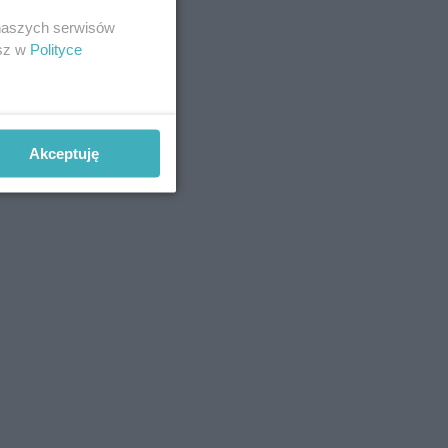
 naszych serwisów
esz w
Polityce
Akceptuję