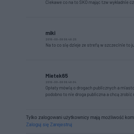
Ciekawe co na to SKO mając tzw wykladnie cz
miki
2016-09-08 08:48:25
Na to co się dzieje ze strefą w szczecinie to 
Mietek65
2016-09-08 08:48:04
Opłaty mówią o drogach publicznych a miasto p
podobno to nie droga publiczna a chcą zrobić n
Tylko zalogowani użytkownicy mają możliwość ko
Zaloguj się
Zarejestruj