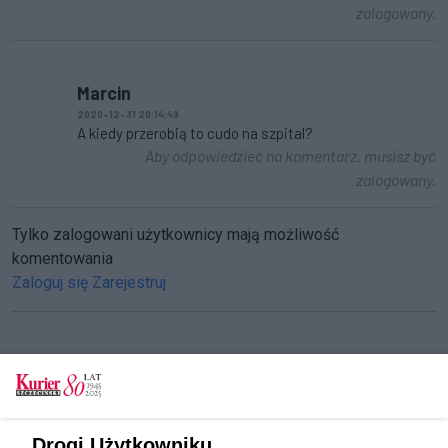
zalogowany.
Marcin
2020-12-31 20:14:49
A kiedy przerobią to cudo na szpital?
Aby odpowiedzieć na komentarz, musisz być
zalogowany.
Tylko zalogowani użytkownicy mają możliwość
komentowania
Zaloguj się
Zarejestruj
CZYTAJ TAKŻE
Gazowiec ze smokiem w Świnoujściu
Drogi Użytkowniku,