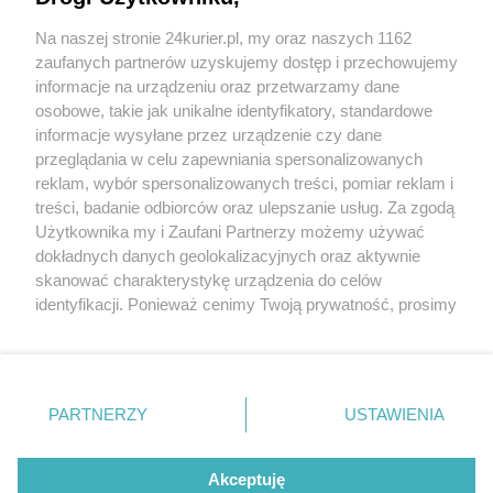
Świnoujście z budżetem na 2021 rok. Pod prąd
Na naszej stronie 24kurier.pl, my oraz naszych 1162
epidemii
zaufanych partnerów uzyskujemy dostęp i przechowujemy
Prosto z portu (18.12.2020)
informacje na urządzeniu oraz przetwarzamy dane
osobowe, takie jak unikalne identyfikatory, standardowe
POGODA
informacje wysyłane przez urządzenie czy dane
przeglądania w celu zapewniania spersonalizowanych
reklam, wybór spersonalizowanych treści, pomiar reklam i
treści, badanie odbiorców oraz ulepszanie usług. Za zgodą
23
℃
Użytkownika my i Zaufani Partnerzy możemy używać
dokładnych danych geolokalizacyjnych oraz aktywnie
Zobacz prognozę na 3 dni
skanować charakterystykę urządzenia do celów
identyfikacji. Ponieważ cenimy Twoją prywatność, prosimy
o zgodę na korzystanie z tych technologii poprzez
kliknięcie „Akceptuję”. Zgoda jest dobrowolna i zawsze
możesz ją zmienić/wycofać klikając przycisk ustawień
prywatności znajdujący się w lewym dolnym rogu strony
Copyright © 2022 Kurier Szczeciński sp. z o.o.
PARTNERZY
USTAWIENIA
. Niektóre rodzaje przetwarzania danych nie wymagają
Wszelkie prawa zastrzeżone
zgody użytkownika, ale masz prawo sprzeciwić się
Kontakt
Nota wydawnicza
Nota prawna
takiemu przetwarzaniu. Preferencje będą miały
Akceptuję