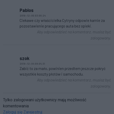
Pablos
2018-12-05 03:06:24
Ciekawe czy właścicielka Cytryny odpowie karnie za
pozostawienie pracującego auta bez opieki.
Aby odpowiedzieć na komentarz, musisz być
zalogowany.
szok
2018-12-04 09:04:31
Zabić to za mało, powinien przedtem jeszcze pokryć
wszystkie koszty płotów i samochodu.
Aby odpowiedzieć na komentarz, musisz być
zalogowany.
Tylko zalogowani użytkownicy mają możliwość
komentowania
Zaloguj się
Zarejestruj