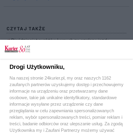
CZYTAJ TAKŻE
Pięćdziesiąt punktów karnych za szaloną jazdę
Szarżował na krajowej 10 [FILM]
Kierowca na widok policjantów przyspieszył, bo
Drogi Użytkowniku,
chciał się popisać
Na naszej stronie 24kurier.pl, my oraz naszych 1162
Pijany rajd po S3 i obywatelskie zatrzymanie
zaufanych partnerów uzyskujemy dostęp i przechowujemy
Pijany kierowca staranował auta na parkingu
informacje na urządzeniu oraz przetwarzamy dane
osobowe, takie jak unikalne identyfikatory, standardowe
POGODA
informacje wysyłane przez urządzenie czy dane
przeglądania w celu zapewniania spersonalizowanych
reklam, wybór spersonalizowanych treści, pomiar reklam i
treści, badanie odbiorców oraz ulepszanie usług. Za zgodą
12
℃
Użytkownika my i Zaufani Partnerzy możemy używać