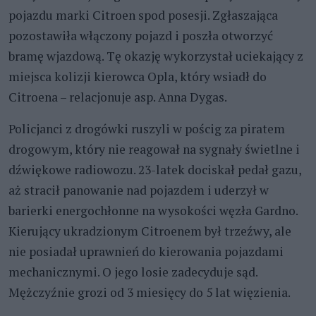
pojazdu marki Citroen spod posesji. Zgłaszająca
pozostawiła włączony pojazd i poszła otworzyć
bramę wjazdową. Tę okazję wykorzystał uciekający z
miejsca kolizji kierowca Opla, który wsiadł do
Citroena – relacjonuje asp. Anna Dygas.
Policjanci z drogówki ruszyli w pościg za piratem
drogowym, który nie reagował na sygnały świetlne i
dźwiękowe radiowozu. 23-latek dociskał pedał gazu,
aż stracił panowanie nad pojazdem i uderzył w
barierki energochłonne na wysokości węzła Gardno.
Kierujący ukradzionym Citroenem był trzeźwy, ale
nie posiadał uprawnień do kierowania pojazdami
mechanicznymi. O jego losie zadecyduje sąd.
Mężczyźnie grozi od 3 miesięcy do 5 lat więzienia.