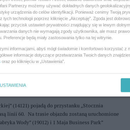
k o godz. 13 została zamknięta dla ruchu w
fani Partnerzy możemy używać dokładnych danych geolokalizacyjn
Zo
tykę urządzenia do celów identyfikacji. Ponieważ cenimy Twoją pry
z tych technologii poprzez kliknięcie „Akceptuję”. Zgoda jest dobro
ikając przycisk ustawień prywatności znajdujący się w lewym dolny
REKLAMA
etwarzania danych nie wymagają zgody użytkownika, ale masz prawo 
. Preferencje będą miały zastosowania tylko na tej witrynie.
 Transportu Miejskiego w Szczecinie wyjaśnia, że
szymi informacjami, abyś mógł świadomie i komfortowo korzystać z
ięcia infrastruktury podziemnej i podmycia drogi
gółowe informacje dotyczące przetwarzania Twoich danych znajdzi
s
oraz po kliknięciu w „Ustawienia”.
wadzonych prac.
ursowaniu autobusów komunikacji miejskiej.
ienioną trasą. Tym samym wyłączone zostaną z
USTAWIENIA
resy z Kalkuty’’ (10712) i „Emilii Plater” (10412).
ckiej” (14121) pojadą do przystanku „Stocznia
trasą linii 60. Na trasie objazdu zostaną uruchomione
Fabryka Wody” (19012) i 1 Maja Business Park”