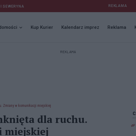
REKLAMA
 I SEWERYNA
domości
Kup Kurier
Kalendarz imprez
Reklama
REKLAMA
hu. Zmiany w komunikacji miejskiej
mknięta dla ruchu.
 miejskiej