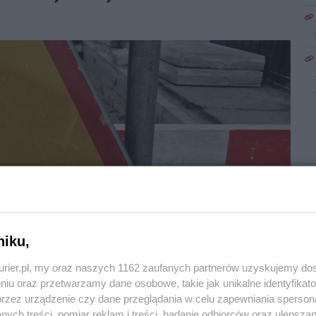
niku,
kurier.pl, my oraz naszych 1162 zaufanych partnerów uzyskujemy do
niu oraz przetwarzamy dane osobowe, takie jak unikalne identyfikat
przez urządzenie czy dane przeglądania w celu zapewniania sperson
2
ych treści, pomiar reklam i treści, badanie odbiorców oraz ulepszan