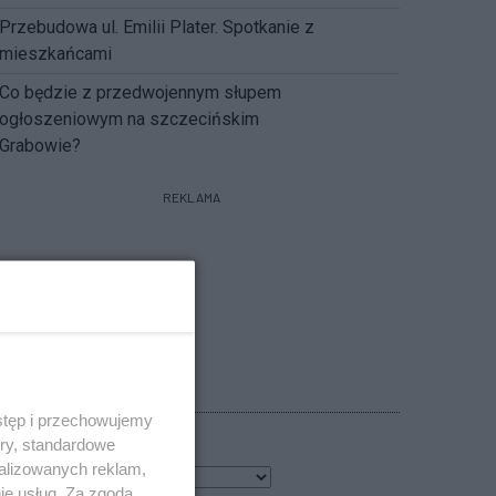
Przebudowa ul. Emilii Plater. Spotkanie z
mieszkańcami
Co będzie z przedwojennym słupem
ogłoszeniowym na szczecińskim
Grabowie?
REKLAMA
POGODA
stęp i przechowujemy
ory, standardowe
alizowanych reklam,
3
℃
ie usług. Za zgodą