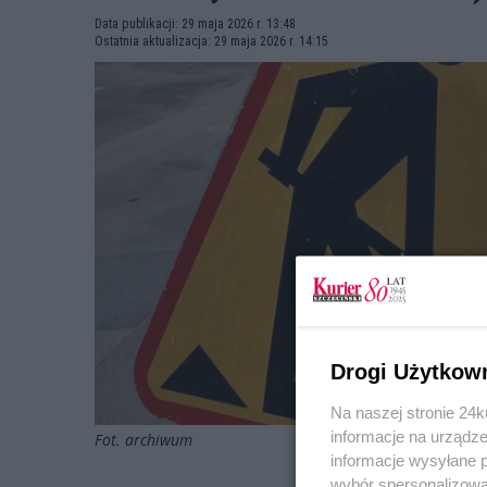
Data publikacji: 29 maja 2026 r. 13:48
Ostatnia aktualizacja: 29 maja 2026 r. 14:15
Drogi Użytkow
Na naszej stronie 24
informacje na urządze
Fot. archiwum
informacje wysyłane 
wybór spersonalizowan