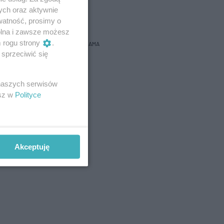
ych oraz aktywnie
bacz prognozę na 3 dni
watność, prosimy o
wolna i zawsze możesz
m rogu strony
.
REKLAMA
sprzeciwić się
 naszych serwisów
esz w
Polityce
Akceptuję