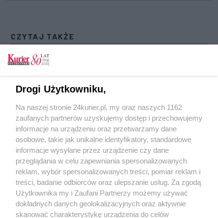
CZYTAJ TAKŻE
Miasto chce kupić popękany blok. Rafał Zając:
To społeczny problem Stargardu
Rusztowanie zawaliło się na robotników przy al.
Drogi Użytkowniku,
Wojska Polskiego
Na naszej stronie 24kurier.pl, my oraz naszych 1162
Częściowo przywrócono ruch na krajowej
zaufanych partnerów uzyskujemy dostęp i przechowujemy
jedenastce po osunięciu się drogi
informacje na urządzeniu oraz przetwarzamy dane
osobowe, takie jak unikalne identyfikatory, standardowe
POGODA
informacje wysyłane przez urządzenie czy dane
przeglądania w celu zapewniania spersonalizowanych
reklam, wybór spersonalizowanych treści, pomiar reklam i
treści, badanie odbiorców oraz ulepszanie usług. Za zgodą
12
℃
Użytkownika my i Zaufani Partnerzy możemy używać
dokładnych danych geolokalizacyjnych oraz aktywnie
Zobacz prognozę na 3 dni
skanować charakterystykę urządzenia do celów