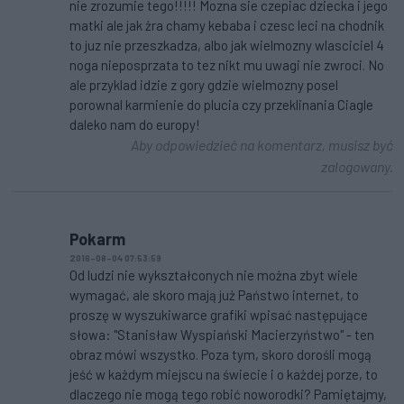
nie zrozumie tego!!!!! Mozna sie czepiac dziecka i jego
matki ale jak żra chamy kebaba i czesc leci na chodnik
to juz nie przeszkadza, albo jak wielmozny wlasciciel 4
noga nieposprzata to tez nikt mu uwagi nie zwroci. No
ale przyklad idzie z gory gdzie wielmozny posel
porownal karmienie do plucia czy przeklinania Ciagle
daleko nam do europy!
Aby odpowiedzieć na komentarz, musisz być
zalogowany.
Pokarm
2016-08-04 07:53:59
Od ludzi nie wykształconych nie można zbyt wiele
wymagać, ale skoro mają już Państwo internet, to
proszę w wyszukiwarce grafiki wpisać następujące
słowa: "Stanisław Wyspiański Macierzyństwo" - ten
obraz mówi wszystko. Poza tym, skoro dorośli mogą
jeść w każdym miejscu na świecie i o każdej porze, to
dlaczego nie mogą tego robić noworodki? Pamiętajmy,