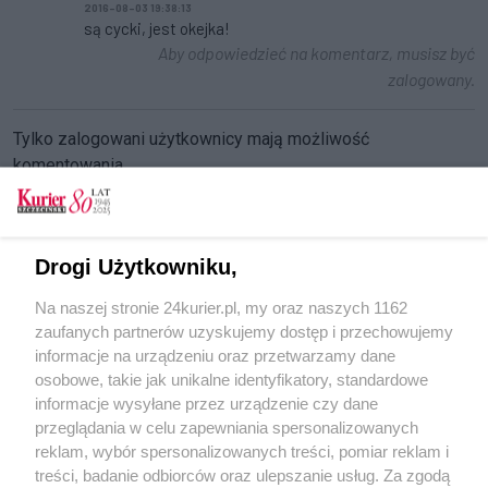
2016-08-03 19:38:13
są cycki, jest okejka!
Aby odpowiedzieć na komentarz, musisz być
zalogowany.
Tylko zalogowani użytkownicy mają możliwość
komentowania
Zaloguj się
Zarejestruj
Drogi Użytkowniku,
CZYTAJ TAKŻE
Na naszej stronie 24kurier.pl, my oraz naszych 1162
zaufanych partnerów uzyskujemy dostęp i przechowujemy
Szkolenia e-learningowe dla przyszłych mam
informacje na urządzeniu oraz przetwarzamy dane
osobowe, takie jak unikalne identyfikatory, standardowe
POGODA
informacje wysyłane przez urządzenie czy dane
przeglądania w celu zapewniania spersonalizowanych
reklam, wybór spersonalizowanych treści, pomiar reklam i
treści, badanie odbiorców oraz ulepszanie usług. Za zgodą
25
℃