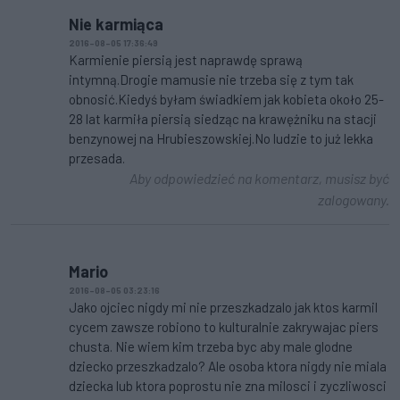
Nie karmiąca
2016-08-05 17:36:49
Karmienie piersią jest naprawdę sprawą
intymną.Drogie mamusie nie trzeba się z tym tak
obnosić.Kiedyś byłam świadkiem jak kobieta około 25-
28 lat karmiła piersią siedząc na krawężniku na stacji
benzynowej na Hrubieszowskiej.No ludzie to już lekka
przesada.
Aby odpowiedzieć na komentarz, musisz być
zalogowany.
Mario
2016-08-05 03:23:16
Jako ojciec nigdy mi nie przeszkadzalo jak ktos karmil
cycem zawsze robiono to kulturalnie zakrywajac piers
chusta. Nie wiem kim trzeba byc aby male glodne
dziecko przeszkadzalo? Ale osoba ktora nigdy nie miala
dziecka lub ktora poprostu nie zna milosci i zyczliwosci