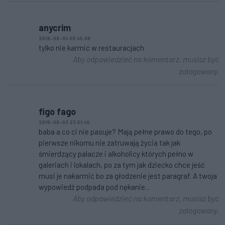
anycrim
2016-08-04 00:45:08
tylko nie karmić w restauracjach
Aby odpowiedzieć na komentarz, musisz być
zalogowany.
figo fago
2016-08-03 23:51:45
baba a co ci nie pasuje? Mają pełne prawo do tego, po
pierwsze nikomu nie zatruwają życia tak jak
śmierdzący palacze i alkoholicy których pełno w
galeriach i lokalach, po za tym jak dziecko chce jeść
musi je nakarmić bo za głodzenie jest paragraf. A twoja
wypowiedź podpada pod nękanie...
Aby odpowiedzieć na komentarz, musisz być
zalogowany.