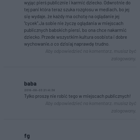
wyjąc pierś publicznie i karmić dziecko. Odwrotnie do
tej pani która teraz szuka rozgłosu w mediach, bo jej
się wydaje, że każdy ma ochotę na oglądanie jej
"cycek".Ja sobie nie życzę oglądania w miejscach
publicznych babskich piersi, bo ona chce nakarmić
dziecko. Przede wszystkim kultura osobista i dobre
wychowanie,o co dzisiaj naprawdę trudno.
Aby odpowiedzieć na komentarz, musisz być
zalogowany.
baba
2016-08-03 21:41:38
Tylko proszę nie robić tego w miejscach publicznych!
Aby odpowiedzieć na komentarz, musisz być
zalogowany.
fg