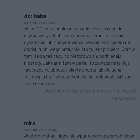
do: baba
2016-08-03 22:33:21
Bo co? Miejsca publiczne są publiczne, a więc do
użytku wszystkich. Inna sprawa, że można karmić
dyskretnie lub z przysłowiowo wywalonym cycem na
środku ruchliwego przejścia. I to tu jest problem. Oraz w
tym, że są też tacy, co niezdrowo się podniecają
niestety. Jak karmiłam w parku, to zawsze na jakiejś
ławeczce na uboczu i okryta chustą lub pieluchą
tetrową, a i tak zdarzało mi się, że próbował jakiś zbok
łazić i zaglądać.
Aby odpowiedzieć na komentarz, musisz być
zalogowany.
mira
2016-08-03 22:30:03
Jestem matką i nigdy nie wpadłabym na pomysł, żeby