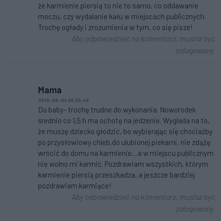
że karmienie piersią to nie to samo, co oddawanie
moczu, czy wydalanie kału w miejscach publicznych.
Trochę ogłady i zrozumienia w tym, co się pisze!
Aby odpowiedzieć na komentarz, musisz być
zalogowany.
Mama
2016-08-04 00:55:49
Do baby- trochę trudne do wykonania. Noworodek
średnio co 1,5 h ma ochotę na jedzenie. Wyglada na to,
że muszę dziecko głodzić, bo wybierając się chociażby
po przysłowiowy chleb,do ulubionej piekarni, nie zdążę
wrócić do domu na karmienie....a w miejscu publicznym
nie wolno mi karmić. Pozdrawiam wszystkich, którym
karmienie piersią przeszkadza, a jeszcze bardziej
pozdrawiam karmiące!
Aby odpowiedzieć na komentarz, musisz być
zalogowany.