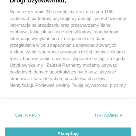
Drogi Użytkowniku,
komentowania
Na naszej stronie 24kurier.pl, my oraz naszych 1160
Zaloguj się
Zarejestruj
zaufanych partnerów uzyskujemy dostęp i przechowujemy
informacje na urządzeniu oraz przetwarzamy dane
osobowe, takie jak unikalne identyfikatory, standardowe
POGODA
informacje wysyłane przez urządzenie czy dane
przeglądania w celu zapewniania spersonalizowanych
reklam, wybór spersonalizowanych treści, pomiar reklam i
treści, badanie odbiorców oraz ulepszanie usług. Za zgodą
26
℃
Użytkownika my i Zaufani Partnerzy możemy używać
dokładnych danych geolokalizacyjnych oraz aktywnie
Zobacz prognozę na 3 dni
skanować charakterystykę urządzenia do celów
identyfikacji. Ponieważ cenimy Twoją prywatność, prosimy
o zgodę na korzystanie z tych technologii poprzez
kliknięcie „Akceptuję”. Zgoda jest dobrowolna i zawsze
możesz ją zmienić/wycofać klikając przycisk ustawień
prywatności znajdujący się w lewym dolnym rogu strony
Copyright © 2022 Kurier Szczeciński sp. z o.o.
PARTNERZY
USTAWIENIA
. Niektóre rodzaje przetwarzania danych nie wymagają
Wszelkie prawa zastrzeżone
zgody użytkownika, ale masz prawo sprzeciwić się
Kontakt
Nota wydawnicza
Nota prawna
takiemu przetwarzaniu. Preferencje będą miały
Akceptuję