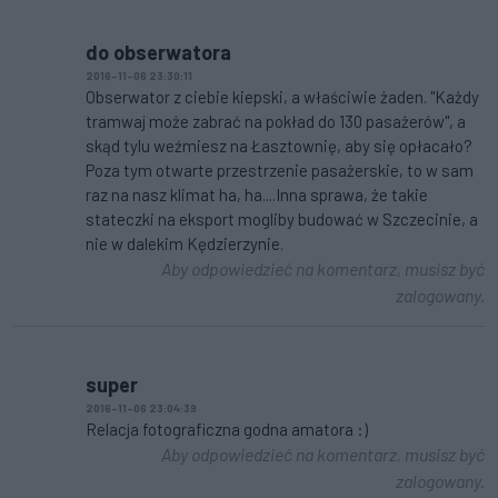
do obserwatora
2016-11-06 23:30:11
Obserwator z ciebie kiepski, a właściwie żaden. "Każdy
tramwaj może zabrać na pokład do 130 pasażerów", a
skąd tylu weźmiesz na Łasztownię, aby się opłacało?
Poza tym otwarte przestrzenie pasażerskie, to w sam
raz na nasz klimat ha, ha....Inna sprawa, że takie
stateczki na eksport mogliby budować w Szczecinie, a
nie w dalekim Kędzierzynie.
Aby odpowiedzieć na komentarz, musisz być
zalogowany.
super
2016-11-06 23:04:39
Relacja fotograficzna godna amatora :)
Aby odpowiedzieć na komentarz, musisz być
zalogowany.