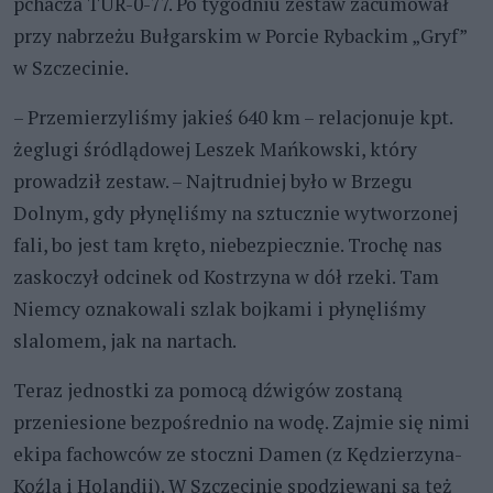
pchacza TUR-0-77. Po tygodniu zestaw zacumował
przy nabrzeżu Bułgarskim w Porcie Rybackim „Gryf”
w Szczecinie.
– Przemierzyliśmy jakieś 640 km – relacjonuje kpt.
żeglugi śródlądowej Leszek Mańkowski, który
prowadził zestaw. – Najtrudniej było w Brzegu
Dolnym, gdy płynęliśmy na sztucznie wytworzonej
fali, bo jest tam kręto, niebezpiecznie. Trochę nas
zaskoczył odcinek od Kostrzyna w dół rzeki. Tam
Niemcy oznakowali szlak bojkami i płynęliśmy
slalomem, jak na nartach.
Teraz jednostki za pomocą dźwigów zostaną
przeniesione bezpośrednio na wodę. Zajmie się nimi
ekipa fachowców ze stoczni Damen (z Kędzierzyna-
Koźla i Holandii). W Szczecinie spodziewani są też