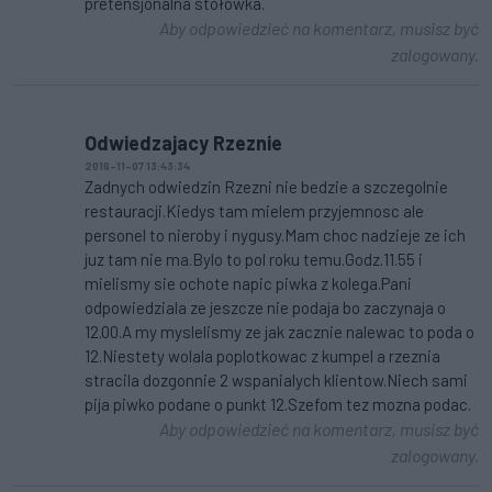
pretensjonalna stołówka.
Aby odpowiedzieć na komentarz, musisz być
zalogowany.
Odwiedzajacy Rzeznie
2016-11-07 13:43:34
Zadnych odwiedzin Rzezni nie bedzie a szczegolnie
restauracji.Kiedys tam mielem przyjemnosc ale
personel to nieroby i nygusy.Mam choc nadzieje ze ich
juz tam nie ma.Bylo to pol roku temu.Godz.11.55 i
mielismy sie ochote napic piwka z kolega.Pani
odpowiedziala ze jeszcze nie podaja bo zaczynaja o
12.00.A my myslelismy ze jak zacznie nalewac to poda o
12.Niestety wolala poplotkowac z kumpel a rzeznia
stracila dozgonnie 2 wspanialych klientow.Niech sami
pija piwko podane o punkt 12.Szefom tez mozna podac.
Aby odpowiedzieć na komentarz, musisz być
zalogowany.