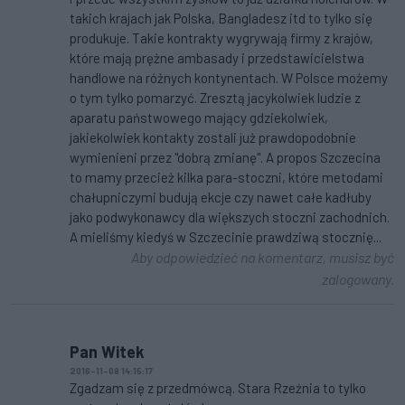
takich krajach jak Polska, Bangladesz itd to tylko się
produkuje. Takie kontrakty wygrywają firmy z krajów,
które mają prężne ambasady i przedstawicielstwa
handlowe na różnych kontynentach. W Polsce możemy
o tym tylko pomarzyć. Zresztą jacykolwiek ludzie z
aparatu państwowego mający gdziekolwiek,
jakiekolwiek kontakty zostali już prawdopodobnie
wymienieni przez "dobrą zmianę". A propos Szczecina
to mamy przecież kilka para-stoczni, które metodami
chałupniczymi budują ekcje czy nawet całe kadłuby
jako podwykonawcy dla większych stoczni zachodnich.
A mieliśmy kiedyś w Szczecinie prawdziwą stocznię...
Aby odpowiedzieć na komentarz, musisz być
zalogowany.
Pan Witek
2016-11-08 14:15:17
Zgadzam się z przedmówcą. Stara Rzeźnia to tylko