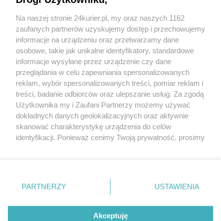
Na naszej stronie 24kurier.pl, my oraz naszych 1162
Tramwaje wodne przejdą próby na Dąbiu
zaufanych partnerów uzyskujemy dostęp i przechowujemy
Kozielskie siekiery w Szczecinie [GALERIA]
informacje na urządzeniu oraz przetwarzamy dane
osobowe, takie jak unikalne identyfikatory, standardowe
POGODA
informacje wysyłane przez urządzenie czy dane
przeglądania w celu zapewniania spersonalizowanych
reklam, wybór spersonalizowanych treści, pomiar reklam i
treści, badanie odbiorców oraz ulepszanie usług. Za zgodą
14
℃
Użytkownika my i Zaufani Partnerzy możemy używać
dokładnych danych geolokalizacyjnych oraz aktywnie
Zobacz prognozę na 3 dni
skanować charakterystykę urządzenia do celów
identyfikacji. Ponieważ cenimy Twoją prywatność, prosimy
o zgodę na korzystanie z tych technologii poprzez
kliknięcie „Akceptuję”. Zgoda jest dobrowolna i zawsze
możesz ją zmienić/wycofać klikając przycisk ustawień
prywatności znajdujący się w lewym dolnym rogu strony
PARTNERZY
USTAWIENIA
Copyright © 2022 Kurier Szczeciński sp. z o.o.
. Niektóre rodzaje przetwarzania danych nie wymagają
Wszelkie prawa zastrzeżone
zgody użytkownika, ale masz prawo sprzeciwić się
Kontakt
Nota wydawnicza
Nota prawna
takiemu przetwarzaniu. Preferencje będą miały
Akceptuję