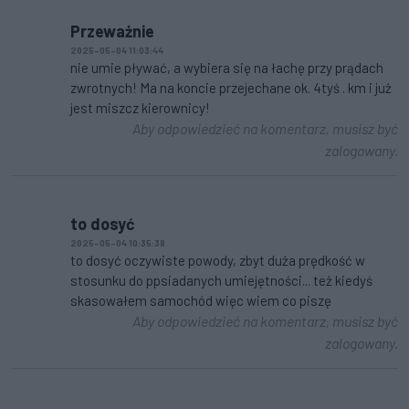
Przeważnie
2025-05-04 11:03:44
nie umie pływać, a wybiera się na łachę przy prądach
zwrotnych! Ma na koncie przejechane ok. 4tyś . km i już
jest miszcz kierownicy!
Aby odpowiedzieć na komentarz, musisz być
zalogowany.
to dosyć
2025-05-04 10:35:38
to dosyć oczywiste powody, zbyt duża prędkość w
stosunku do ppsiadanych umiejętności... też kiedyś
skasowałem samochód więc wiem co piszę
Aby odpowiedzieć na komentarz, musisz być
zalogowany.