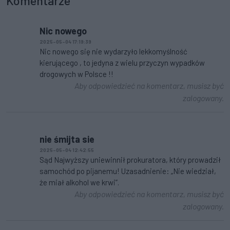
Komentarze
Nic nowego
2025-05-04 17:19:39
Nic nowego się nie wydarzyło lekkomyślność
kierującego , to jedyna z wielu przyczyn wypadków
drogowych w Polsce !!
Aby odpowiedzieć na komentarz, musisz być
zalogowany.
nie śmijta sie
2025-05-04 12:42:55
Sąd Najwyższy uniewinnił prokuratora, który prowadził
samochód po pijanemu! Uzasadnienie: „Nie wiedział,
że miał alkohol we krwi”.
Aby odpowiedzieć na komentarz, musisz być
zalogowany.