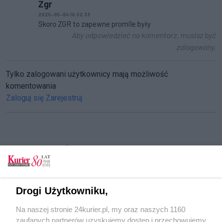
Zgr
2025-05-04 10:32:33
Skoro ZGR to zapewne promile były
Aby odpowiedzieć na komentarz, musisz być
zalogowany.
Tylko zalogowani użytkownicy mają możliwość
komentowania
Zaloguj się
Zarejestruj
CZYTAJ TAKŻE
Dachowanie przy placu Rodła. Stanęły tramwaje
(akt. 2)
Drogi Użytkowniku,
Wypadek w okolicach Trzebiatowa
Na naszej stronie 24kurier.pl, my oraz naszych 1160
Utrudnienia na S3. Bus uderzył w barierę
zaufanych partnerów uzyskujemy dostęp i przechowujemy