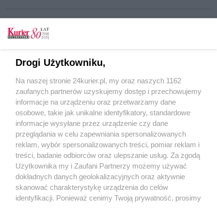
CZYTAJ TAKŻE
Drogi Użytkowniku,
Nie ma jak Sako
Na naszej stronie 24kurier.pl, my oraz naszych 1162
Weź mnie KURIEREM do domu. Nie ma jak Sako
zaufanych partnerów uzyskujemy dostęp i przechowujemy
Zapłakany biszkoptowy słodziak
informacje na urządzeniu oraz przetwarzamy dane
osobowe, takie jak unikalne identyfikatory, standardowe
POGODA
informacje wysyłane przez urządzenie czy dane
przeglądania w celu zapewniania spersonalizowanych
reklam, wybór spersonalizowanych treści, pomiar reklam i
treści, badanie odbiorców oraz ulepszanie usług. Za zgodą
28
℃
Użytkownika my i Zaufani Partnerzy możemy używać
dokładnych danych geolokalizacyjnych oraz aktywnie
Zobacz prognozę na 3 dni
skanować charakterystykę urządzenia do celów
identyfikacji. Ponieważ cenimy Twoją prywatność, prosimy
o zgodę na korzystanie z tych technologii poprzez