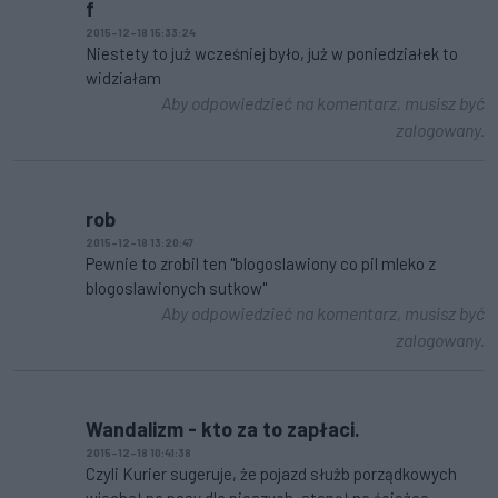
f
2015-12-18 15:33:24
Niestety to już wcześniej było, już w poniedziałek to
widziałam
Aby odpowiedzieć na komentarz, musisz być
zalogowany.
rob
2015-12-18 13:20:47
Pewnie to zrobil ten "blogoslawiony co pil mleko z
blogoslawionych sutkow"
Aby odpowiedzieć na komentarz, musisz być
zalogowany.
Wandalizm - kto za to zapłaci.
2015-12-18 10:41:38
Czyli Kurier sugeruje, że pojazd służb porządkowych
wjechał na pasy dla pieszych, stanął na ścieżce