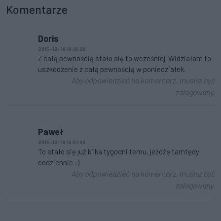
Komentarze
Doris
2015-12-18 16:10:28
Z całą pewnością stało się to wcześniej. Widziałam to
uszkodzenie z całą pewnością w poniedziałek.
Aby odpowiedzieć na komentarz, musisz być
zalogowany.
Paweł
2015-12-18 15:51:40
To stało się już kilka tygodni temu, jeżdżę tamtędy
codziennie :)
Aby odpowiedzieć na komentarz, musisz być
zalogowany.