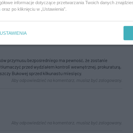
gółowe informacje dotyczące przetwarzania Twoich danych znajdzi
s
oraz po kliknięciu w „Ustawienia”.
Aby odpowiedzieć na komentarz, musisz być zalogowany.
USTAWIENIA
dków przymusu bezpośredniego ma pewność, że zostanie
ł tłumaczyć przed wydziałem kontroli wewnętrznej, prokuraturą,
uszczy Bukowej sprzed kilkunastu miesięcy.
Aby odpowiedzieć na komentarz, musisz być zalogowany.
Aby odpowiedzieć na komentarz, musisz być zalogowany.