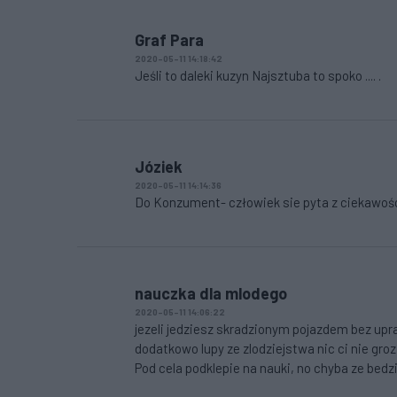
Graf Para
2020-05-11 14:18:42
Jeśli to daleki kuzyn Najsztuba to spoko .... .
Józiek
2020-05-11 14:14:36
Do Konzument- człowiek sie pyta z ciekawośc
nauczka dla mlodego
2020-05-11 14:06:22
jezeli jedziesz skradzionym pojazdem bez upr
dodatkowo lupy ze zlodziejstwa nic ci nie gro
Pod cela podklepie na nauki, no chyba ze bedz