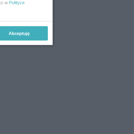
esz w
Polityce
Akceptuję