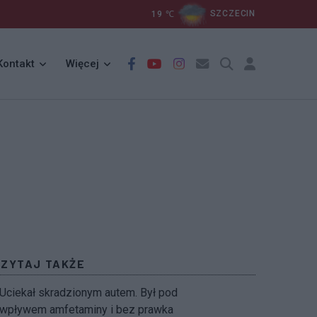
19
℃
SZCZECIN
Kontakt
Więcej
CZYTAJ TAKŻE
Uciekał skradzionym autem. Był pod
wpływem amfetaminy i bez prawka