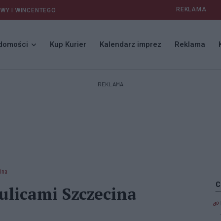
REKLAMA
AWY I WINCENTEGO
domości
Kup Kurier
Kalendarz imprez
Reklama
REKLAMA
ina
ulicami Szczecina