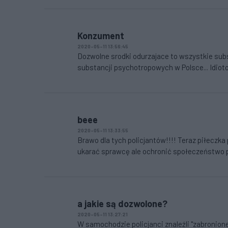
Konzument
2020-05-11 13:56:45
Dozwolne srodki odurzajace to wszystkie subs
substancji psychotropowych w Polsce... Idioto
beee
2020-05-11 13:33:55
Brawo dla tych policjantów!!!! Teraz piłeczka 
ukarać sprawcę ale ochronić społeczeństwo 
a jakie są dozwolone?
2020-05-11 13:27:21
W samochodzie policjanci znaleźli "zabronione