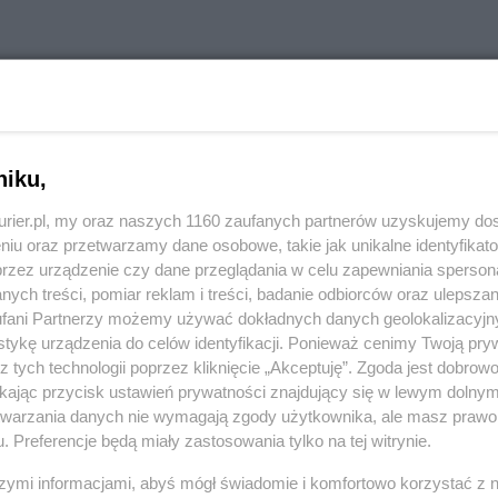
niku,
kurier.pl, my oraz naszych 1160 zaufanych partnerów uzyskujemy do
niu oraz przetwarzamy dane osobowe, takie jak unikalne identyfikat
przez urządzenie czy dane przeglądania w celu zapewniania sperson
ych treści, pomiar reklam i treści, badanie odbiorców oraz ulepszan
fani Partnerzy możemy używać dokładnych danych geolokalizacyjn
tykę urządzenia do celów identyfikacji. Ponieważ cenimy Twoją pry
deinę, dekstrometorfan, pseudoefedrynę, Rp benzodiazepiny i
z tych technologii poprzez kliknięcie „Akceptuję”. Zgoda jest dobro
 docelowy może obejmować sole (met)amfetaminy, pracownicy
ikając przycisk ustawień prywatności znajdujący się w lewym dolny
ą... To nie działa 0/1.
etwarzania danych nie wymagają zgody użytkownika, ale masz prawo 
Aby odpowiedzieć na komentarz, musisz być zalogowany.
. Preferencje będą miały zastosowania tylko na tej witrynie.
szymi informacjami, abyś mógł świadomie i komfortowo korzystać z