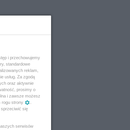
stęp i przechowujemy
ory, standardowe
alizowanych reklam,
ie usług. Za zgodą
ych oraz aktywnie
watność, prosimy o
wolna i zawsze możesz
m rogu strony
.
sprzeciwić się
 naszych serwisów