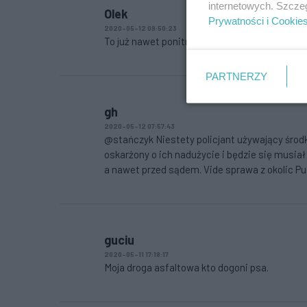
internetowych. Szcze
Olek
Prywatności i Cookie
2020-05-12 09:50:23
To już nawet ponitrasić sobie nie wolno?
PARTNERZY
gh
2020-05-12 07:57:43
@stańczyk Niestety policjant używający śro
oskarżony o ich nadużycie i będzie się musia
a nawet przed sądem. Vide sprawa z okolic P
guciu
2020-05-11 17:18:17
Moja droga asfaltowa kto dogoni psa.