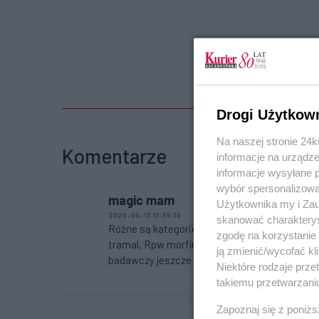
Drogi Użytkow
Na naszej stronie 24
Komentarze
informacje na urządze
informacje wysyłane 
wybór spersonalizowan
magic mam
Użytkownika my i Zau
2020-05-13 18:39:30
skanować charakterys
Różne są kategorie dostępności. OTC masz ko
zgodę na korzystanie 
tramal, Rpw morfinę, metylofenidat, import
ją zmienić/wycofać kl
badawczy jeszcze w dziwniejsze rzeczy się bawi
Niektóre rodzaje prz
takiemu przetwarzaniu
Zapoznaj się z poniż