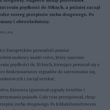
li drogowej. Najpierw minął posterunek
iczeniu prędkości do 50km/h, a później zaczął
rodze szereg przepisów ruchu drogowego. Po
ymany i obezwładniony.
REKLAMA
licy Energetyków prowadzili pomiar
chód osobowy marki volvo, który znacznie
niu prędkości do 50 km/h, kierujący poruszał się z
z funkcjonariuszy sygnałów do zatrzymania się,
undurowych i zaczął uciekać.
volvo. Kierowca ignorował sygnały świetlne i
rzymania pojazdu. Cały czas przyspieszał, chcąc
przepisy ruchu drogowego. Po kilkukilometrowym