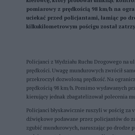
kierowcę, który próbował uniknąć kontro
pomiarowy z prędkością 98 km/h na ogran
uciekać przed policjantami, łamiąc po d
kilkukilometrowym pościgu został zatrz
Policjanci z Wydziału Ruchu Drogowego na u
prędkości. Uwagę mundurowych zwrócił samo
przekroczył dozwoloną prędkość. Na ogranicze
prędkością 98 km/h. Pomimo wydawanych prze
kierujący jednak zbagatelizował polecenia m
Policjanci błyskawicznie ruszyli w pościg za 
dźwiękowe podawane przez policjantów do zat
zgubić mundurowych, naruszając po drodze 