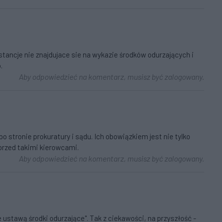
tancje nie znajdujace sie na wykazie środków odurzających i
.
Aby odpowiedzieć na komentarz, musisz być zalogowany.
po stronie prokuratury i sądu. Ich obowiązkiem jest nie tylko
przed takimi kierowcami.
Aby odpowiedzieć na komentarz, musisz być zalogowany.
 ustawą środki odurzające". Tak z ciekawości, na przyszłość -