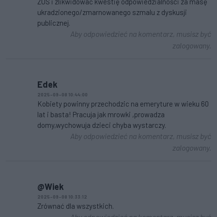
ZUS i zlikwidować kwestię odpowiedzialności za masę
ukradzionego/zmarnowanego szmalu z dyskusji
publicznej.
Aby odpowiedzieć na komentarz, musisz być
zalogowany.
Edek
2025-09-08 10:44:00
Kobiety powinny przechodzic na emeryture w wieku 60
lat i basta! Pracuja jak mrowki ,prowadza
domy,wychowuja dzieci chyba wystarczy.
Aby odpowiedzieć na komentarz, musisz być
zalogowany.
@Wiek
2025-09-08 10:33:12
Zrównać dla wszystkich.
Aby odpowiedzieć na komentarz, musisz być