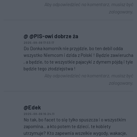
Aby odpowiedzieć na komentarz, musisz być
zalogowany.
@ @PIS-owi dobrze ża
2025-09-08 17:53:17
Do Donka komornik nie przyjdzie, bo ten debil odda
wszystko Niemcom i dzida z Polski ! Będzie zawierucha
, a będzie, to te wszystkie pajacyki z dymem pójdą i tyle
będzie tego złodziejstwa !
Aby odpowiedzieć na komentarz, musisz być
zalogowany.
@Edek
2025-09-08 16:24:11
No tak, bo facet to się tylko spuszcza i o wszystkim
zapomina... a kto potem te dzieci, te kobiety
utrzymuje? Kto zapewnia wszelkie wygody, wakacje,