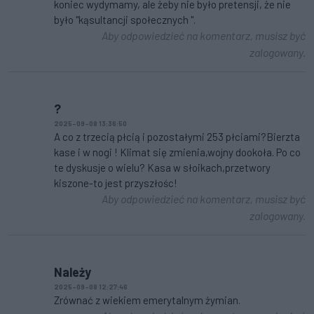
koniec wydymamy, ale żeby nie było pretensji, że nie
było "kąsultancji społecznych ".
Aby odpowiedzieć na komentarz, musisz być
zalogowany.
?
2025-09-08 13:36:50
A co z trzecią płcią i pozostałymi 253 płciami?Bierzta
kase i w nogi ! Klimat się zmienia,wojny dookoła. Po co
te dyskusje o wielu? Kasa w słoikach,przetwory
kiszone-to jest przyszłośc!
Aby odpowiedzieć na komentarz, musisz być
zalogowany.
Należy
2025-09-08 12:27:46
Zrównać z wiekiem emerytalnym żymian.