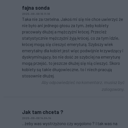
fajna sonda
2025-09-08 16:11:18
Taka nie za rzetelna. Jakoś mi się nie chce uwierzyć że
nie było ani jednego głosu za tym, żeby kobiety
pracowały dłużej a mężczyźni krócej. Przecież
statystycznie mężczyźni żyją krócej, co za tym idzie,
krócej mogą się cieszyć emeryturą. Szybszy wiek
emerytalny dla kobiet jest więc podwójnie krzywdzący i
dyskryminujący, bo nie dość ze szybciej na emeryturę
mogą przejść, to jeszcze dłużej się nią cieszyć. Skoro
kobiety są takie długowieczne, to i niech pracują
stosownie dłużej.
Aby odpowiedzieć na komentarz, musisz być
zalogowany.
Jak tam chceta ?
2025-09-08 14:04:14
.. żeby was wystrzyżono czy wygolono ? I tak was na