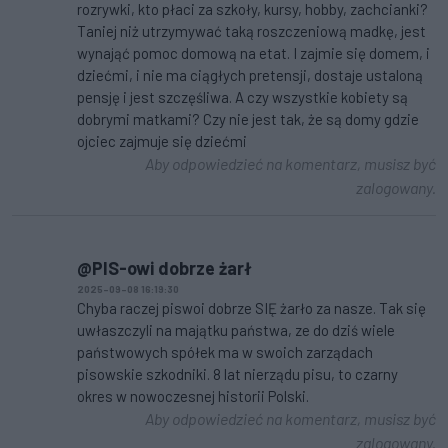
rozrywki, kto płaci za szkoły, kursy, hobby, zachcianki?
Taniej niż utrzymywać taką roszczeniową madkę, jest
wynająć pomoc domową na etat. I zajmie się domem, i
dziećmi, i nie ma ciągłych pretensji, dostaje ustaloną
pensję i jest szczęśliwa. A czy wszystkie kobiety są
dobrymi matkami? Czy nie jest tak, że są domy gdzie
ojciec zajmuje się dziećmi
Aby odpowiedzieć na komentarz, musisz być
zalogowany.
@PIS-owi dobrze żarł
2025-09-08 16:19:30
Chyba raczej piswoi dobrze SIĘ żarło za nasze. Tak się
uwłaszczyli na majątku państwa, ze do dziś wiele
państwowych spółek ma w swoich zarządach
pisowskie szkodniki. 8 lat nierządu pisu, to czarny
okres w nowoczesnej historii Polski.
Aby odpowiedzieć na komentarz, musisz być
zalogowany.