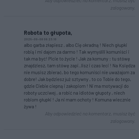
Aby odpowiedzieć na komentarz, musisz być
zalogowany.
Robota to głupota,
2025-09-08 08:23:10
albo garba złapiesz , albo Cię okradną ! Niech głupki
robią i mi dajom za darmo ! Tak wymyślili komuniści i
tak ma być! Picie to życie ! Jak za komuny : tu stówę
znajdziesz, tam stówę zapi...lisz i czas leci ! Na Księdza
nie musisz zbierać, bo tego komuniści nie uważajom za
dobre! Jak będziesz już sztywny , to co Tobie do tego,
gdzie Ciebie ciepną i zakopiom ! Ni ma motywacji do
roboty uczciwej , a robić na idiotów głupoty , niech
robiom głupki ! Ja ni mam ochoty ! Komuna wiecznie
żywa !
Aby odpowiedzieć na komentarz, musisz być
zalogowany.