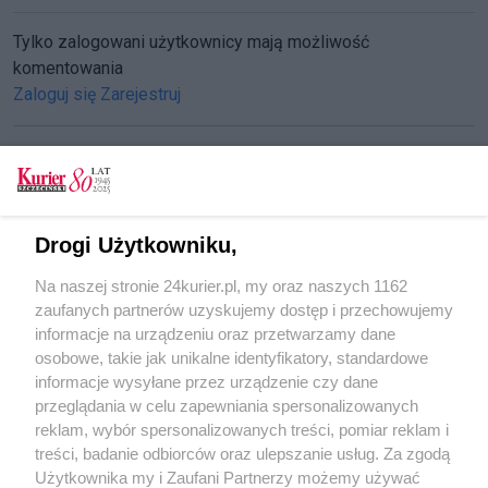
Tylko zalogowani użytkownicy mają możliwość
komentowania
Zaloguj się
Zarejestruj
CZYTAJ TAKŻE
Drogi Użytkowniku,
Sonda. Mój tato
Na naszej stronie 24kurier.pl, my oraz naszych 1162
Sonda. Plany na majówkę
zaufanych partnerów uzyskujemy dostęp i przechowujemy
Sonda. Jak zapamiętaliśmy papieża Franciszka?
informacje na urządzeniu oraz przetwarzamy dane
osobowe, takie jak unikalne identyfikatory, standardowe
POGODA
informacje wysyłane przez urządzenie czy dane
przeglądania w celu zapewniania spersonalizowanych
reklam, wybór spersonalizowanych treści, pomiar reklam i
treści, badanie odbiorców oraz ulepszanie usług. Za zgodą
19
℃
Użytkownika my i Zaufani Partnerzy możemy używać