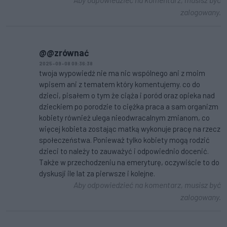
zalogowany.
@@zrównać
2025-09-08 09:36:38
twoja wypowiedź nie ma nic wspólnego ani z moim
wpisem ani z tematem który komentujemy. co do
dzieci, pisałem o tym że ciąża i poród oraz opieka nad
dzieckiem po porodzie to ciężka praca a sam organizm
kobiety również ulega nieodwracalnym zmianom, co
więcej kobieta zostając matką wykonuje pracę na rzecz
społeczeństwa. Ponieważ tylko kobiety mogą rodzić
dzieci to należy to zauważyć i odpowiednio docenić.
Także w przechodzeniu na emeryturę, oczywiście to do
dyskusji ile lat za pierwsze i kolejne.
Aby odpowiedzieć na komentarz, musisz być
zalogowany.