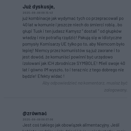
Już dyskusje,
2025-09-08 08:15:43
już kombinacje jak wydymać tych co przepracowali po
40 lat w komunie i jeszcze niech do śmierci robią , bo
głupi Tusk i ten judasz Kamysz " dostali " od głupków
władzę i nie potrafią rządzić! Pakują się w idiotyczne
pomysły Komisarzy UE tylko po to, aby Niemcom było
lepiej! Niemcy przez komunistów są już zaorane i to
jest dowód, że komuniści powinni być urzędowo
izolowani jak ICH zbrodnicze SYMBOLE! Mieli swoje 40
lat i gówno IM wyszło, to i teraz nic z tego dobrego nie
będzie! Efekty widać !
Aby odpowiedzieć na komentarz, musisz być
zalogowany.
@zrównać
2025-09-08 08:07:06
Jest coś takiego jak obowiązek alimentacyjny. Jeśli