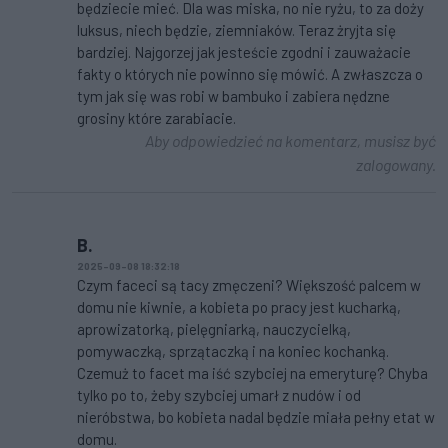
będziecie mieć. Dla was miska, no nie ryżu, to za doży
luksus, niech będzie, ziemniaków. Teraz żryjta się
bardziej. Najgorzej jak jesteście zgodni i zauważacie
fakty o których nie powinno się mówić. A zwłaszcza o
tym jak się was robi w bambuko i zabiera nędzne
grosiny które zarabiacie.
Aby odpowiedzieć na komentarz, musisz być
zalogowany.
B.
2025-09-08 18:32:18
Czym faceci są tacy zmęczeni? Większość palcem w
domu nie kiwnie, a kobieta po pracy jest kucharką,
aprowizatorką, pielęgniarką, nauczycielką,
pomywaczką, sprzątaczką i na koniec kochanką.
Czemuż to facet ma iść szybciej na emeryturę? Chyba
tylko po to, żeby szybciej umarł z nudów i od
nieróbstwa, bo kobieta nadal będzie miała pełny etat w
domu.