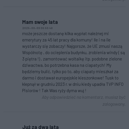
Mam swoje lata
2025-09-09 08:50:48
może jeszcze dostanę kilka wypłat należnej mi
emerytury za 45 lat pracy dla komuny! Ile i na ile
wystarczy się zobaczy! Najgorsze, że UE zmusi naszą
Wspólnotę , do ocieplenia budynku, zrobienia windy ( są
3 piętra !) , zamontować woltaikę itp. podobne zielone
dziwactwa, bo potrzebna kasa na ciapatych! My
będziemy bulić, tylko po to, aby ciapaty mieszkał za
darmo i dostawał europejskie kieszonkowe! Tusk to
klepnął w grudniu 2023 r. w dniu kiedy upadła TVP INFO
Pisiorów ! Tak Was ryży dyma wuj !
Aby odpowiedzieć na komentarz, musisz być
zalogowany.
Już za dwa lata