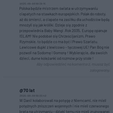
2025-09-09 08:38:15
Polska będzie mistrzem świata w utrzymywaniu
ciapatych na stawkach europejskich. Polak do roboty,
aż do śmierci, a ciapate na zasiłku dla uchodźców będą
mnożyli się jak króliki. Dzieje się zgodnie z
przepowiednia Baby Wangi .Rok 2035, Europę opanuje
ISLAM! Nie podobał się Chrześcijanizm, Prawo
Rzymskie, to będzie co ma być i Prawo Szariatu.
Lewicowe dupki z lewicowo - tęczowej UE! Pan Bóg nie
pozwoli na Sodomę i Gomorę ! Wybierajcie, dla swoich
dzieci, durne koleżanki od rozmów przy stole !
Aby odpowiedzieć na komentarz, musisz być
zalogowany.
@70 lat
2025-09-09 00:33:42
W Danii kolaborowali na potęgę z Niemcami, nie mieli
potężnych zniszczeń wojennych i nie mieli czerwonego
brata na utrzymaniu - dzięki temu nie mieli zrujnowanej