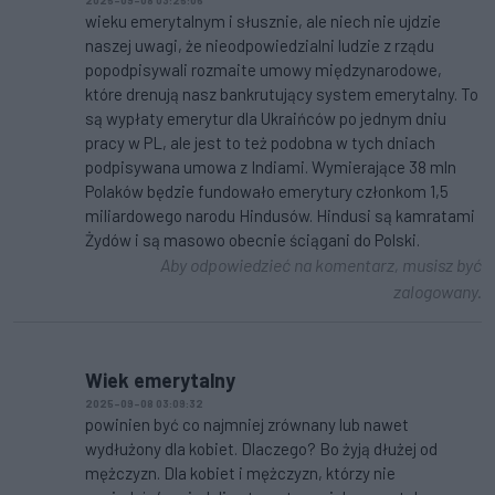
wieku emerytalnym i słusznie, ale niech nie ujdzie
naszej uwagi, że nieodpowiedzialni ludzie z rządu
popodpisywali rozmaite umowy międzynarodowe,
które drenują nasz bankrutujący system emerytalny. To
są wypłaty emerytur dla Ukraińców po jednym dniu
pracy w PL, ale jest to też podobna w tych dniach
podpisywana umowa z Indiami. Wymierające 38 mln
Polaków będzie fundowało emerytury członkom 1,5
miliardowego narodu Hindusów. Hindusi są kamratami
Żydów i są masowo obecnie ściągani do Polski.
Aby odpowiedzieć na komentarz, musisz być
zalogowany.
Wiek emerytalny
2025-09-08 03:09:32
powinien być co najmniej zrównany lub nawet
wydłużony dla kobiet. Dlaczego? Bo żyją dłużej od
mężczyzn. Dla kobiet i mężczyzn, którzy nie