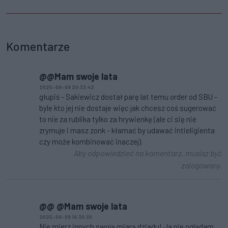
Komentarze
@@Mam swoje lata
2025-09-09 20:33:42
głupiś - Sakiewicz dostał parę lat temu order od SBU -
byle kto jej nie dostaje więc jak chcesz coś sugerować
to nie za rublika tylko za hrywienkę (ale ci się nie
zrymuje i masz zonk - kłamać by udawać intieligienta
czy może kombinować inaczej).
Aby odpowiedzieć na komentarz, musisz być
zalogowany.
@@ @Mam swoje lata
2025-09-09 18:30:30
Nie mierz innych swoją miarą dziadu! Ja nie oglądam