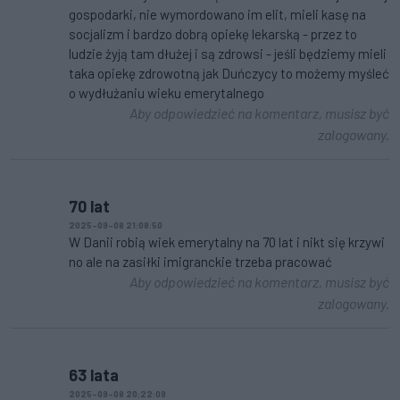
gospodarki, nie wymordowano im elit, mieli kasę na
socjalizm i bardzo dobrą opiekę lekarską - przez to
ludzie żyją tam dłużej i są zdrowsi - jeśli będziemy mieli
taka opiekę zdrowotną jak Duńczycy to możemy myśleć
o wydłużaniu wieku emerytalnego
Aby odpowiedzieć na komentarz, musisz być
zalogowany.
70 lat
2025-09-08 21:08:50
W Danii robią wiek emerytalny na 70 lat i nikt się krzywi
no ale na zasiłki imigranckie trzeba pracować
Aby odpowiedzieć na komentarz, musisz być
zalogowany.
63 lata
2025-09-08 20:22:09