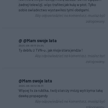
żadnej telewizji, więc trafiłeś jak kulą w płot. Tylko
sobie świadectwo wystawiłeś tymi obelgami.
Aby odpowiedzieć na komentarz, musisz być
zalogowany.
@ @Mam swoje lata
2025-09-09 17:24:04
Ty debilu z TVN-u , jak moja stara jendza !
Aby odpowiedzieć na komentarz, musisz być
zalogowany.
@Mam swoje lata
2025-09-09 12:36:31
Więcej tv za rublika, twój starczy mózg wytrzyma taką
dawkę propagandy
Aby odpowiedzieć na komentarz, musisz być
zalogowany.