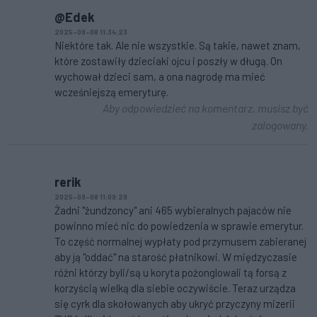
@Edek
2025-09-08 11:34:23
Niektóre tak. Ale nie wszystkie. Są takie, nawet znam,
które zostawiły dzieciaki ojcu i poszły w długą. On
wychował dzieci sam, a ona nagrodę ma mieć
wcześniejszą emeryturę.
Aby odpowiedzieć na komentarz, musisz być
zalogowany.
rerik
2025-09-08 11:09:29
Żadni "żundzoncy" ani 465 wybieralnych pajaców nie
powinno mieć nic do powiedzenia w sprawie emerytur.
To część normalnej wypłaty pod przymusem zabieranej
aby ją "oddać" na starość płatnikowi. W międzyczasie
różni którzy byli/są u koryta pożonglowali tą forsą z
korzyścią wielką dla siebie oczywiście. Teraz urządza
się cyrk dla skołowanych aby ukryć przyczyny mizerii