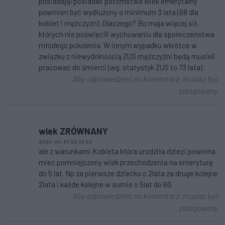
posiadają/posiadali potomstwa wiek emerytalny
powinien być wydłużony o minimum 3 lata (68 dla
kobiet i mężczyzn). Dlaczego? Bo maja więcej sił,
których nie poświęcili wychowaniu dla społeczeństwa
młodego pokolenia. W innym wypadku wkrótce w
związku z niewydolnością ZUS mężczyźni będą musieli
pracować do śmierci (wg. statystyk ZUS to 73 lata).
Aby odpowiedzieć na komentarz, musisz być
zalogowany.
wiek ZRÓWNANY
2025-09-07 23:33:02
ale z warunkami.Kobieta która urodziła dzieci powinna
mieć pomniejszony wiek przechodzenia na emeryturę
do 5 lat. Np za pierwsze dziecko o 2lata za druge kolejne
2lata i każde kolejne w sumie o 5lat do 60.
Aby odpowiedzieć na komentarz, musisz być
zalogowany.