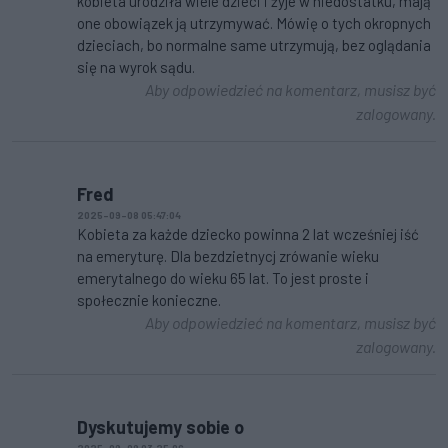
kobieta urodziła wiele dzieci i żyje w niedostatku, mają
one obowiązek ją utrzymywać. Mówię o tych okropnych
dzieciach, bo normalne same utrzymują, bez oglądania
się na wyrok sądu.
Aby odpowiedzieć na komentarz, musisz być
zalogowany.
Fred
2025-09-08 05:47:04
Kobieta za każde dziecko powinna 2 lat wcześniej iść
na emeryturę. Dla bezdzietnycj zrówanie wieku
emerytalnego do wieku 65 lat. To jest proste i
społecznie konieczne.
Aby odpowiedzieć na komentarz, musisz być
zalogowany.
Dyskutujemy sobie o
2025-09-08 03:25:06