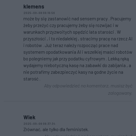
klemens
2025-09-08 09:16:56
może by się zastanowić nad sensem pracy . Pracujemy
żeby przeżyć czy pracujemy żeby się rozwijać i w
warunkach przyzwoitych spędzić lata starości . W
przyszłości , i to niedalekiej , stracimy pracę na rzecz AI
i robotów . Już teraz należy rozpocząć prace nad
systemem opodatkowania AI i wszelkiej maści robotów
bo polegniemy jak przy podatku cyfrowym . Lekką ręką
wydajemy niebotyczną kasę na zabawki do zabijania , a
nie potrafimy zabezpieczyć kasy na godne życie na
starość .
Aby odpowiedzieć na komentarz, musisz być
zalogowany.
Wiek
2025-09-08 08:37:34
Zrównać, ale tylko dla feministek.