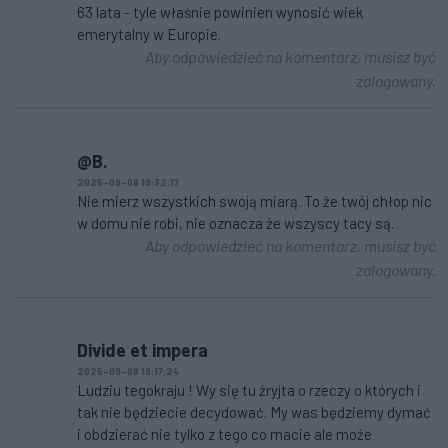
63 lata - tyle właśnie powinien wynosić wiek
emerytalny w Europie.
Aby odpowiedzieć na komentarz, musisz być
zalogowany.
@B.
2025-09-08 19:32:17
Nie mierz wszystkich swoją miarą. To że twój chłop nic
w domu nie robi, nie oznacza że wszyscy tacy są.
Aby odpowiedzieć na komentarz, musisz być
zalogowany.
Divide et impera
2025-09-08 19:17:24
Ludziu tegokraju ! Wy się tu żryjta o rzeczy o których i
tak nie będziecie decydować. My was będziemy dymać
i obdzierać nie tylko z tego co macie ale może