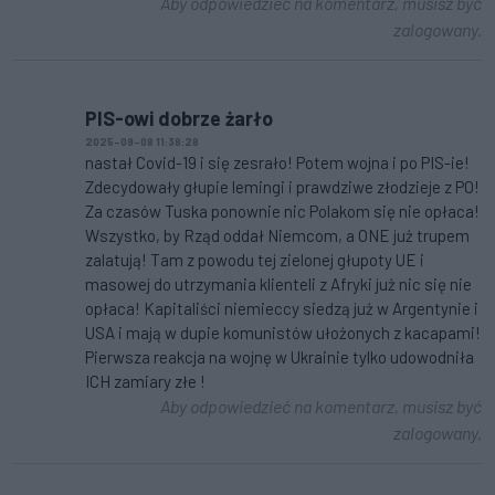
Aby odpowiedzieć na komentarz, musisz być
zalogowany.
PIS-owi dobrze żarło
2025-09-08 11:38:28
nastał Covid-19 i się zesrało! Potem wojna i po PIS-ie!
Zdecydowały głupie lemingi i prawdziwe złodzieje z PO!
Za czasów Tuska ponownie nic Polakom się nie opłaca!
Wszystko, by Rząd oddał Niemcom, a ONE już trupem
zalatują! Tam z powodu tej zielonej głupoty UE i
masowej do utrzymania klienteli z Afryki już nic się nie
opłaca! Kapitaliści niemieccy siedzą już w Argentynie i
USA i mają w dupie komunistów ułożonych z kacapami!
Pierwsza reakcja na wojnę w Ukrainie tylko udowodniła
ICH zamiary złe !
Aby odpowiedzieć na komentarz, musisz być
zalogowany.