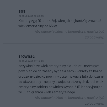
sss
2025-09-07 23:06:45
Kobiety żyją 10 lat dłużej, więc jak najbardziej zrównać
wiek emerytalny do 65 lat.
Aby odpowiedzieć na komentarz, musisz być
zalogowany.
zrównać
2025-09-07 22:19:25
oczywiście że wiek emerytalny dla kobiet i mężczyzn
powinien co do zasady być taki sam - kobiety za każde
urodzone dziecko powinny otrzymywać 2 lata doliczane
do stażu pracy - np przy dwójce urodzonych dzieci wiek
emerytalny kobiety powinien wynosić 61 lat przyjmując
że 65 to granica wieku emerytalnego.
Aby odpowiedzieć na komentarz, musisz być
zalogowany.