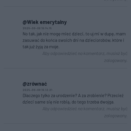
@Wiek emerytalny
2025-09-08 16:14:15
No tak, jak nie mogę mieć dzieci, to uj mi w dupę, mam
zasuwać do końca swoich dni na dzieciorobów, które i
tak już żyją za moje.
Aby odpowiedzieć na komentarz, musisz być
zalogowany.
@zrównać
2025-09-08 16:12:21
Dlaczego tylko za urodzenie? A za zrobienie? Przecież
dzieci same się nie robią, do tego trzeba dwojga.
Aby odpowiedzieć na komentarz, musisz być
zalogowany.