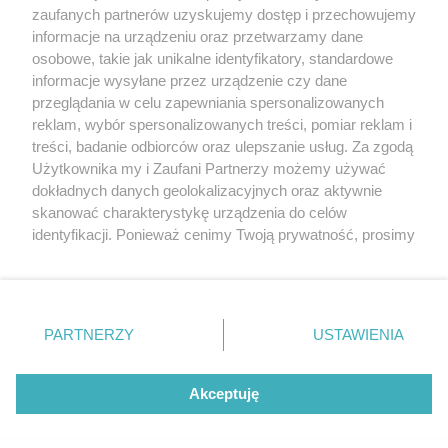
zaufanych partnerów uzyskujemy dostęp i przechowujemy
Mundur dla kanara?
informacje na urządzeniu oraz przetwarzamy dane
osobowe, takie jak unikalne identyfikatory, standardowe
POGODA
informacje wysyłane przez urządzenie czy dane
przeglądania w celu zapewniania spersonalizowanych
reklam, wybór spersonalizowanych treści, pomiar reklam i
treści, badanie odbiorców oraz ulepszanie usług. Za zgodą
24
℃
Użytkownika my i Zaufani Partnerzy możemy używać
dokładnych danych geolokalizacyjnych oraz aktywnie
Zobacz prognozę na 3 dni
skanować charakterystykę urządzenia do celów
identyfikacji. Ponieważ cenimy Twoją prywatność, prosimy
o zgodę na korzystanie z tych technologii poprzez
kliknięcie „Akceptuję”. Zgoda jest dobrowolna i zawsze
możesz ją zmienić/wycofać klikając przycisk ustawień
prywatności znajdujący się w lewym dolnym rogu strony
PARTNERZY
USTAWIENIA
Copyright © 2022 Kurier Szczeciński sp. z o.o.
. Niektóre rodzaje przetwarzania danych nie wymagają
Wszelkie prawa zastrzeżone
zgody użytkownika, ale masz prawo sprzeciwić się
Kontakt
Nota wydawnicza
Nota prawna
takiemu przetwarzaniu. Preferencje będą miały
Akceptuję
zastosowania tylko na tej witrynie.
Polityka prywatności
Reklama