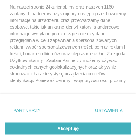
Na naszej stronie 24kurier.pl, my oraz naszych 1160
Pisklak Mirek i ferma cierpienia
zaufanych partnerów uzyskujemy dostęp i przechowujemy
Ukarali właściciela śmierdzącego gospodarstwa
informacje na urządzeniu oraz przetwarzamy dane
osobowe, takie jak unikalne identyfikatory, standardowe
POGODA
informacje wysyłane przez urządzenie czy dane
przeglądania w celu zapewniania spersonalizowanych
reklam, wybór spersonalizowanych treści, pomiar reklam i
treści, badanie odbiorców oraz ulepszanie usług. Za zgodą
26
℃
Użytkownika my i Zaufani Partnerzy możemy używać
dokładnych danych geolokalizacyjnych oraz aktywnie
Zobacz prognozę na 3 dni
skanować charakterystykę urządzenia do celów
identyfikacji. Ponieważ cenimy Twoją prywatność, prosimy
o zgodę na korzystanie z tych technologii poprzez
kliknięcie „Akceptuję”. Zgoda jest dobrowolna i zawsze
możesz ją zmienić/wycofać klikając przycisk ustawień
prywatności znajdujący się w lewym dolnym rogu strony
Copyright © 2022 Kurier Szczeciński sp. z o.o.
PARTNERZY
USTAWIENIA
. Niektóre rodzaje przetwarzania danych nie wymagają
Wszelkie prawa zastrzeżone
zgody użytkownika, ale masz prawo sprzeciwić się
Kontakt
Nota wydawnicza
Nota prawna
takiemu przetwarzaniu. Preferencje będą miały
Akceptuję
zastosowania tylko na tej witrynie.
Polityka prywatności
Reklama