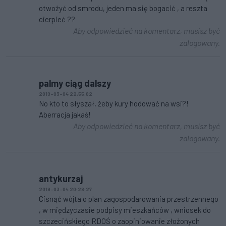
otwożyć od smrodu, jeden ma się bogacić , a reszta
cierpieć ??
Aby odpowiedzieć na komentarz, musisz być
zalogowany.
palmy ciąg dalszy
2019-03-04 22:55:02
No kto to słyszał, żeby kury hodować na wsi?!
Aberracja jakaś!
Aby odpowiedzieć na komentarz, musisz być
zalogowany.
antykurzaj
2019-03-04 20:28:27
Cisnąć wójta o plan zagospodarowania przestrzennego
, w międzyczasie podpisy mieszkańców , wniosek do
szczecińskiego RDOŚ o zaopiniowanie złożonych