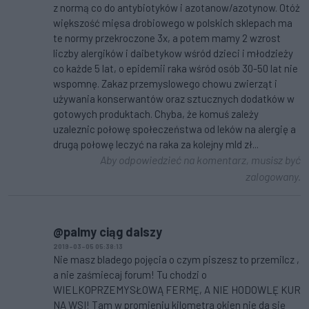
z normą co do antybiotyków i azotanow/azotynow. Otóż
większość mięsa drobiowego w polskich sklepach ma
te normy przekroczone 3x, a potem mamy 2 wzrost
liczby alergików i daibetykow wśród dzieci i młodzieży
co każde 5 lat, o epidemii raka wśród osób 30-50 lat nie
wspomnę. Zakaz przemyslowego chowu zwierząt i
używania konserwantów oraz sztucznych dodatków w
gotowych produktach. Chyba, że komuś zależy
uzaleznic połowę społeczeństwa od leków na alergię a
drugą połowę leczyć na raka za kolejny mld zł...
Aby odpowiedzieć na komentarz, musisz być
zalogowany.
@palmy ciąg dalszy
2019-03-05 05:38:13
Nie masz bladego pojęcia o czym piszesz to przemilcz ,
a nie zaśmiecaj forum! Tu chodzi o
WIELKOPRZEMYSŁOWĄ FERMĘ, A NIE HODOWLĘ KUR
NA WSI! Tam w promieniu kilometra okien nie da się