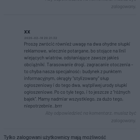
zalogowany.
xx
2020-02-18 20:21:32
Proszę zwrócić również uwagę na dwa ohydne słupki
reklamowe, wiecznie potargane, bo stojące na linii
wiejących wiatrów, odsłaniające zawsze jakieś
obciążniki. Tarasowanie drogi, zagracanie otoczenia -
to chyba nasza specjalność: budynek z punktem
informacyjnym, okrągły "stylizowany" słup
ogłoszeniowy i do tego dwa, wątpliwej urody słupki
ogłoszeniowe. Po co tyle tego, i to jeszcze z "różnych
bajek". Mamy nadmiar wszystkiego, za dużo tego,
niepotrzebnie...brrr
Aby odpowiedzieć na komentarz, musisz być
zalogowany.
Tylko zalogowani użytkownicy mają możliwość