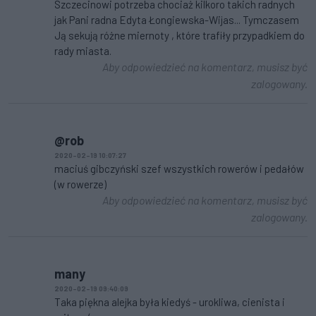
Szczecinowi potrzeba chociaż kilkoro takich radnych
jak Pani radna Edyta Łongiewska-Wijas... Tymczasem
Ją sekują różne miernoty , które trafiły przypadkiem do
rady miasta.
Aby odpowiedzieć na komentarz, musisz być
zalogowany.
@rob
2020-02-19 10:07:27
maciuś gibczyński szef wszystkich rowerów i pedałów
(w rowerze)
Aby odpowiedzieć na komentarz, musisz być
zalogowany.
many
2020-02-19 09:40:09
Taka piękna alejka była kiedyś - urokliwa, cienista i