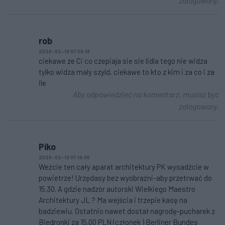
zalogowany.
rob
2020-02-19 07:58:18
ciekawe ze Ci co czepiaja sie sie lidla tego nie widza
tylko widza maly szyld, ciekawe to kto z kim i za co i za
ile
Aby odpowiedzieć na komentarz, musisz być
zalogowany.
Piko
2020-02-19 07:19:05
Weźcie ten cały aparat architektury PK wysadźcie w
powietrze! Urzędasy bez wyobraźni-aby przetrwać do
15.30. A gdzie nadzór autorski Wielkiego Maestro
Architektury JL ? Ma wejścia i trzepie kasę na
badziewiu. Ostatnio nawet dostał nagrodę-pucharek z
Biedronki za 15,00 PLN (członek ) Berliner Bundes