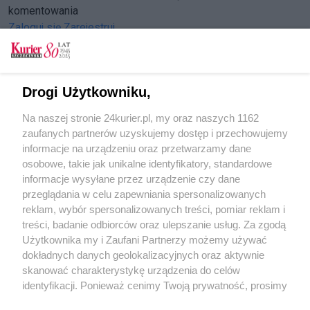
komentowania
Zaloguj się
Zarejestruj
Drogi Użytkowniku,
CZYTAJ TAKŻE
Na naszej stronie 24kurier.pl, my oraz naszych 1162
Wymiany płytek w dawnej alei kwiatowej. Tak w
zaufanych partnerów uzyskujemy dostęp i przechowujemy
nieskończoność?
informacje na urządzeniu oraz przetwarzamy dane
osobowe, takie jak unikalne identyfikatory, standardowe
POGODA
informacje wysyłane przez urządzenie czy dane
przeglądania w celu zapewniania spersonalizowanych
reklam, wybór spersonalizowanych treści, pomiar reklam i
treści, badanie odbiorców oraz ulepszanie usług. Za zgodą
20
℃
Użytkownika my i Zaufani Partnerzy możemy używać
dokładnych danych geolokalizacyjnych oraz aktywnie
Zobacz prognozę na 3 dni
skanować charakterystykę urządzenia do celów
identyfikacji. Ponieważ cenimy Twoją prywatność, prosimy
o zgodę na korzystanie z tych technologii poprzez