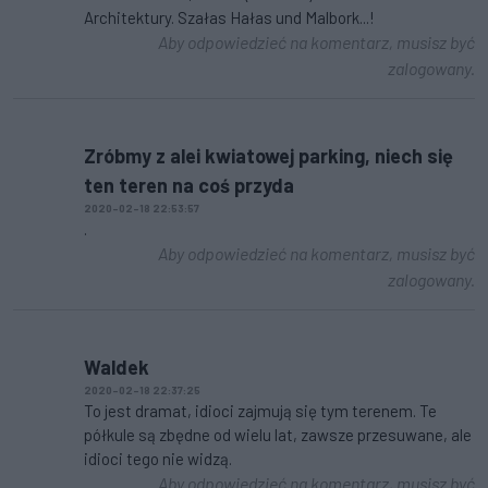
Architektury. Szałas Hałas und Malbork...!
Aby odpowiedzieć na komentarz, musisz być
zalogowany.
Zróbmy z alei kwiatowej parking, niech się
ten teren na coś przyda
2020-02-18 22:53:57
.
Aby odpowiedzieć na komentarz, musisz być
zalogowany.
Waldek
2020-02-18 22:37:25
To jest dramat, idioci zajmują się tym terenem. Te
półkule są zbędne od wielu lat, zawsze przesuwane, ale
idioci tego nie widzą.
Aby odpowiedzieć na komentarz, musisz być