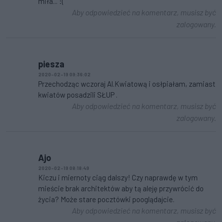
miła... :(
Aby odpowiedzieć na komentarz, musisz być
zalogowany.
piesza
2020-02-19 09:36:02
Przechodząc wczoraj Al.Kwiatową i osłpiałam, zamiast
kwiatów posadzili SŁUP .
Aby odpowiedzieć na komentarz, musisz być
zalogowany.
Ajo
2020-02-19 08:18:49
Kiczu i miernoty ciąg dalszy! Czy naprawdę w tym
mieście brak architektów aby tą aleję przywrócić do
życia? Może stare pocztówki pooglądajcie.
Aby odpowiedzieć na komentarz, musisz być