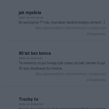
jak myslicie
2025-10-19 13:04:20
ile wytrzyma ?? rok, max dwa i bedzie kolejny remont :)
Aby odpowiedzieć na komentarz, musisz być
zalogowany.
80 lat bez końca
2025-10-18 09:41:53
Te remonty to już trwają tyle czasu za taki zamek to już
10 razy zbudować by można.
Aby odpowiedzieć na komentarz, musisz być
zalogowany.
Trochę to
2025-10-18 08:51:09
trwało, bo i zepsucie było przeogromne!Ciekaw jestem