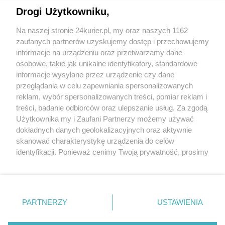
Letnie atrakcje na Zamku Książąt Pomorskich.
Drogi Użytkowniku,
Kino, teatr i sztuka na wakacje
Na naszej stronie 24kurier.pl, my oraz naszych 1162
Trwa V Festiwal Wina Pomorza Zachodniego
zaufanych partnerów uzyskujemy dostęp i przechowujemy
[GALERIA, FILM]
informacje na urządzeniu oraz przetwarzamy dane
osobowe, takie jak unikalne identyfikatory, standardowe
POGODA
informacje wysyłane przez urządzenie czy dane
przeglądania w celu zapewniania spersonalizowanych
reklam, wybór spersonalizowanych treści, pomiar reklam i
treści, badanie odbiorców oraz ulepszanie usług. Za zgodą
13
℃
Użytkownika my i Zaufani Partnerzy możemy używać
dokładnych danych geolokalizacyjnych oraz aktywnie
Zobacz prognozę na 3 dni
skanować charakterystykę urządzenia do celów
identyfikacji. Ponieważ cenimy Twoją prywatność, prosimy
o zgodę na korzystanie z tych technologii poprzez
kliknięcie „Akceptuję”. Zgoda jest dobrowolna i zawsze
możesz ją zmienić/wycofać klikając przycisk ustawień
prywatności znajdujący się w lewym dolnym rogu strony
PARTNERZY
USTAWIENIA
Copyright © 2022 Kurier Szczeciński sp. z o.o.
. Niektóre rodzaje przetwarzania danych nie wymagają
Wszelkie prawa zastrzeżone
zgody użytkownika, ale masz prawo sprzeciwić się