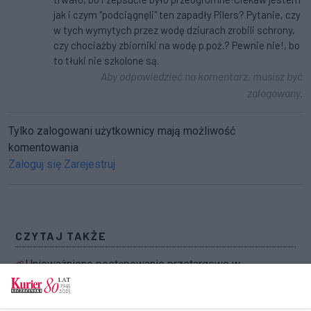
jak i czym "podciągnęli" ten zapadły Pilers? Pytanie, czy
w tych wymytych przez wodę dziurach zrobili schrony,
czy chociażby zbiorniki na wodę p.poż.? Pewnie nie!, bo
to tłuki nie szkolone są.
Aby odpowiedzieć na komentarz, musisz być
zalogowany.
Tylko zalogowani użytkownicy mają możliwość
komentowania
Zaloguj się
Zarejestruj
CZYTAJ TAKŻE
Unieważniono postępowanie przetargowe w
Zamku. Nowych dziedzińców na razie nie
będzie