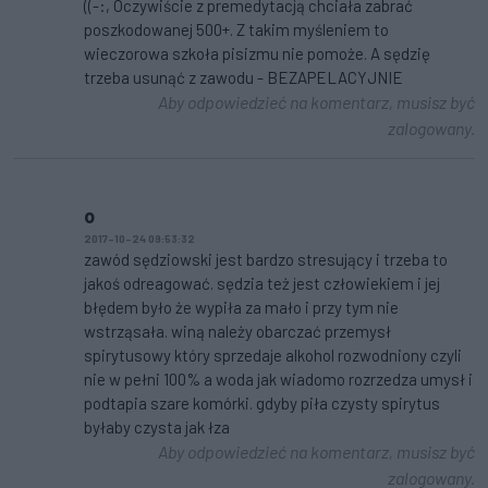
((-:, Oczywiście z premedytacją chciała zabrać
poszkodowanej 500+. Z takim myśleniem to
wieczorowa szkoła pisizmu nie pomoże. A sędzię
trzeba usunąć z zawodu - BEZAPELACYJNIE
Aby odpowiedzieć na komentarz, musisz być
zalogowany.
o
2017-10-24 09:53:32
zawód sędziowski jest bardzo stresujący i trzeba to
jakoś odreagować. sędzia też jest człowiekiem i jej
błędem było że wypiła za mało i przy tym nie
wstrząsała. winą należy obarczać przemysł
spirytusowy który sprzedaje alkohol rozwodniony czyli
nie w pełni 100% a woda jak wiadomo rozrzedza umysł i
podtapia szare komórki. gdyby piła czysty spirytus
byłaby czysta jak łza
Aby odpowiedzieć na komentarz, musisz być
zalogowany.