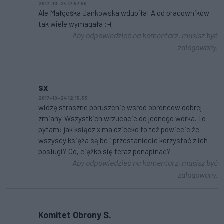
2017-10-24 17:57:50
Ale Małgośka Jankowska wdupiła! A od pracowników
tak wiele wymagała :-(
Aby odpowiedzieć na komentarz, musisz być
zalogowany.
sx
2017-10-24 12:15:33
widzę straszne poruszenie wsrod obroncow dobrej
zmiany. Wszystkich wrzucacie do jednego worka. To
pytam: jak ksiądz x ma dziecko to też powiecie że
wszyscy księża są be i przestaniecie korzystać z ich
posługi? Co, ciężko się teraz ponapinać?
Aby odpowiedzieć na komentarz, musisz być
zalogowany.
Komitet Obrony S.