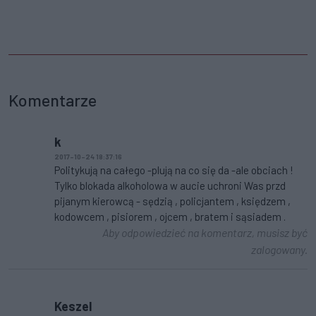
Komentarze
k
2017-10-24 18:37:16
Politykują na całego -plują na co się da -ale obciach !
Tylko blokada alkoholowa w aucie uchroni Was przd
pijanym kierowcą - sędzią , policjantem , księdzem ,
kodowcem , pisiorem , ojcem , bratem i sąsiadem .
Aby odpowiedzieć na komentarz, musisz być
zalogowany.
Keszel