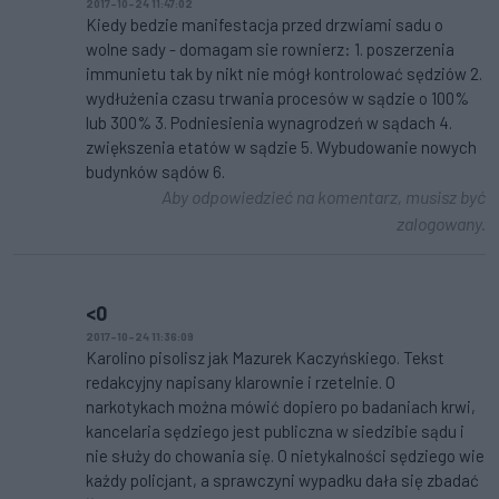
2017-10-24 11:47:02
Kiedy bedzie manifestacja przed drzwiami sadu o
wolne sady - domagam sie rownierz: 1. poszerzenia
immunietu tak by nikt nie mógł kontrolować sędziów 2.
wydłużenia czasu trwania procesów w sądzie o 100%
lub 300% 3. Podniesienia wynagrodzeń w sądach 4.
zwiększenia etatów w sądzie 5. Wybudowanie nowych
budynków sądów 6.
Aby odpowiedzieć na komentarz, musisz być
zalogowany.
<0
2017-10-24 11:36:09
Karolino pisolisz jak Mazurek Kaczyńskiego. Tekst
redakcyjny napisany klarownie i rzetelnie. O
narkotykach można mówić dopiero po badaniach krwi,
kancelaria sędziego jest publiczna w siedzibie sądu i
nie służy do chowania się. O nietykalności sędziego wie
każdy policjant, a sprawczyni wypadku dała się zbadać