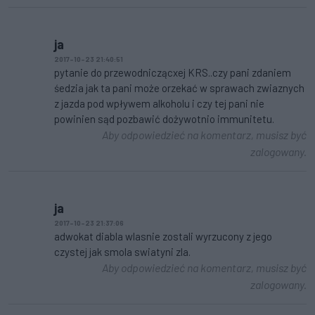
ja
2017-10-23 21:40:51
pytanie do przewodniczącxej KRS..czy pani zdaniem
śedzia jak ta pani może orzekać w sprawach zwiaznych
z jazda pod wpływem alkoholu i czy tej pani nie
powinien sąd pozbawić dożywotnio immunitetu.
Aby odpowiedzieć na komentarz, musisz być
zalogowany.
ja
2017-10-23 21:37:06
adwokat diabla wlasnie zostali wyrzucony z jego
czystej jak smola swiatyni zla.
Aby odpowiedzieć na komentarz, musisz być
zalogowany.