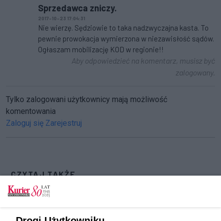
Sprzedawca zniczy.
2017-10-23 17:04:31
Nie wierzę. Sędziowie to taka nadzwyczajna kasta. To
pewnie prowokacja wymierzona w niezawisłość sądów.
Ogłaszam mobilizację KOD w regionie!!
Aby odpowiedzieć na komentarz, musisz być
zalogowany.
Tylko zalogowani użytkownicy mają możliwość
komentowania
Zaloguj się
Zarejestruj
CZYTAJ TAKŻE
Ziobro o sędzi ze Szczecina: Kolejne
bulwersujące wydarzenie
Drogi Użytkowniku,