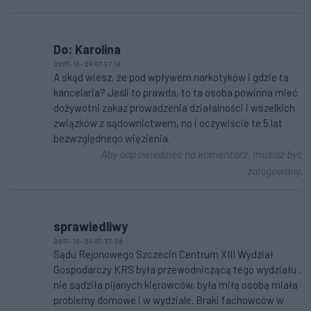
Do: Karolina
2017-10-24 07:57:18
A skąd wiesz, że pod wpływem narkotyków i gdzie ta
kancelaria? Jeśli to prawda, to ta osoba powinna mieć
dożywotni zakaz prowadzenia działalności i wszelkich
związków z sądownictwem, no i oczywiście te 5 lat
bezwzględnego więzienia.
Aby odpowiedzieć na komentarz, musisz być
zalogowany.
sprawiedliwy
2017-10-24 07:37:28
Sądu Rejonowego Szczecin Centrum XIII Wydział
Gospodarczy KRS była przewodniczącą tego wydziału ,
nie sądziła pijanych kierowców, była miłą osobą miała
problemy domowe i w wydziale. Braki fachowców w