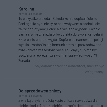
Karolina
2017-10-23 21:17:02
To wszystko prawda ! Szkoda ze nie dopisaliście ze
Pani sędzia była nie tylko pod wpływem alkocholu ale
także narkotyków ,uciekła z miejsca wypadku i wcale
sama się nie znalazła tylko uciekła do swojej kancelarii
z której nie chciała wyjść !Dopiero po namowach policji
wyszla i zasłoniła się immunitetem a, poszkodowana
była kobieta w szóstym miesiącu ciąży ! To ma być
sędzia ona reprezentuje wymiar sprawiedliwości ?!
Żenada
Aby odpowiedzieć na komentarz, musisz być
zalogowany.
Do sprzedawca zniczy
2017-10-23 21:08:08
Z wielką przyjemnością kupie znicz a nawet dwa dla
ciebie i kodu :) mogła ciebie potracic i jednego wariata