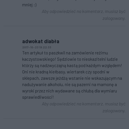
mniej :)
Aby odpowiedzieć na komentarz, musisz być
zalogowany.
adwokat diabła
2017-10-23 19:22:33
Ten artykuł to paszkwil na zamówienie reżimu
kaczystowskiego! Sędziowie to nieskazitelni ludzie
którzy są nadzwyczajną kastą pod każdym względem!
Oni nie kradną kiełbasy, wiertarek czy spodni w
sklepach, zawsze jeżdżą wstanie nie wskazującym na
nadużywanie alkoholu, nie są pazerni na mamonę a
wyroki przez nich wydawane są chlubą dla wymiaru
sprawiedliwości!
Aby odpowiedzieć na komentarz, musisz być
zalogowany.