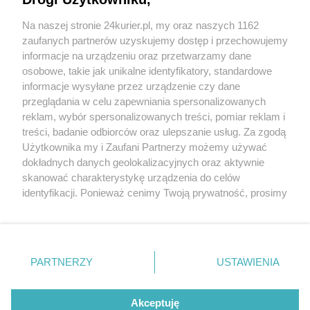
Nietrzeźwa spowodowała kolizję
Na naszej stronie 24kurier.pl, my oraz naszych 1162
Szarpała się z policjantką
zaufanych partnerów uzyskujemy dostęp i przechowujemy
Mama z promilami zatrzymana
informacje na urządzeniu oraz przetwarzamy dane
osobowe, takie jak unikalne identyfikatory, standardowe
POGODA
informacje wysyłane przez urządzenie czy dane
przeglądania w celu zapewniania spersonalizowanych
reklam, wybór spersonalizowanych treści, pomiar reklam i
treści, badanie odbiorców oraz ulepszanie usług. Za zgodą
20
℃
Użytkownika my i Zaufani Partnerzy możemy używać
dokładnych danych geolokalizacyjnych oraz aktywnie
Zobacz prognozę na 3 dni
skanować charakterystykę urządzenia do celów
identyfikacji. Ponieważ cenimy Twoją prywatność, prosimy
o zgodę na korzystanie z tych technologii poprzez
kliknięcie „Akceptuję”. Zgoda jest dobrowolna i zawsze
możesz ją zmienić/wycofać klikając przycisk ustawień
prywatności znajdujący się w lewym dolnym rogu strony
Copyright © 2022 Kurier Szczeciński sp. z o.o.
PARTNERZY
USTAWIENIA
. Niektóre rodzaje przetwarzania danych nie wymagają
Wszelkie prawa zastrzeżone
zgody użytkownika, ale masz prawo sprzeciwić się
Kontakt
Nota wydawnicza
Nota prawna
takiemu przetwarzaniu. Preferencje będą miały
Akceptuję