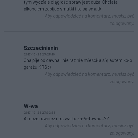
tym wydziale ciągłość spraw jest duża. Chciała
alkoholem zabijać smutki i to są smutki.
Aby odpowiedzieć na komentarz, musisz być
zalogowany.
Szczecinianin
2017-10-23 23:25:19
Ona pije od dawna i nie raz nie mieściła się autem koło
garażu KRS ;).
Aby odpowiedzieć na komentarz, musisz być
zalogowany.
W-wa
2017-10-23 23:02:59
A moze rowniez i to, warto za-Vetowac...??
Aby odpowiedzieć na komentarz, musisz być
zalogowany.