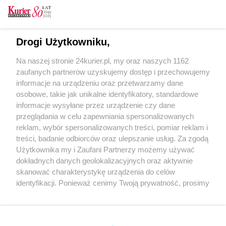
CZYTAJ TAKŻE
Drogi Użytkowniku,
Wypadek na DK 10 koło Żukowa (akt. 1)
Na naszej stronie 24kurier.pl, my oraz naszych 1162
W pobliżu Stargardu auto wypadło z drogi
zaufanych partnerów uzyskujemy dostęp i przechowujemy
Samochód wjechał w dom w Kołczewie
informacje na urządzeniu oraz przetwarzamy dane
osobowe, takie jak unikalne identyfikatory, standardowe
POGODA
informacje wysyłane przez urządzenie czy dane
przeglądania w celu zapewniania spersonalizowanych
reklam, wybór spersonalizowanych treści, pomiar reklam i
treści, badanie odbiorców oraz ulepszanie usług. Za zgodą
23
℃
Użytkownika my i Zaufani Partnerzy możemy używać
dokładnych danych geolokalizacyjnych oraz aktywnie
Zobacz prognozę na 3 dni
skanować charakterystykę urządzenia do celów
identyfikacji. Ponieważ cenimy Twoją prywatność, prosimy
o zgodę na korzystanie z tych technologii poprzez
kliknięcie „Akceptuję”. Zgoda jest dobrowolna i zawsze
możesz ją zmienić/wycofać klikając przycisk ustawień