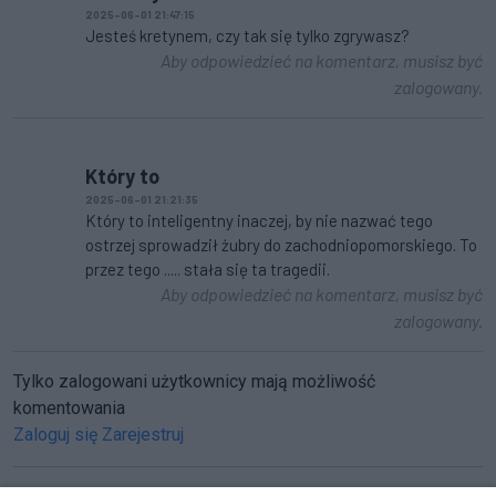
2025-06-01 21:47:15
Jesteś kretynem, czy tak się tylko zgrywasz?
Aby odpowiedzieć na komentarz, musisz być
zalogowany.
Który to
2025-06-01 21:21:35
Który to inteligentny inaczej, by nie nazwać tego
ostrzej sprowadził żubry do zachodniopomorskiego. To
przez tego ..... stała się ta tragedii.
Aby odpowiedzieć na komentarz, musisz być
zalogowany.
Tylko zalogowani użytkownicy mają możliwość
komentowania
Zaloguj się
Zarejestruj