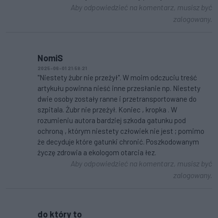
Aby odpowiedzieć na komentarz, musisz być
zalogowany.
NomiS
2025-06-01 21:58:21
"Niestety żubr nie przeżył". W moim odczuciu treść
artykułu powinna nieść inne przesłanie np. Niestety
dwie osoby zostały ranne i przetransportowane do
szpitala. Żubr nie przeżył. Koniec , kropka . W
rozumieniu autora bardziej szkoda gatunku pod
ochroną , którym niestety człowiek nie jest ; pomimo
że decyduje które gatunki chronić. Poszkodowanym
życzę zdrowia a ekologom otarcia łez.
Aby odpowiedzieć na komentarz, musisz być
zalogowany.
do który to