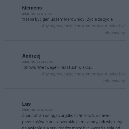
klemens
2025-06-03 10:21:03
trzeba być geniuszem kierownicy . Życie za życie .
Aby odpowiedzieć na komentarz, musisz być
zalogowany.
Andrzej
2025-06-03 08:36:25
I znowu Wieśwagen Passtuch w akcji...
Aby odpowiedzieć na komentarz, musisz być
zalogowany.
Las
2025-06-02 13:35:53
Żubr potrafi osiągać prędkość 40 km/h, a nawet
przeskakiwać przez szerokie przeszkody, tak więc jego
pojawienie się przy drodze może być kwestią sekund.