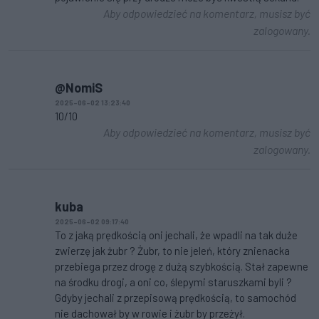
Aby odpowiedzieć na komentarz, musisz być
zalogowany.
@NomiS
2025-06-02 13:23:40
10/10
Aby odpowiedzieć na komentarz, musisz być
zalogowany.
kuba
2025-06-02 09:17:40
To z jaką prędkością oni jechali, że wpadli na tak duże
zwierzę jak żubr ? Żubr, to nie jeleń, który znienacka
przebiega przez drogę z dużą szybkością. Stał zapewne
na środku drogi, a oni co, ślepymi staruszkami byli ?
Gdyby jechali z przepisową prędkością, to samochód
nie dachował by w rowie i żubr by przeżył.