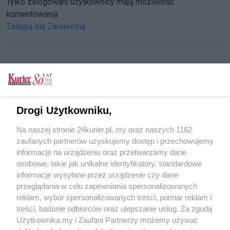
Tylko zalogowani użytkownicy mają możliwość
komentowania
Zaloguj się
Zarejestruj
CZYTAJ TAKŻE
Szczeciński tramwaj wodny ma się dobrze
Drogi Użytkowniku,
[GALERIA]
Na naszej stronie 24kurier.pl, my oraz naszych 1162
W piątek mocno popada
zaufanych partnerów uzyskujemy dostęp i przechowujemy
Czas na grzybobranie!
informacje na urządzeniu oraz przetwarzamy dane
osobowe, takie jak unikalne identyfikatory, standardowe
POGODA
informacje wysyłane przez urządzenie czy dane
przeglądania w celu zapewniania spersonalizowanych
reklam, wybór spersonalizowanych treści, pomiar reklam i
treści, badanie odbiorców oraz ulepszanie usług. Za zgodą
19
℃
Użytkownika my i Zaufani Partnerzy możemy używać