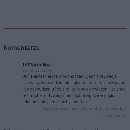
Komentarze
fitMarcelina
2017-05-25 13:02:08
U64 Najwazniejsza w odchudzaniu jest motywacja
dziewczyny, ja codziennie ogladam metamorfozy przed
i po odchudzaniu i daje mi to kopa do cwiczen, kto chce
tez troche motywacji niech sobie wpisze w goglu:
odchudzanie przed i po by sasetka
Aby odpowiedzieć na komentarz, musisz być
zalogowany.