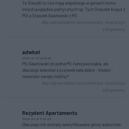
Te Staszki to coś mają wspólnego w genach mimo
innych poglądów politycznych np. Tych Staszek Kogut z
PiS a Staszek Gawlowski z PO
Aby odpowiedzieć na komentarz, musisz być
zalogowany.
adwkat
2020-01-21 13:00:08
PO-Gawłowaki do jedna PO-fałszywa bajka, ale
dlaczego adwokat Łyczywek kala dobre - kiedyś -
nazwisko swojej rodziny?
Aby odpowiedzieć na komentarz, musisz być
zalogowany.
Rezydent Apartamentu
2020-01-21 11:45:29
Dlaczego nie zostały zweryfikowane głosy wyborców