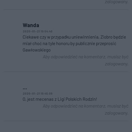
zalogowany.
Wanda
2020-01-21 10:54:40
Ciekawe czy w przypadku uniewinnienia, Ziobro będzie
miał choć na tyle honoru by publicznie przeprosić
Gawłowskiego
Aby odpowiedzieć na komentarz, musisz być
zalogowany.
...
2020-01-21 10:45:09
O, jest mecenas z Ligi Polskich Rodzin!
Aby odpowiedzieć na komentarz, musisz być
zalogowany.