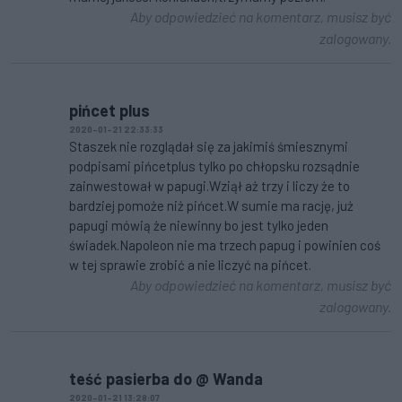
Aby odpowiedzieć na komentarz, musisz być
zalogowany.
pińcet plus
2020-01-21 22:33:33
Staszek nie rozglądał się za jakimiś śmiesznymi
podpisami pińcetplus tylko po chłopsku rozsądnie
zainwestował w papugi.Wziął aż trzy i liczy że to
bardziej pomoże niż pińcet.W sumie ma rację, już
papugi mówią że niewinny bo jest tylko jeden
świadek.Napoleon nie ma trzech papug i powinien coś
w tej sprawie zrobić a nie liczyć na pińcet.
Aby odpowiedzieć na komentarz, musisz być
zalogowany.
teść pasierba do @ Wanda
2020-01-21 13:28:07