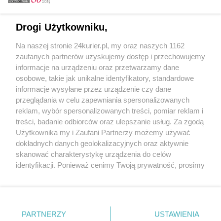
Drogi Użytkowniku,
CZYTAJ TAKŻE
Na naszej stronie 24kurier.pl, my oraz naszych 1162
Senator interweniuje u premiera
zaufanych partnerów uzyskujemy dostęp i przechowujemy
Gawłowski: Strażakom zabraknie pieniędzy
informacje na urządzeniu oraz przetwarzamy dane
osobowe, takie jak unikalne identyfikatory, standardowe
POGODA
informacje wysyłane przez urządzenie czy dane
przeglądania w celu zapewniania spersonalizowanych
reklam, wybór spersonalizowanych treści, pomiar reklam i
treści, badanie odbiorców oraz ulepszanie usług. Za zgodą
12
℃
Użytkownika my i Zaufani Partnerzy możemy używać
dokładnych danych geolokalizacyjnych oraz aktywnie
Zobacz prognozę na 3 dni
skanować charakterystykę urządzenia do celów
identyfikacji. Ponieważ cenimy Twoją prywatność, prosimy
o zgodę na korzystanie z tych technologii poprzez
kliknięcie „Akceptuję”. Zgoda jest dobrowolna i zawsze
możesz ją zmienić/wycofać klikając przycisk ustawień
prywatności znajdujący się w lewym dolnym rogu strony
Copyright © 2022 Kurier Szczeciński sp. z o.o.
PARTNERZY
USTAWIENIA
. Niektóre rodzaje przetwarzania danych nie wymagają