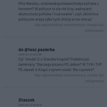
Miła Wandziu, widziałaś(spotkałaś) kiedyś polityka z
honorem? W polityce to się nie liczy, ważna jest
skuteczność polityka i "czarowanie", czyli „Obietnice
polityczne wiążą tylko tych, którzy w nie wierzą.“
Aby odpowiedzieć na komentarz, musisz być
zalogowany.
do @teść pasierba
2020-01-21 13:11:36
Cyt. "chodzi Ci o Staszka Koguta? Podobno już
zamknięty." Dlaczego piszesz PO_dobno? W TVN i TVP
PO_dawali iż Kogut z synem siedzi. Nie czytałeś?
Aby odpowiedzieć na komentarz, musisz być
zalogowany.
Staszek
2020-01-21 13:09:19