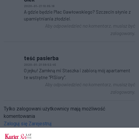
2020-01-21 10:05:18
A gdzie będzie Plac Gawłowskiego? Szczecin słynie z
upamiętniania złodziei.
Aby odpowiedzieć na komentarz, musisz być
zalogowany.
teść pasierba
2020-01-21 09:52:45
O jejku! Zamkną mi Staszka i zabiorą mój apartament
te wstrętne "PiSiory".
Aby odpowiedzieć na komentarz, musisz być
zalogowany.
Tylko zalogowani użytkownicy mają możliwość
komentowania
Zaloguj się
Zarejestruj