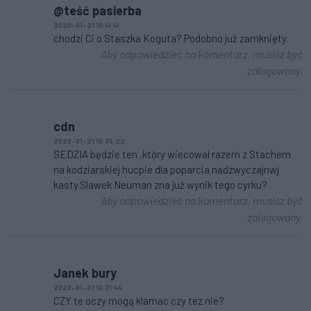
@teść pasierba
2020-01-21 10:41:41
chodzi Ci o Staszka Koguta? Podobno już zamknięty.
Aby odpowiedzieć na komentarz, musisz być
zalogowany.
cdn
2020-01-21 10:36:22
SEDZIA będzie ten ,który wiecowal razem z Stachem
na kodziarskiej hucpie dla poparcia nadzwyczajnwj
kasty.Slawek Neuman zna już wynik tego cyrku?
Aby odpowiedzieć na komentarz, musisz być
zalogowany.
Janek bury
2020-01-21 10:31:44
CZY te oczy mogą klamac czy tez nie?