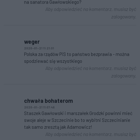
na sanatora Gawłowskiego?
Aby odpowiedzieć na komentarz, musisz być
zalogowany.
weger
2020-01-21 11:21:01
Polska za rządów PiS to państwo bezprawia - można
spodziewać się wszystkiego
Aby odpowiedzieć na komentarz, musisz być
zalogowany.
chwała bohaterom
2020-01-21 11:07:46
Staszek Gawłowski i marszałek Grodzki powinni mieć
swoje aleje w Szczecinie bo to wybitni Szczecinianie
tak samo zresztą jak Adamowicz!
Aby odpowiedzieć na komentarz, musisz być