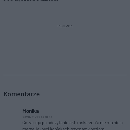
REKLAMA
Komentarze
Monika
2020-01-22 07:18:08
Co za ulga po odczytaniu aktu oskarżenia nie ma nic o
marnej jakości koniakach,trzymamy poziom.