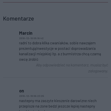
Komentarze
Marcin
2016-12-16 09:18:42
radni to dobra klika cwaniaków, sobie nawzajem
prezentująinwestycje w postaci doprowadzania
kanalizacji miejskiej itp. a z burmistrza chcą czarną
owcę zrobić
Aby odpowiedzieć na komentarz, musisz być
zalogowany.
on
2016-12-16 06:23:05
nastepny ma zaszyte kieszenie darowizne niech
przepisze na zone bedzi jeszcze lepiej nastepny