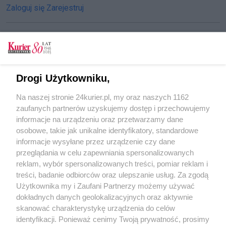
Zaloguj się
Zarejestruj
CZYTAJ TAKŻE
Drogi Użytkowniku,
Pamięć o zaginionych na morzu [GALERIA]
Na naszej stronie 24kurier.pl, my oraz naszych 1162
Kwestują 1 listopada
zaufanych partnerów uzyskujemy dostęp i przechowujemy
Na cmentarzu w Dąbiu też ruch
informacje na urządzeniu oraz przetwarzamy dane
osobowe, takie jak unikalne identyfikatory, standardowe
POGODA
informacje wysyłane przez urządzenie czy dane
przeglądania w celu zapewniania spersonalizowanych
reklam, wybór spersonalizowanych treści, pomiar reklam i
treści, badanie odbiorców oraz ulepszanie usług. Za zgodą
29
℃
Użytkownika my i Zaufani Partnerzy możemy używać
dokładnych danych geolokalizacyjnych oraz aktywnie
Zobacz prognozę na 3 dni
skanować charakterystykę urządzenia do celów
identyfikacji. Ponieważ cenimy Twoją prywatność, prosimy