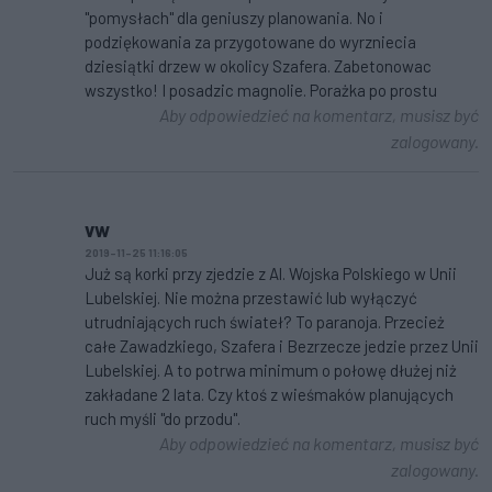
"pomysłach" dla geniuszy planowania. No i
podziękowania za przygotowane do wyrzniecia
dziesiątki drzew w okolicy Szafera. Zabetonowac
wszystko! I posadzic magnolie. Porażka po prostu
Aby odpowiedzieć na komentarz, musisz być
zalogowany.
vw
2019-11-25 11:16:05
Już są korki przy zjedzie z Al. Wojska Polskiego w Unii
Lubelskiej. Nie można przestawić lub wyłączyć
utrudniających ruch świateł? To paranoja. Przecież
całe Zawadzkiego, Szafera i Bezrzecze jedzie przez Unii
Lubelskiej. A to potrwa minimum o połowę dłużej niż
zakładane 2 lata. Czy ktoś z wieśmaków planujących
ruch myśli "do przodu".
Aby odpowiedzieć na komentarz, musisz być
zalogowany.