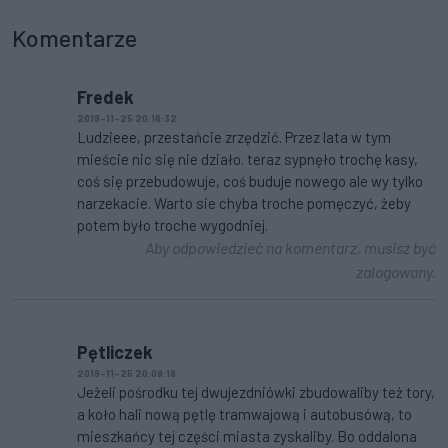
Komentarze
Fredek
2019-11-25 20:16:32
Ludzieee, przestańcie zrzędzić. Przez lata w tym
mieście nic się nie działo. teraz sypnęło trochę kasy,
coś się przebudowuje, coś buduje nowego ale wy tylko
narzekacie. Warto sie chyba troche pomęczyć, żeby
potem było troche wygodniej.
Aby odpowiedzieć na komentarz, musisz być
zalogowany.
Pętliczek
2019-11-25 20:08:18
Jeżeli pośrodku tej dwujezdniówki zbudowaliby też tory,
a koło hali nową pętlę tramwajową i autobusówą, to
mieszkańcy tej części miasta zyskaliby. Bo oddalona