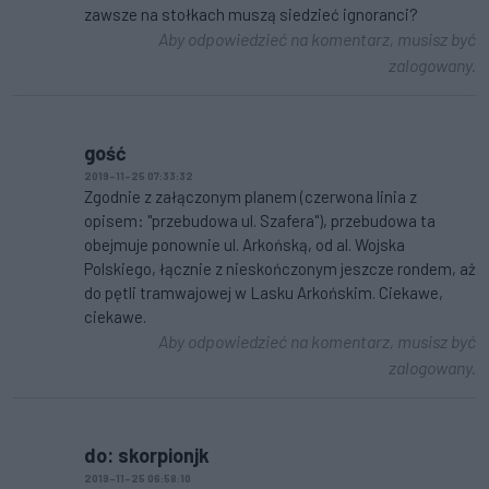
zawsze na stołkach muszą siedzieć ignoranci?
Aby odpowiedzieć na komentarz, musisz być
zalogowany.
gość
2019-11-25 07:33:32
Zgodnie z załączonym planem (czerwona linia z
opisem: "przebudowa ul. Szafera"), przebudowa ta
obejmuje ponownie ul. Arkońską, od al. Wojska
Polskiego, łącznie z nieskończonym jeszcze rondem, aż
do pętli tramwajowej w Lasku Arkońskim. Ciekawe,
ciekawe.
Aby odpowiedzieć na komentarz, musisz być
zalogowany.
do: skorpionjk
2019-11-25 06:58:10