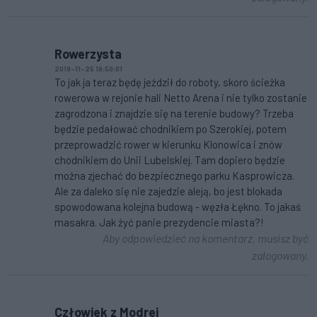
Rowerzysta
2019-11-25 18:50:01
To jak ja teraz będę jeździł do roboty, skoro ścieżka
rowerowa w rejonie hali Netto Arena i nie tylko zostanie
zagrodzona i znajdzie się na terenie budowy? Trzeba
będzie pedałować chodnikiem po Szerokiej, potem
przeprowadzić rower w kierunku Klonowica i znów
chodnikiem do Unii Lubelskiej. Tam dopiero będzie
można zjechać do bezpiecznego parku Kasprowicza.
Ale za daleko się nie zajedzie aleją, bo jest blokada
spowodowana kolejna budową - węzła Łękno. To jakaś
masakra. Jak żyć panie prezydencie miasta?!
Aby odpowiedzieć na komentarz, musisz być
zalogowany.
Człowiek z Modrej