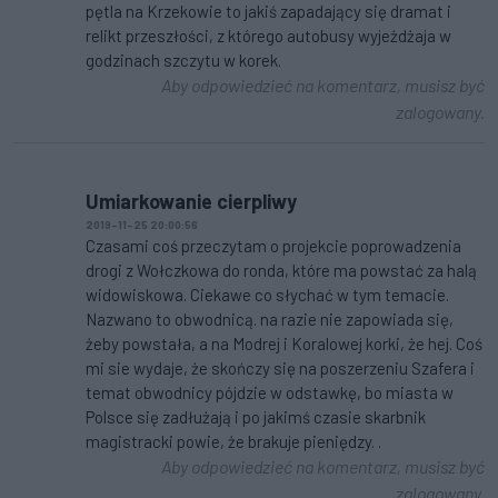
pętla na Krzekowie to jakiś zapadający się dramat i
relikt przeszłości, z którego autobusy wyjeżdżaja w
godzinach szczytu w korek.
Aby odpowiedzieć na komentarz, musisz być
zalogowany.
Umiarkowanie cierpliwy
2019-11-25 20:00:56
Czasami coś przeczytam o projekcie poprowadzenia
drogi z Wołczkowa do ronda, które ma powstać za halą
widowiskowa. Ciekawe co słychać w tym temacie.
Nazwano to obwodnicą. na razie nie zapowiada się,
żeby powstała, a na Modrej i Koralowej korki, że hej. Coś
mi sie wydaje, że skończy się na poszerzeniu Szafera i
temat obwodnicy pójdzie w odstawkę, bo miasta w
Polsce się zadłużają i po jakimś czasie skarbnik
magistracki powie, że brakuje pieniędzy. .
Aby odpowiedzieć na komentarz, musisz być
zalogowany.