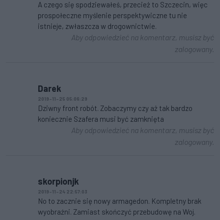
A czego się spodziewałeś, przecież to Szczecin, więc
prospołeczne myślenie perspektywiczne tu nie
istnieje, zwłaszcza w drogownictwie.
Aby odpowiedzieć na komentarz, musisz być
zalogowany.
Darek
2019-11-25 05:06:29
Dziwny front robót. Zobaczymy czy aż tak bardzo
koniecznie Szafera musi być zamknięta
Aby odpowiedzieć na komentarz, musisz być
zalogowany.
skorpionjk
2019-11-24 22:57:03
No to zacznie się nowy armagedon. Kompletny brak
wyobraźni. Zamiast skończyć przebudowę na Woj.