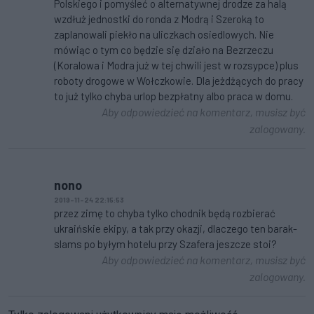
Polskiego i pomyśleć o alternatywnej drodze za halą
wzdłuż jednostki do ronda z Modrą i Szeroką to
zaplanowali piekło na uliczkach osiedlowych. Nie
mówiąc o tym co będzie się działo na Bezrzeczu
(Koralowa i Modra już w tej chwili jest w rozsypce) plus
roboty drogowe w Wołczkowie. Dla jeżdżących do pracy
to już tylko chyba urlop bezpłatny albo praca w domu.
Aby odpowiedzieć na komentarz, musisz być
zalogowany.
nono
2019-11-24 22:15:53
przez zimę to chyba tylko chodnik będą rozbierać
ukraińskie ekipy, a tak przy okazji, dlaczego ten barak-
slams po byłym hotelu przy Szafera jeszcze stoi?
Aby odpowiedzieć na komentarz, musisz być
zalogowany.