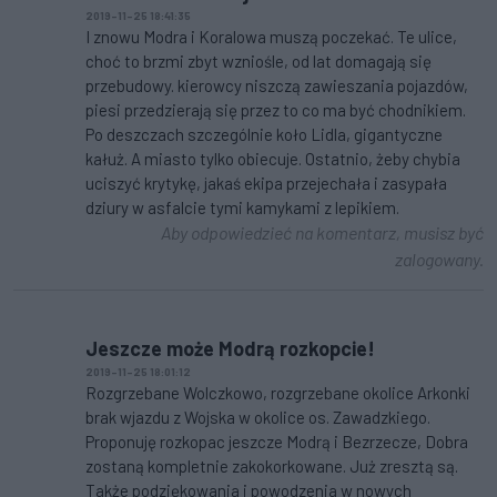
2019-11-25 18:41:35
I znowu Modra i Koralowa muszą poczekać. Te ulice,
choć to brzmi zbyt wzniośle, od lat domagają się
przebudowy. kierowcy niszczą zawieszania pojazdów,
piesi przedzierają się przez to co ma być chodnikiem.
Po deszczach szczególnie koło Lidla, gigantyczne
kałuż. A miasto tylko obiecuje. Ostatnio, żeby chybia
uciszyć krytykę, jakaś ekipa przejechała i zasypała
dziury w asfalcie tymi kamykami z lepikiem.
Aby odpowiedzieć na komentarz, musisz być
zalogowany.
Jeszcze może Modrą rozkopcie!
2019-11-25 18:01:12
Rozgrzebane Wolczkowo, rozgrzebane okolice Arkonki
brak wjazdu z Wojska w okolice os. Zawadzkiego.
Proponuję rozkopac jeszcze Modrą i Bezrzecze, Dobra
zostaną kompletnie zakokorkowane. Już zresztą są.
Także podziękowania i powodzenia w nowych