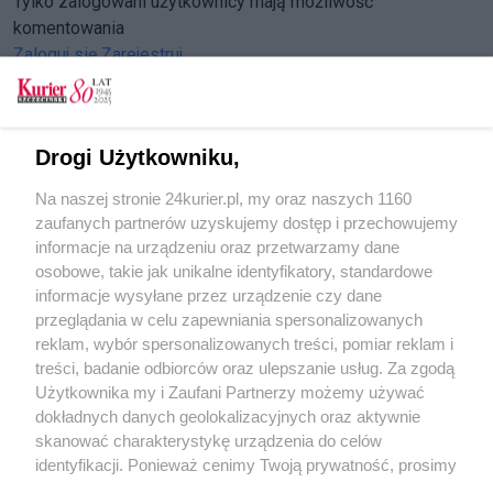
Tylko zalogowani użytkownicy mają możliwość
komentowania
Zaloguj się
Zarejestruj
Drogi Użytkowniku,
CZYTAJ TAKŻE
Na naszej stronie 24kurier.pl, my oraz naszych 1160
Ulicę Szafera zamkną w połowie. Blokady i
zaufanych partnerów uzyskujemy dostęp i przechowujemy
objazdy od poniedziałku
informacje na urządzeniu oraz przetwarzamy dane
osobowe, takie jak unikalne identyfikatory, standardowe
POGODA
informacje wysyłane przez urządzenie czy dane
przeglądania w celu zapewniania spersonalizowanych
reklam, wybór spersonalizowanych treści, pomiar reklam i
treści, badanie odbiorców oraz ulepszanie usług. Za zgodą
24
℃
Użytkownika my i Zaufani Partnerzy możemy używać
dokładnych danych geolokalizacyjnych oraz aktywnie
Zobacz prognozę na 3 dni
skanować charakterystykę urządzenia do celów
identyfikacji. Ponieważ cenimy Twoją prywatność, prosimy
o zgodę na korzystanie z tych technologii poprzez