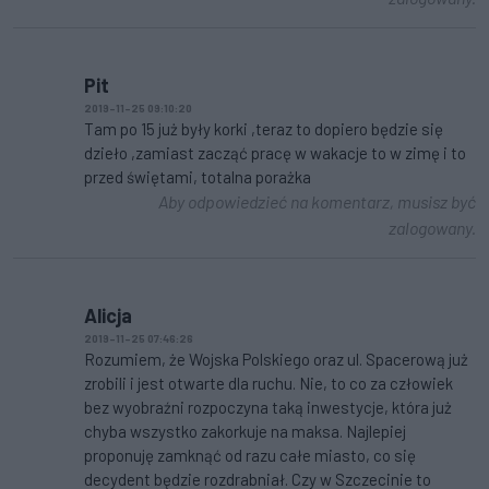
Pit
2019-11-25 09:10:20
Tam po 15 już były korki ,teraz to dopiero będzie się
dzieło ,zamiast zacząć pracę w wakacje to w zimę i to
przed świętami, totalna porażka
Aby odpowiedzieć na komentarz, musisz być
zalogowany.
Alicja
2019-11-25 07:46:26
Rozumiem, że Wojska Polskiego oraz ul. Spacerową już
zrobili i jest otwarte dla ruchu. Nie, to co za człowiek
bez wyobraźni rozpoczyna taką inwestycje, która już
chyba wszystko zakorkuje na maksa. Najlepiej
proponuję zamknąć od razu całe miasto, co się
decydent będzie rozdrabniał. Czy w Szczecinie to