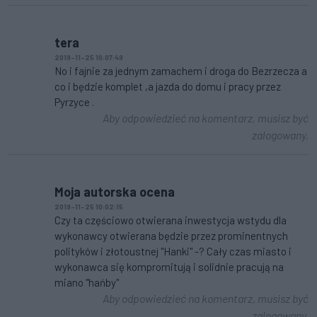
tera
2019-11-25 10:07:49
No i fajnie za jednym zamachem i droga do Bezrzecza a
co i będzie komplet ,a jazda do domu i pracy przez
Pyrzyce .
Aby odpowiedzieć na komentarz, musisz być
zalogowany.
Moja autorska ocena
2019-11-25 10:02:15
Czy ta częściowo otwierana inwestycja wstydu dla
wykonawcy otwierana będzie przez prominentnych
polityków i złotoustnej "Hanki" -? Cały czas miasto i
wykonawca się kompromitują i solidnie pracują na
miano "hańby"
Aby odpowiedzieć na komentarz, musisz być
zalogowany.