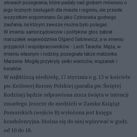
słowach pożegnania, które padały nad grobem mówiono o
jego licznych zasługach dla miasta i regionu, ale przede
wszystkim wspominano Go jako Człowieka godnego
zaufania, na którym zawsze można było polegać.
W imieniu samorządowców i polityków głos zabrał
marszałek województwa Olgierd Geblewicz, a w imieniu
przyjaciół i współpracowników - Lech Taracha. Męża, w
imieniu własnym i rodziny, pożegnała także małżonka
Marzena. Mogiłę przykryły setki wieńców, wiązanek i
kwiatów.
W najbliższą niedzielę, 17 stycznia o g. 15 w kościele
pw. Królowej Korony Polskiej (parafia pw. Świętej
Rodziny) będzie odprawiona msza święta w intencji
zmarłego. Jeszcze do niedzieli w Zamku Książąt
Pomorskich (wejście B) wyłożona jest księga
kondolencyjna. Można się do niej wpisywać w godz.
od 10 do 18.