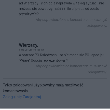
ad Wierzący Ty chłopie naprawdę w takiej sytuacji nie
możesz się powstrzymać???, ile ci płacą od postu
prymitywie?
Aby odpowiedzieć na komentarz, musisz być
zalogowany.
Wierzacy,
2016-01-12 22:32:59
A patrzac PO Ksiedzach... to nie moge sie PO-lapac jak
"Wiare" Gosciu reprezentowal ?
Aby odpowiedzieć na komentarz, musisz być
zalogowany.
Tylko zalogowani użytkownicy mają możliwość
komentowania
Zaloguj się
Zarejestruj