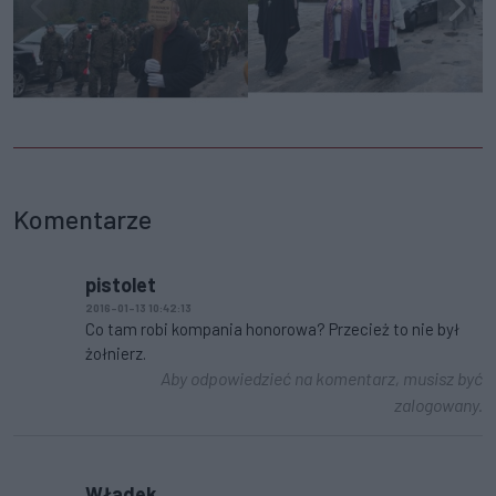
Komentarze
pistolet
2016-01-13 10:42:13
Co tam robi kompania honorowa? Przecież to nie był
żołnierz.
Aby odpowiedzieć na komentarz, musisz być
zalogowany.
Władek