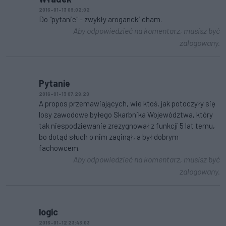
2016-01-13 09:02:02
Do "pytanie" - zwykły arogancki cham.
Aby odpowiedzieć na komentarz, musisz być
zalogowany.
Pytanie
2016-01-13 07:28:29
A propos przemawiających, wie ktoś, jak potoczyły się
losy zawodowe byłego Skarbnika Województwa, który
tak niespodziewanie zrezygnował z funkcji 5 lat temu,
bo dotąd słuch o nim zaginął, a był dobrym
fachowcem.
Aby odpowiedzieć na komentarz, musisz być
zalogowany.
logic
2016-01-12 23:43:03