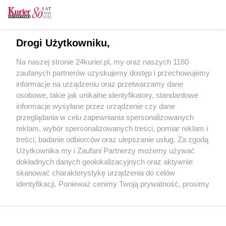
CZYTAJ TAKŻE
Drogi Użytkowniku,
Pożegnanie Zychowicza
Na naszej stronie 24kurier.pl, my oraz naszych 1160
Indios Bravos - tymczasowe pożegnanie
zaufanych partnerów uzyskujemy dostęp i przechowujemy
Na myśli samobójcze - próbny pogrzeb
informacje na urządzeniu oraz przetwarzamy dane
osobowe, takie jak unikalne identyfikatory, standardowe
POGODA
informacje wysyłane przez urządzenie czy dane
przeglądania w celu zapewniania spersonalizowanych
reklam, wybór spersonalizowanych treści, pomiar reklam i
treści, badanie odbiorców oraz ulepszanie usług. Za zgodą
17
℃
Użytkownika my i Zaufani Partnerzy możemy używać
dokładnych danych geolokalizacyjnych oraz aktywnie
Zobacz prognozę na 3 dni
skanować charakterystykę urządzenia do celów
identyfikacji. Ponieważ cenimy Twoją prywatność, prosimy
o zgodę na korzystanie z tych technologii poprzez
kliknięcie „Akceptuję”. Zgoda jest dobrowolna i zawsze
możesz ją zmienić/wycofać klikając przycisk ustawień