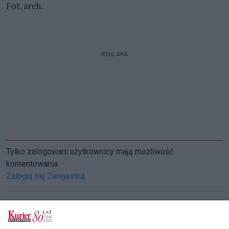
Fot. arch.
REKLAMA
Tylko zalogowani użytkownicy mają możliwość
komentowania
Zaloguj się
Zarejestruj
CZYTAJ TAKŻE