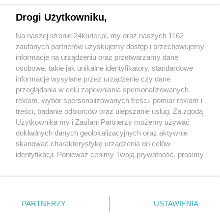
Drogi Użytkowniku,
Spłonął warsztat
Na naszej stronie 24kurier.pl, my oraz naszych 1162
Akcja w Mierzynie dobiega końca
zaufanych partnerów uzyskujemy dostęp i przechowujemy
W Mierzynie pali się dom
informacje na urządzeniu oraz przetwarzamy dane
osobowe, takie jak unikalne identyfikatory, standardowe
POGODA
informacje wysyłane przez urządzenie czy dane
przeglądania w celu zapewniania spersonalizowanych
reklam, wybór spersonalizowanych treści, pomiar reklam i
treści, badanie odbiorców oraz ulepszanie usług. Za zgodą
14
℃
Użytkownika my i Zaufani Partnerzy możemy używać
dokładnych danych geolokalizacyjnych oraz aktywnie
Zobacz prognozę na 3 dni
skanować charakterystykę urządzenia do celów
identyfikacji. Ponieważ cenimy Twoją prywatność, prosimy
o zgodę na korzystanie z tych technologii poprzez
kliknięcie „Akceptuję”. Zgoda jest dobrowolna i zawsze
możesz ją zmienić/wycofać klikając przycisk ustawień
prywatności znajdujący się w lewym dolnym rogu strony
Copyright © 2022 Kurier Szczeciński sp. z o.o.
PARTNERZY
USTAWIENIA
. Niektóre rodzaje przetwarzania danych nie wymagają
Wszelkie prawa zastrzeżone
zgody użytkownika, ale masz prawo sprzeciwić się