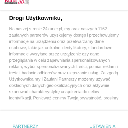
Bałagan przy nowym placu zabaw. Bawią się tam
bardzo niebezpiecznie
Drogi Użytkowniku,
Plac zabaw w Ińsku
Na naszej stronie 24kurier.pl, my oraz naszych 1162
Trzy mosty w sto dni. Inwestycja w miejskim
zaufanych partnerów uzyskujemy dostęp i przechowujemy
stylu
informacje na urządzeniu oraz przetwarzamy dane
osobowe, takie jak unikalne identyfikatory, standardowe
POGODA
informacje wysyłane przez urządzenie czy dane
przeglądania w celu zapewniania spersonalizowanych
reklam, wybór spersonalizowanych treści, pomiar reklam i
treści, badanie odbiorców oraz ulepszanie usług. Za zgodą
23
℃
Użytkownika my i Zaufani Partnerzy możemy używać
dokładnych danych geolokalizacyjnych oraz aktywnie
Zobacz prognozę na 3 dni
skanować charakterystykę urządzenia do celów
identyfikacji. Ponieważ cenimy Twoją prywatność, prosimy
o zgodę na korzystanie z tych technologii poprzez
kliknięcie „Akceptuję”. Zgoda jest dobrowolna i zawsze
możesz ją zmienić/wycofać klikając przycisk ustawień
prywatności znajdujący się w lewym dolnym rogu strony
PARTNERZY
USTAWIENIA
Copyright © 2022 Kurier Szczeciński sp. z o.o.