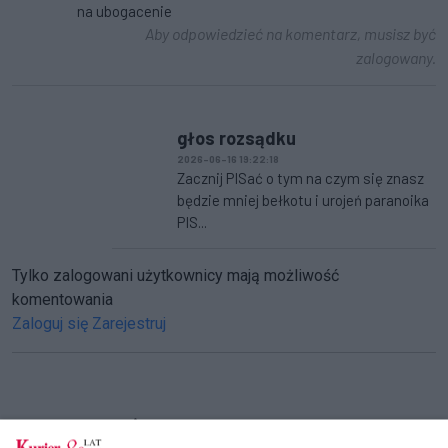
na ubogacenie
Aby odpowiedzieć na komentarz, musisz być
zalogowany.
głos rozsądku
2026-06-16 19:22:18
Zacznij PISać o tym na czym się znasz
będzie mniej bełkotu i urojeń paranoika
PIS...
Tylko zalogowani użytkownicy mają możliwość
komentowania
Zaloguj się
Zarejestruj
CZYTAJ TAKŻE