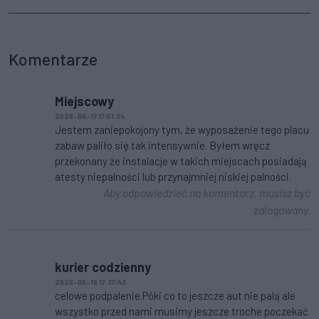
Komentarze
Miejscowy
2026-06-17 17:51:34
Jestem zaniepokojony tym, że wyposażenie tego placu
zabaw paliło się tak intensywnie. Byłem wręcz
przekonany że instalacje w takich miejscach posiadają
atesty niepalności lub przynajmniej niskiej palności.
Aby odpowiedzieć na komentarz, musisz być
zalogowany.
kurier codzienny
2026-06-16 17:37:43
celowe podpalenie.Póki co to jeszcze aut nie palą ale
wszystko przed nami musimy jeszcze troche poczekać