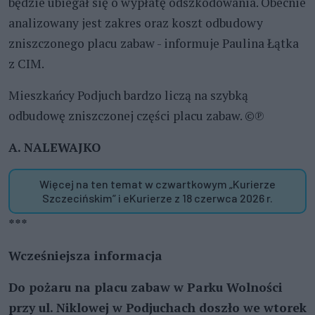
będzie ubiegał się o wypłatę odszkodowania. Obecnie
analizowany jest zakres oraz koszt odbudowy
zniszczonego placu zabaw - informuje Paulina Łątka
z CIM.
Mieszkańcy Podjuch bardzo liczą na szybką
odbudowę zniszczonej części placu zabaw. ©℗
A. NALEWAJKO
Więcej na ten temat w czwartkowym „Kurierze
Szczecińskim” i eKurierze z 18 czerwca 2026 r.
***
Wcześniejsza informacja
Do pożaru na placu zabaw w Parku Wolności
przy ul. Niklowej w Podjuchach doszło we wtorek