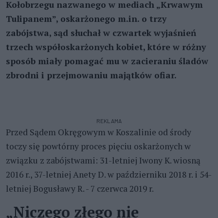
Kołobrzegu nazwanego w mediach „Krwawym
Tulipanem”, oskarżonego m.in. o trzy
zabójstwa, sąd słuchał w czwartek wyjaśnień
trzech współoskarżonych kobiet, które w różny
sposób miały pomagać mu w zacieraniu śladów
zbrodni i przejmowaniu majątków ofiar.
REKLAMA
Przed Sądem Okręgowym w Koszalinie od środy
toczy się powtórny proces pięciu oskarżonych w
związku z zabójstwami: 31-letniej Iwony K. wiosną
2016 r., 37-letniej Anety D. w październiku 2018 r. i 54-
letniej Bogusławy R. - 7 czerwca 2019 r.
„Niczego złego nie