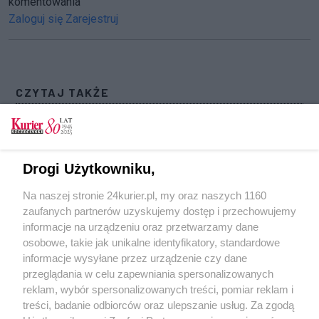
komentowania
Zaloguj się
Zarejestruj
CZYTAJ TAKŻE
Rozpoczął się powtórny proces w sprawie
zabójstwa trzech kobiet w Kołobrzegu
Sprawa „Krwawego Tulipana” z Kołobrzegu
Drogi Użytkowniku,
trafiła do Sądu Najwyższego
Na naszej stronie 24kurier.pl, my oraz naszych 1160
Nie będzie postępowania ws. sędziów, którzy
zaufanych partnerów uzyskujemy dostęp i przechowujemy
uchylili wyrok wobec "Krwawego Tulipana"
informacje na urządzeniu oraz przetwarzamy dane
osobowe, takie jak unikalne identyfikatory, standardowe
POGODA
informacje wysyłane przez urządzenie czy dane
przeglądania w celu zapewniania spersonalizowanych
reklam, wybór spersonalizowanych treści, pomiar reklam i
treści, badanie odbiorców oraz ulepszanie usług. Za zgodą
19
℃