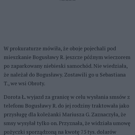
W prokuraturze mówiła, że oboje pojechali pod
mieszkanie Bogusławy R. jeszcze późnym wieczorem
po zaparkowany niebieski samochód. Nie wiedziała,
że należał do Bogusławy. Zostawili go u Sebastiana
T., we wsi Obroty.
Dorota Ł. wyjazd za granicę w celu wysłania smsów z
telefonu Bogusławy R. do jej rodziny traktowała jako
przysługę dla koleżanki Mariusza G. Zaznaczyła, że
smsy wysyłał tylko on. Przyznała, że widziała umowę
pożyczki sporządzoną na kwotę 75 tys. dolarów