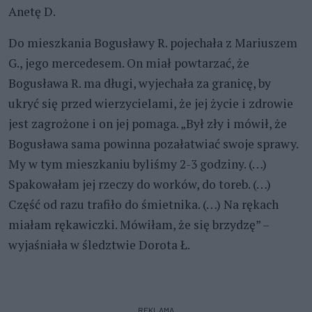
Anetę D.
Do mieszkania Bogusławy R. pojechała z Mariuszem
G., jego mercedesem. On miał powtarzać, że
Bogusława R. ma długi, wyjechała za granicę, by
ukryć się przed wierzycielami, że jej życie i zdrowie
jest zagrożone i on jej pomaga. „Był zły i mówił, że
Bogusława sama powinna pozałatwiać swoje sprawy.
My w tym mieszkaniu byliśmy 2-3 godziny. (…)
Spakowałam jej rzeczy do worków, do toreb. (…)
Część od razu trafiło do śmietnika. (…) Na rękach
miałam rękawiczki. Mówiłam, że się brzydzę” –
wyjaśniała w śledztwie Dorota Ł.
REKLAMA