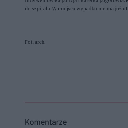
interweniowała policja i karetka pogotowia
do szpitala. W miejscu wypadku nie ma już ut
Fot. arch.
Komentarze