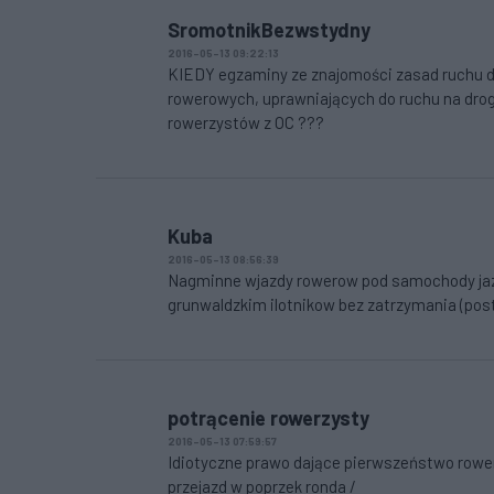
SromotnikBezwstydny
2016-05-13 09:22:13
KIEDY egzaminy ze znajomości zasad ruchu dr
rowerowych, uprawniających do ruchu na dr
rowerzystów z OC ???
Kuba
2016-05-13 08:56:39
Nagminne wjazdy rowerow pod samochody jazd
grunwaldzkim ilotnikow bez zatrzymania (pos
potrącenie rowerzysty
2016-05-13 07:59:57
Idiotyczne prawo dające pierwszeństwo rower
przejazd w poprzek ronda /