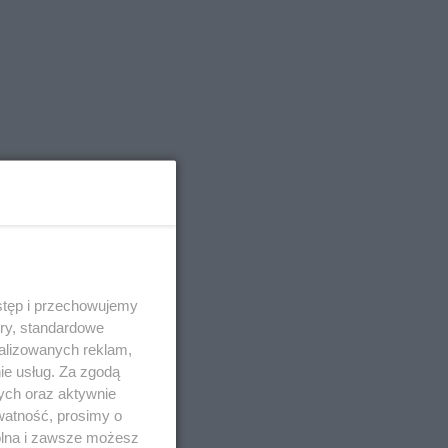
stęp i przechowujemy
ory, standardowe
alizowanych reklam,
ie usług. Za zgodą
ych oraz aktywnie
watność, prosimy o
wolna i zawsze możesz