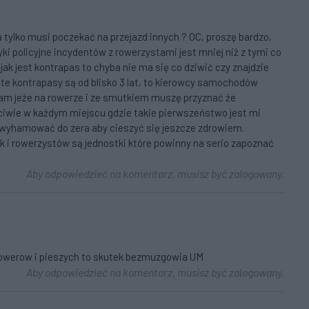
tylko musi poczekać na przejazd innych ? OC, proszę bardzo,
yki policyjne incydentów z rowerzystami jest mniej niż z tymi co
ak jest kontrapas to chyba nie ma się co dziwić czy znajdzie
te kontrapasy są od blisko 3 lat, to kierowcy samochodów
 Sam jeże na rowerze i ze smutkiem muszę przyznać że
ściwie w każdym miejscu gdzie takie pierwszeństwo jest mi
wyhamować do zera aby cieszyć się jeszcze zdrowiem.
 i rowerzystów są jednostki które powinny na serio zapoznać
Aby odpowiedzieć na komentarz, musisz być zalogowany.
 rowerow i pieszych to skutek bezmuzgowia UM
Aby odpowiedzieć na komentarz, musisz być zalogowany.