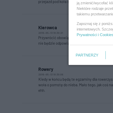
przejazd pod koła samochodu.
ją zmienić/wycofać kl
Niektóre rodzaje prz
takiemu przetwarzaniu
Zapoznaj się z poniż
Kierowca
internetowych. Szcze
2016-05-13 10:30:21
Prywatności i Cookie
Przywrócić obowiązkowo karty rowerowe.Inacze
nie będzie odpowiadał.
PARTNERZY
Rowery
2016-05-13 10:30:06
Kiedy w końcu będą te egzaminy dla rowerzys
woła o pomstę do nieba. Mało tego, jak coś nab
ehh.