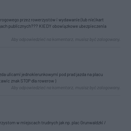
ogowego przez rowerzystów i wydawanie (lub nie) kart
ogach publicznych??? KIEDY obowiązkowe ubezpieczenia
Aby odpowiedzieć na komentarz, musisz być zalogowany.
a ulicami jednokierunkowymi pod prad jazda na placu
tawic znak STOP dla rowerow )
Aby odpowiedzieć na komentarz, musisz być zalogowany.
zystom w miejscach trudnych jak np. plac Grunwaldzki /