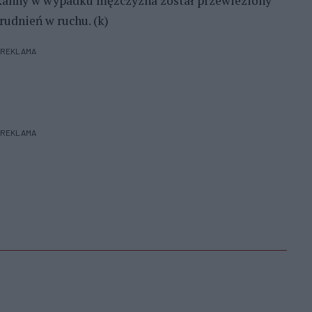
. Ranny w wypadku mężczyzna został przewieziony
rudnień w ruchu. (k)
REKLAMA
REKLAMA