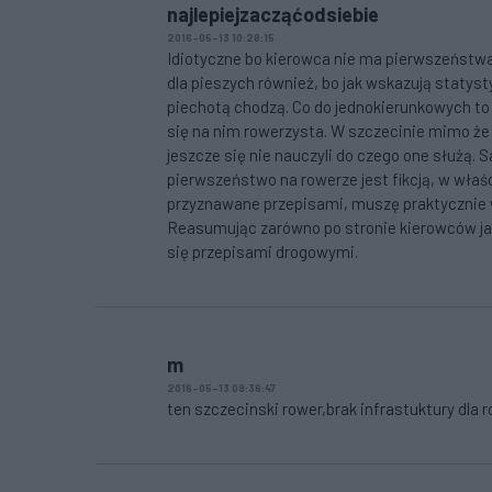
najlepiejzacząćodsiebie
2016-05-13 10:28:15
Idiotyczne bo kierowca nie ma pierwszeństwa 
dla pieszych również, bo jak wskazują statyst
piechotą chodzą. Co do jednokierunkowych to j
się na nim rowerzysta. W szczecinie mimo że 
jeszcze się nie nauczyli do czego one służą.
pierwszeństwo na rowerze jest fikcją, w wła
przyznawane przepisami, muszę praktycznie 
Reasumując zarówno po stronie kierowców jak
się przepisami drogowymi.
m
2016-05-13 09:36:47
ten szczecinski rower,brak infrastuktury dla