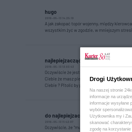
hugo
2016-05-13 14:25:19
A jak zakopać topór wojenny, między kierowc
wszystkim żyć w zgodzie, w mniejszym stresie
najlepiejzacząćodsiebie
2016-05-13 13:03:43
Oczywiście że jesteś w błędzie lub głębokiej
Drogi Użytkow
Ciebie że masz pierwszeństwo przejazdu ? Mo
Ciebie ? Pitolić by pitolić to cecha niektóryc
Na naszej stronie 24
informacje na urządze
informacje wysyłane 
wybór spersonalizowan
do najlepiejzacząćodsiebie
Użytkownika my i Zau
skanować charakterys
2016-05-13 11:42:07
Oczywiście, że "musisz wyhamować do zera" 
zgodę na korzystanie 