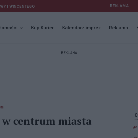
REKLAMA
AWY I WINCENTEGO
domości
Kup Kurier
Kalendarz imprez
Reklama
REKLAMA
sta
y w centrum miasta