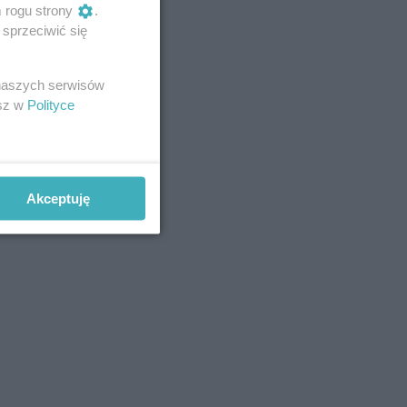
m rogu strony
.
sprzeciwić się
 naszych serwisów
esz w
Polityce
Akceptuję