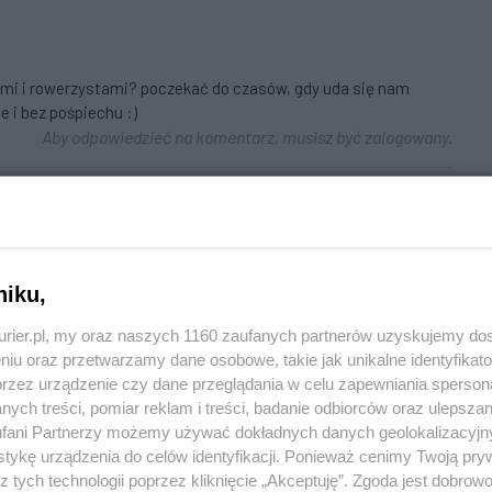
ami i rowerzystami? poczekać do czasów, gdy uda się nam
 i bez pośpiechu :)
Aby odpowiedzieć na komentarz, musisz być zalogowany.
 niewiedzy. Czy też się zatrzymujesz przed znakiem informującym
niku,
że jeszcze przepuszczasz tych którzy to mieli przepuścić
h moich krajanów.
kurier.pl, my oraz naszych 1160 zaufanych partnerów uzyskujemy do
Aby odpowiedzieć na komentarz, musisz być zalogowany.
niu oraz przetwarzamy dane osobowe, takie jak unikalne identyfikat
przez urządzenie czy dane przeglądania w celu zapewniania sperson
ych treści, pomiar reklam i treści, badanie odbiorców oraz ulepszan
fani Partnerzy możemy używać dokładnych danych geolokalizacyjn
tykę urządzenia do celów identyfikacji. Ponieważ cenimy Twoją pry
bo tego wymaga prawo drogowe. Nie wolno ci wjechać na
z tych technologii poprzez kliknięcie „Akceptuję”. Zgoda jest dobro