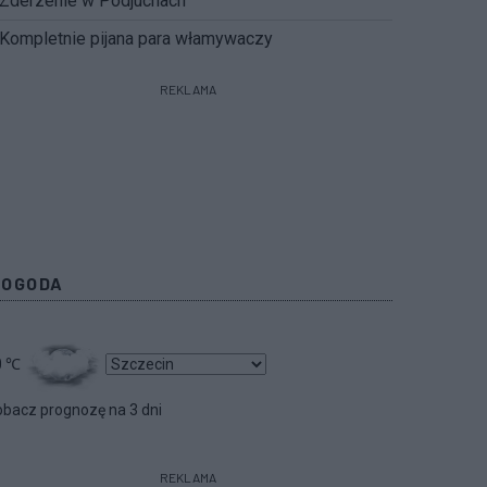
Zderzenie w Podjuchach
Kompletnie pijana para włamywaczy
REKLAMA
POGODA
0
℃
bacz prognozę na 3 dni
REKLAMA