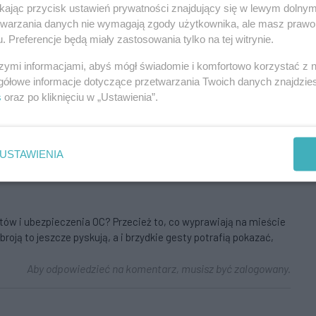
ikając przycisk ustawień prywatności znajdujący się w lewym dolny
Aby odpowiedzieć na komentarz, musisz być zalogowany.
etwarzania danych nie wymagają zgody użytkownika, ale masz prawo 
. Preferencje będą miały zastosowania tylko na tej witrynie.
szymi informacjami, abyś mógł świadomie i komfortowo korzystać z
gółowe informacje dotyczące przetwarzania Twoich danych znajdzi
s
oraz po kliknięciu w „Ustawienia”.
j przybędzie dawców.Życie sie szybko toczy i nikt za nikogo
Aby odpowiedzieć na komentarz, musisz być zalogowany.
USTAWIENIA
tów i ubezpieczenia OC? Przecież to, co wyprawiają na mieście
roją to jeszcze pyskują, a i brzydkie gesty potrafią pokazać,
Aby odpowiedzieć na komentarz, musisz być zalogowany.