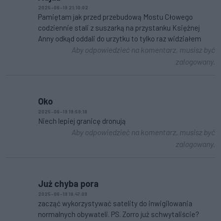
2025-06-19 21:10:02
Pamiętam jak przed przebudową Mostu Cłowego
codziennie stali z suszarką na przystanku Księżnej
Anny odkąd oddali do urzytku to tylko raz widziałem
Aby odpowiedzieć na komentarz, musisz być
zalogowany.
Oko
2025-06-19 19:59:18
Niech lepiej granicę dronują
Aby odpowiedzieć na komentarz, musisz być
zalogowany.
Już chyba pora
2025-06-19 18:47:09
zacząć wykorzystywać satelity do inwigilowania
normalnych obywateli. PS. Zorro już schwytaliście?