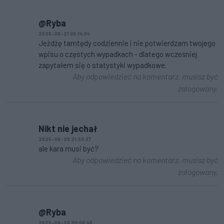
@Ryba
2025-06-21 00:14:04
Jeżdżę tamtędy codziennie i nie potwierdzam twojego
wpisu o częstych wypadkach - dlatego wcześniej
zapytałem się o statystyki wypadkowe.
Aby odpowiedzieć na komentarz, musisz być
zalogowany.
Nikt nie jechał
2025-06-20 21:59:37
ale kara musi być?
Aby odpowiedzieć na komentarz, musisz być
zalogowany.
@Ryba
2025-06-20 20:58:45