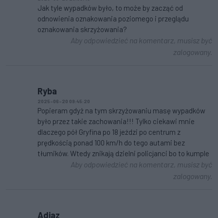
Jak tyle wypadków było, to może by zacząć od
odnowienia oznakowania poziomego i przeglądu
oznakowania skrzyżowania?
Aby odpowiedzieć na komentarz, musisz być
zalogowany.
Ryba
2025-06-20 09:45:20
Popieram gdyż na tym skrzyżowaniu masę wypadków
było przez takie zachowania!!! Tylko ciekawi mnie
dlaczego pół Gryfina po 18 jeździ po centrum z
prędkością ponad 100 km/h do tego autami bez
tłumików. Wtedy znikają dzielni policjanci bo to kumple
Aby odpowiedzieć na komentarz, musisz być
zalogowany.
Adjaz