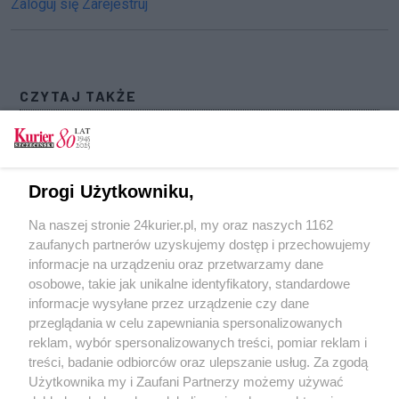
Zaloguj się
Zarejestruj
CZYTAJ TAKŻE
Fałszywy alarm bombowy pod Sejmem.
Sprawcą mieszkaniec Szczecina
Czy w Szczecinie doszło do próby porwania
Drogi Użytkowniku,
dziecka? Policja wyjaśnia (akt. 1)
Na naszej stronie 24kurier.pl, my oraz naszych 1162
Znany piosenkarz z zarzutem prowadzenia auta
zaufanych partnerów uzyskujemy dostęp i przechowujemy
w stanie nietrzeźwości
informacje na urządzeniu oraz przetwarzamy dane
osobowe, takie jak unikalne identyfikatory, standardowe
POGODA
informacje wysyłane przez urządzenie czy dane
przeglądania w celu zapewniania spersonalizowanych
reklam, wybór spersonalizowanych treści, pomiar reklam i
treści, badanie odbiorców oraz ulepszanie usług. Za zgodą
29
℃
Użytkownika my i Zaufani Partnerzy możemy używać