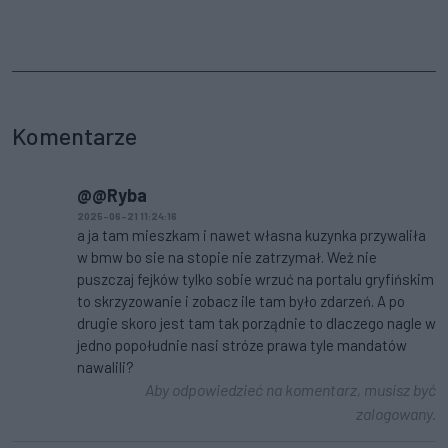
Komentarze
@@Ryba
2025-06-21 11:24:16
a ja tam mieszkam i nawet własna kuzynka przywaliła
w bmw bo sie na stopie nie zatrzymał. Weż nie
puszczaj fejków tylko sobie wrzuć na portalu gryfińskim
to skrzyzowanie i zobacz ile tam było zdarzeń. A po
drugie skoro jest tam tak porządnie to dlaczego nagle w
jedno popołudnie nasi stróze prawa tyle mandatów
nawalili?
Aby odpowiedzieć na komentarz, musisz być
zalogowany.