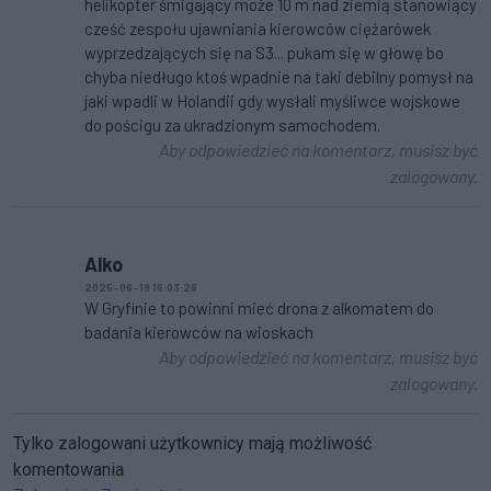
helikopter śmigający może 10 m nad ziemią stanowiący
cześć zespołu ujawniania kierowców ciężarówek
wyprzedzających się na S3... pukam się w głowę bo
chyba niedługo ktoś wpadnie na taki debilny pomysł na
jaki wpadli w Holandii gdy wysłali myśliwce wojskowe
do pościgu za ukradzionym samochodem.
Aby odpowiedzieć na komentarz, musisz być
zalogowany.
Alko
2025-06-19 16:03:28
W Gryfinie to powinni mieć drona z alkomatem do
badania kierowców na wioskach
Aby odpowiedzieć na komentarz, musisz być
zalogowany.
Tylko zalogowani użytkownicy mają możliwość
komentowania