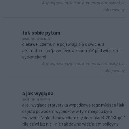
Aby odpowiedzieć na komentarz, musisz być
zalogowany.
tak sobie pytam
2025-06-19 18:13:11
ciekawe, czemu nie pojawiają się o świcie, z
alkomatami na "przesiewowe kontrole" pod wiejskimi
dyskotekami,
Aby odpowiedzieć na komentarz, musisz być
zalogowany.
a jak wygląda
2025-06-19 16:47:13
a jak wygląda statystyka wypadkowa tego miejsca i jak
często powodem wypadków w tym miejscu było
związane "z niestosowaniem się do znaku B-20 "Stop". "
Nie dziwi już nic - nie tak dawno widziałem policyjny