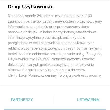
CZYTAJ TAKŻE
Drogi Użytkowniku,
Warszawa. Organizatorzy Marszu
Na naszej stronie 24kurier.pl, my oraz naszych 1160
Niepodległości: 150 tys. uczestników; ratusz –
zaufanych partnerów uzyskujemy dostęp i przechowujemy
47 tys. osób
informacje na urządzeniu oraz przetwarzamy dane
osobowe, takie jak unikalne identyfikatory, standardowe
POGODA
informacje wysyłane przez urządzenie czy dane
przeglądania w celu zapewniania spersonalizowanych
reklam, wybór spersonalizowanych treści, pomiar reklam i
treści, badanie odbiorców oraz ulepszanie usług. Za zgodą
26
℃
Użytkownika my i Zaufani Partnerzy możemy używać
dokładnych danych geolokalizacyjnych oraz aktywnie
Zobacz prognozę na 3 dni
skanować charakterystykę urządzenia do celów
identyfikacji. Ponieważ cenimy Twoją prywatność, prosimy
o zgodę na korzystanie z tych technologii poprzez
kliknięcie „Akceptuję”. Zgoda jest dobrowolna i zawsze
możesz ją zmienić/wycofać klikając przycisk ustawień
prywatności znajdujący się w lewym dolnym rogu strony
Copyright © 2022 Kurier Szczeciński sp. z o.o.
PARTNERZY
USTAWIENIA
. Niektóre rodzaje przetwarzania danych nie wymagają
Wszelkie prawa zastrzeżone
zgody użytkownika, ale masz prawo sprzeciwić się