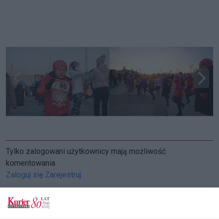
Tylko zalogowani użytkownicy mają możliwość
komentowania
Zaloguj się
Zarejestruj