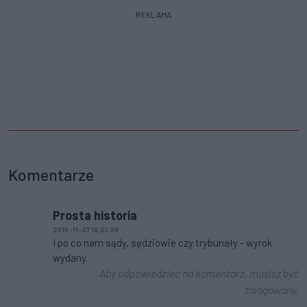
REKLAMA
Komentarze
Prosta historia
2016-11-07 18:21:29
I po co nam sądy, sędziowie czy trybunały - wyrok
wydany.
Aby odpowiedzieć na komentarz, musisz być
zalogowany.