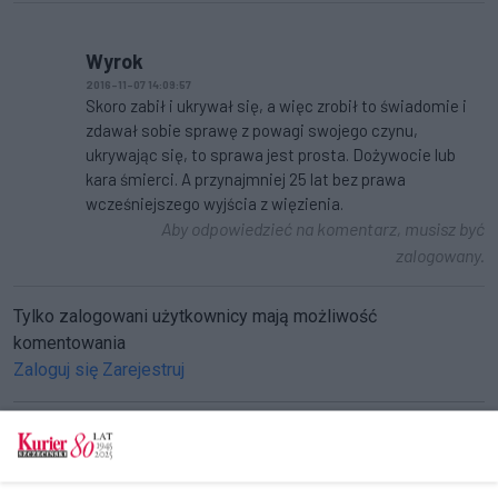
Wyrok
2016-11-07 14:09:57
Skoro zabił i ukrywał się, a więc zrobił to świadomie i
zdawał sobie sprawę z powagi swojego czynu,
ukrywając się, to sprawa jest prosta. Dożywocie lub
kara śmierci. A przynajmniej 25 lat bez prawa
wcześniejszego wyjścia z więzienia.
Aby odpowiedzieć na komentarz, musisz być
zalogowany.
Tylko zalogowani użytkownicy mają możliwość
komentowania
Zaloguj się
Zarejestruj
CZYTAJ TAKŻE