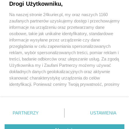
Drogi Użytkowniku,
Dwa potrącenia w Szczecinie
Na naszej stronie 24kurier.pl, my oraz naszych 1160
Wbiegła na czerwonym, samochód ją potrącił na
zaufanych partnerów uzyskujemy dostęp i przechowujemy
pasach
informacje na urządzeniu oraz przetwarzamy dane
osobowe, takie jak unikalne identyfikatory, standardowe
POGODA
informacje wysyłane przez urządzenie czy dane
przeglądania w celu zapewniania spersonalizowanych
reklam, wybór spersonalizowanych treści, pomiar reklam i
treści, badanie odbiorców oraz ulepszanie usług. Za zgodą
17
℃
Użytkownika my i Zaufani Partnerzy możemy używać
dokładnych danych geolokalizacyjnych oraz aktywnie
Zobacz prognozę na 3 dni
skanować charakterystykę urządzenia do celów
identyfikacji. Ponieważ cenimy Twoją prywatność, prosimy
o zgodę na korzystanie z tych technologii poprzez
kliknięcie „Akceptuję”. Zgoda jest dobrowolna i zawsze
możesz ją zmienić/wycofać klikając przycisk ustawień
prywatności znajdujący się w lewym dolnym rogu strony
Copyright © 2022 Kurier Szczeciński sp. z o.o.
PARTNERZY
USTAWIENIA
. Niektóre rodzaje przetwarzania danych nie wymagają
Wszelkie prawa zastrzeżone
zgody użytkownika, ale masz prawo sprzeciwić się
Kontakt
Nota wydawnicza
Nota prawna
takiemu przetwarzaniu. Preferencje będą miały