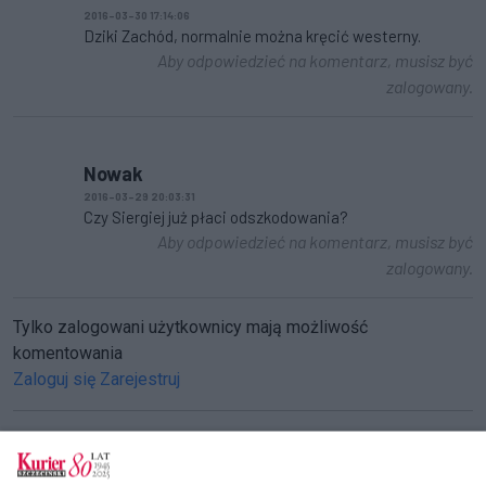
2016-03-30 17:14:06
Dziki Zachód, normalnie można kręcić westerny.
Aby odpowiedzieć na komentarz, musisz być
zalogowany.
Nowak
2016-03-29 20:03:31
Czy Siergiej już płaci odszkodowania?
Aby odpowiedzieć na komentarz, musisz być
zalogowany.
Tylko zalogowani użytkownicy mają możliwość
komentowania
Zaloguj się
Zarejestruj