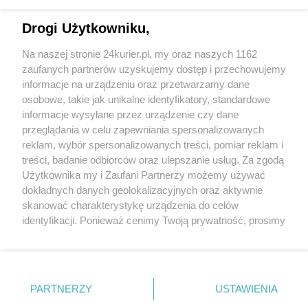
CZYTAJ TAKŻE
Drogi Użytkowniku,
Płonęły trawy
Na naszej stronie 24kurier.pl, my oraz naszych 1162
Pożar w Jeziorkach
zaufanych partnerów uzyskujemy dostęp i przechowujemy
Altanka w ogniu
informacje na urządzeniu oraz przetwarzamy dane
osobowe, takie jak unikalne identyfikatory, standardowe
POGODA
informacje wysyłane przez urządzenie czy dane
przeglądania w celu zapewniania spersonalizowanych
reklam, wybór spersonalizowanych treści, pomiar reklam i
treści, badanie odbiorców oraz ulepszanie usług. Za zgodą
29
℃
Użytkownika my i Zaufani Partnerzy możemy używać
dokładnych danych geolokalizacyjnych oraz aktywnie
Zobacz prognozę na 3 dni
skanować charakterystykę urządzenia do celów
identyfikacji. Ponieważ cenimy Twoją prywatność, prosimy
o zgodę na korzystanie z tych technologii poprzez
kliknięcie „Akceptuję”. Zgoda jest dobrowolna i zawsze
możesz ją zmienić/wycofać klikając przycisk ustawień
prywatności znajdujący się w lewym dolnym rogu strony
Copyright © 2022 Kurier Szczeciński sp. z o.o.
PARTNERZY
USTAWIENIA
. Niektóre rodzaje przetwarzania danych nie wymagają
Wszelkie prawa zastrzeżone