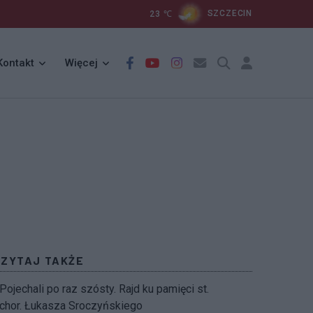
23
℃
SZCZECIN
Kontakt
Więcej
CZYTAJ TAKŻE
Pojechali po raz szósty. Rajd ku pamięci st.
chor. Łukasza Sroczyńskiego