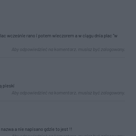
lac wcześnie rano i potem wieczorem a w ciągu dnia plac "w
Aby odpowiedzieć na komentarz, musisz być zalogowany.
ą pieski
Aby odpowiedzieć na komentarz, musisz być zalogowany.
ś nazwa a nie napisano gdzie to jest !!
Aby odpowiedzieć na komentarz, musisz być zalogowany.