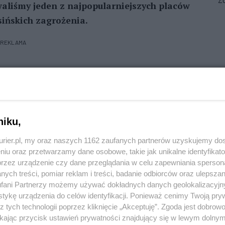
Zo
aliśmy jeden z najpopularniejszych placów
sińskich zagrożenia.
REKLAMA
miejscem radości i zabawy dla najmłodszych,
ychodzących tam z pociechami rodziców. Zamiast
otykały tam usterki, które mogły zagrażać ich
niku,
zeń była dziura, w którą wchodzące na zjeżdżalnie
. Przy huśtawkach gumowe, poszarpane osłony
kurier.pl, my oraz naszych 1162 zaufanych partnerów uzyskujemy do
anie się na źle zabezpieczoną pajęczą sieć groziło
niu oraz przetwarzamy dane osobowe, takie jak unikalne identyfikat
przez urządzenie czy dane przeglądania w celu zapewniania sperson
ybko na placu pojawił się pracownik, który na
ych treści, pomiar reklam i treści, badanie odbiorców oraz ulepszan
, co trzeba.
fani Partnerzy możemy używać dokładnych danych geolokalizacyjn
tykę urządzenia do celów identyfikacji. Ponieważ cenimy Twoją pry
z tych technologii poprzez kliknięcie „Akceptuję”. Zgoda jest dobro
ikając przycisk ustawień prywatności znajdujący się w lewym dolny