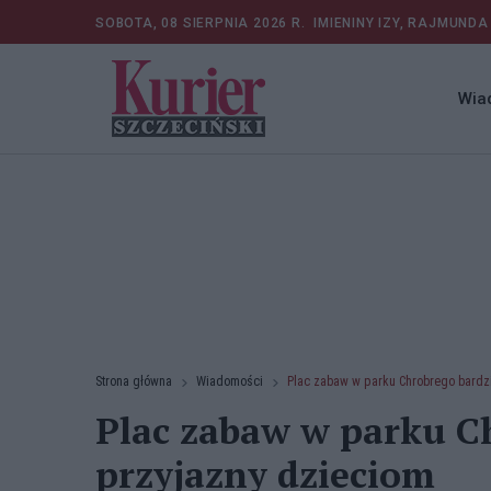
SOBOTA, 08 SIERPNIA 2026 R.
IMIENINY IZY, RAJMUNDA
Wia
Strona główna
Wiadomości
Plac zabaw w parku Chrobrego bardzi
Plac zabaw w parku C
przyjazny dzieciom