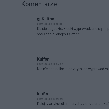
Komentarze
@ Kulfon
2024-08-08 18:30:01
Da się pogodzić. Pieski wyprowadzane są na p
posiadanie" obejmują dzieci.
Kulfon
2024-08-08 15:24:22
Nic nie napisaliście co z tymi co wyprowadzaj
klufin
2024-08-08 09:25:25
Kolejny artykuł dla mądrych.......strzelona jaka