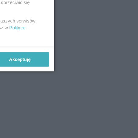
sprzeciwić się
 naszych serwisów
esz w
Polityce
Akceptuję