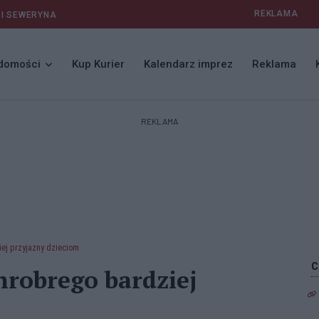
REKLAMA
 I SEWERYNA
domości
Kup Kurier
Kalendarz imprez
Reklama
REKLAMA
ej przyjazny dzieciom
hrobrego bardziej