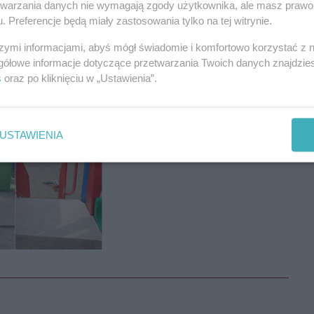
REKLAMA
etwarzania danych nie wymagają zgody użytkownika, ale masz prawo 
. Preferencje będą miały zastosowania tylko na tej witrynie.
szymi informacjami, abyś mógł świadomie i komfortowo korzystać z
gółowe informacje dotyczące przetwarzania Twoich danych znajdzi
s
oraz po kliknięciu w „Ustawienia”.
USTAWIENIA