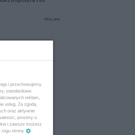
bacz prognozę na 3 dni
REKLAMA
stęp i przechowujemy
ory, standardowe
alizowanych reklam,
ie usług. Za zgodą
ych oraz aktywnie
watność, prosimy o
wolna i zawsze możesz
m rogu strony
.