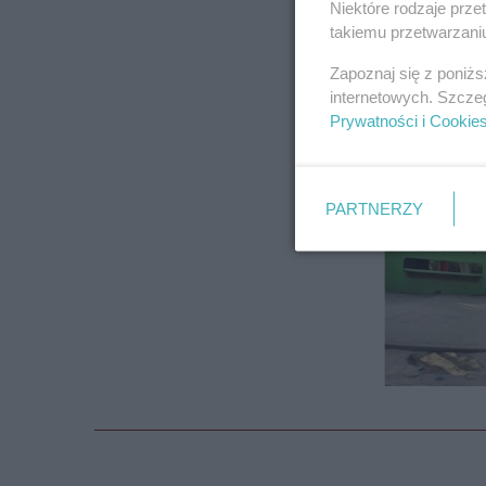
Niektóre rodzaje prz
takiemu przetwarzaniu
Zapoznaj się z poniż
internetowych. Szcze
Prywatności i Cookie
PARTNERZY