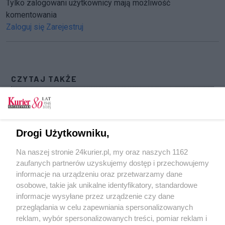
Tylko zalogowani użytkownicy mają możliwość
komentowania
Zaloguj się
Zarejestruj
CZYTAJ TAKŻE
Morski Raj. Drugi przetarg nadzieją dla
najmłodszych
Plac zabaw w Ińsku do pilnej naprawy. Zagraża
Drogi Użytkowniku,
dzieciom
Na naszej stronie 24kurier.pl, my oraz naszych 1162
Plac zabaw przy ul. Boryny na Pomorzanach
zaufanych partnerów uzyskujemy dostęp i przechowujemy
zostaje
informacje na urządzeniu oraz przetwarzamy dane
osobowe, takie jak unikalne identyfikatory, standardowe
POGODA
informacje wysyłane przez urządzenie czy dane
przeglądania w celu zapewniania spersonalizowanych
reklam, wybór spersonalizowanych treści, pomiar reklam i