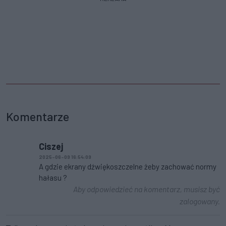
Komentarze
Ciszej
2025-06-09 16:54:09
A gdzie ekrany dźwiękoszczelne żeby zachować normy
hałasu ?
Aby odpowiedzieć na komentarz, musisz być
zalogowany.