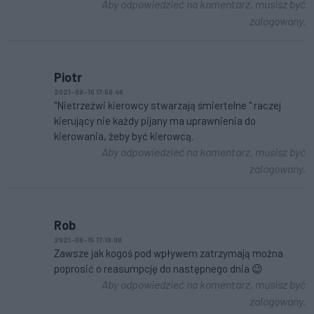
Aby odpowiedzieć na komentarz, musisz być
zalogowany.
Piotr
2021-08-15 17:58:46
"Nietrzeźwi kierowcy stwarzają śmiertelne " raczej
kierujący nie każdy pijany ma uprawnienia do
kierowania, żeby być kierowcą.
Aby odpowiedzieć na komentarz, musisz być
zalogowany.
Rob
2021-08-15 17:19:08
Zawsze jak kogoś pod wpływem zatrzymają można
poprosić o reasumpcję do następnego dnia 😉
Aby odpowiedzieć na komentarz, musisz być
zalogowany.