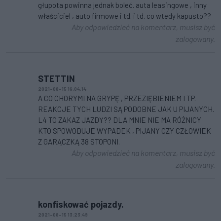
głupota powinna jednak boleć. auta leasingowe , inny
właściciel , auto firmowe i td. i td. co wtedy kapusto??
Aby odpowiedzieć na komentarz, musisz być
zalogowany.
STETTIN
2021-08-15 16:04:14
A CO CHORYMI NA GRYPĘ , PRZEZIĘBIENIEM I TP.
REAKCJE TYCH LUDZI SĄ PODOBNE JAK U PIJANYCH.
L4 TO ZAKAZ JAZDY?? DLA MNIE NIE MA RÓŻNICY
KTO SPOWODUJE WYPADEK , PIJANY CZY CZŁOWIEK
Z GARĄCZKĄ 38 STOPONI.
Aby odpowiedzieć na komentarz, musisz być
zalogowany.
konfiskować pojazdy.
2021-08-15 13:23:49