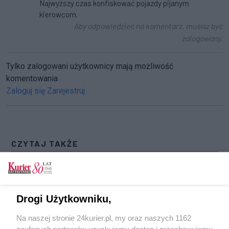
Najwyższy czas konfiskować pojazdy pijanym
kierowcom.
Aby odpowiedzieć na komentarz, musisz być
zalogowany.
Tylko zalogowani użytkownicy mają możliwość
komentowania
Zaloguj się
Zarejestruj
CZYTAJ TAKŻE
Lekarz z załogą z nieba. Helikopter Lotniczego
Pogotowia Ratunkowego w akcji
Siedemnaście wypadków i jedna ofiara
Drogi Użytkowniku,
śmiertelna w długi weekend w regionie
Na naszej stronie 24kurier.pl, my oraz naszych 1162
Mniej wypadków i ofiar na zachodniopomorskich
zaufanych partnerów uzyskujemy dostęp i przechowujemy