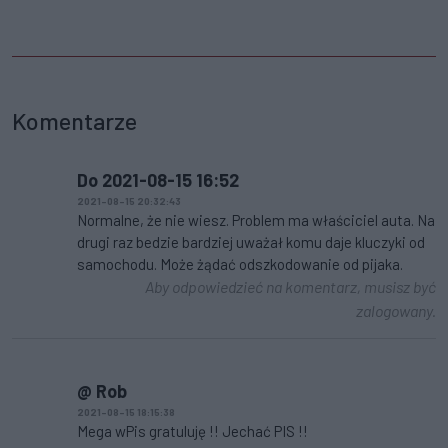
Komentarze
Do 2021-08-15 16:52
2021-08-15 20:32:43
Normalne, że nie wiesz. Problem ma właściciel auta. Na
drugi raz bedzie bardziej uważał komu daje kluczyki od
samochodu. Może żądać odszkodowanie od pijaka.
Aby odpowiedzieć na komentarz, musisz być
zalogowany.
@ Rob
2021-08-15 18:15:38
Mega wPis gratuluję !! Jechać PIS !!