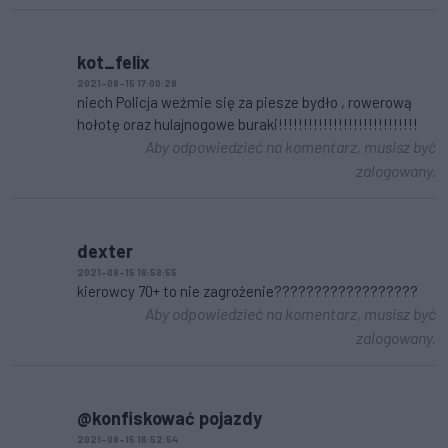
kot_felix
2021-08-15 17:00:28
niech Policja weźmie się za piesze bydło , rowerową
hołotę oraz hulajnogowe buraki!!!!!!!!!!!!!!!!!!!!!!!!!!!!
Aby odpowiedzieć na komentarz, musisz być
zalogowany.
dexter
2021-08-15 16:58:55
kierowcy 70+ to nie zagrożenie??????????????????
Aby odpowiedzieć na komentarz, musisz być
zalogowany.
@konfiskować pojazdy
2021-08-15 16:52:54